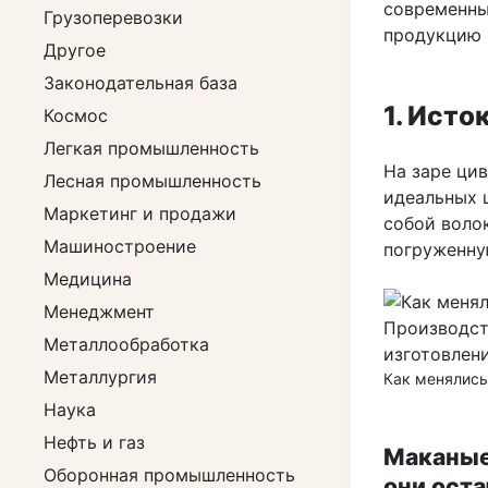
современны
Грузоперевозки
продукцию 
Другое
Законодательная база
1. Исто
Космос
Легкая промышленность
На заре ци
Лесная промышленность
идеальных 
Маркетинг и продажи
собой воло
Машиностроение
погруженну
Медицина
Менеджмент
Металлообработка
Металлургия
Как менялись
Наука
Нефть и газ
Маканые
Оборонная промышленность
они ост