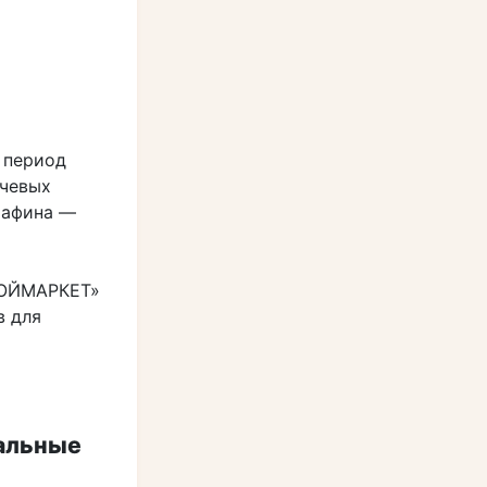
 период
ючевых
рафина —
еальные