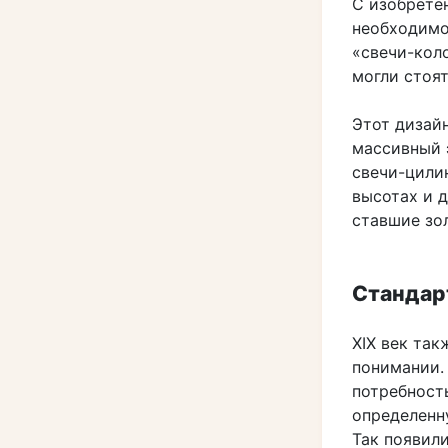
С изобрете
необходимо
«свечи-кол
могли стоя
Этот дизай
массивный 
свечи-цили
высотах и 
ставшие зо
Стандар
XIX век так
понимании.
потребность
определенн
Так появил