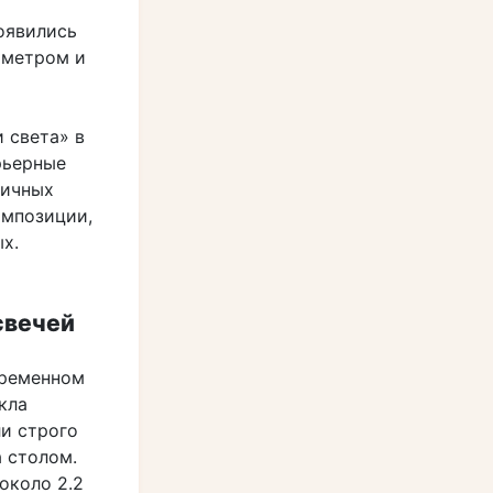
оявились
аметром и
 света» в
рьерные
личных
омпозиции,
х.
свечей
овременном
кла
ли строго
 столом.
около 2.2