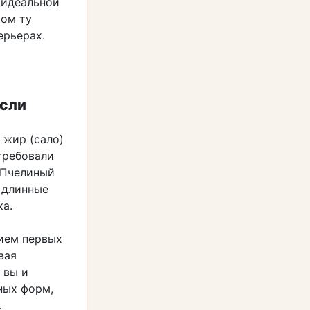
 идеальной
том ту
ерьерах.
ысли
 жир (сало)
требовали
 Пчелиный
и длинные
ка.
нием первых
вая
 вы и
ных форм,
.