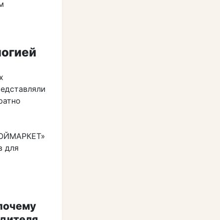
м
логией
х
редставляли
ратно
почему
одителя