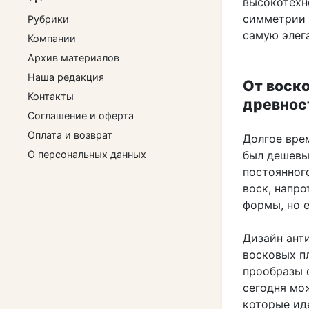
высокотехн
симметрии 
Рубрики
самую элега
Компании
Архив материалов
Наша редакция
От воск
Контакты
древнос
Соглашение и оферта
Оплата и возврат
Долгое вре
О персональных данных
был дешевы
постоянног
воск, напро
формы, но 
Дизайн ант
восковых п
прообразы 
сегодня мо
которые ид