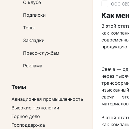
О клубе
ООО СВ
Как мен
Подписки
В этой стат
Топы
как компан
современны
Закладки
продукцию 
Пресс-службам
Реклама
Свеча — од
через тысяч
трансформи
Темы
изысканный
свечи — эт
Авиационная промышленность
материалов
Высокие технологии
Горное дело
В этой стат
как компан
Господдержка