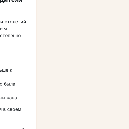
и столетий.
ным
остепенно
ьше к
о была
ны чана.
я в своем