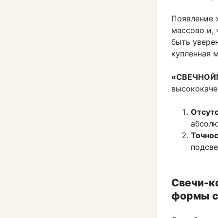
Появление 
массово и, 
быть уверен
купленная м
«СВЕЧНОЙ
высококаче
Отсутс
абсолю
Точнос
подсве
Свечи-ко
формы с