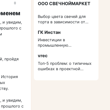
ООО СВЕЧНОЙМАРКЕТ
0
ременем
Выбор цвета свечей для
торта в зависимости от
, и увидим,
события
прошлого с
ГК Инстан
м
Инвестиции в
промышленную
недвижимость: как
vrec
защититься от роста
й, пройдя
расходов на строительство
Топ-5 проблем: о типичных
ошибках в проектной
документации
. История
ных
тву.
, и увидим,
 прошлого с