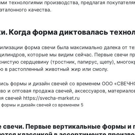
ми технологиями производства, предлагая покупателя
эталонного качества.
ки. Когда форма диктовалась техно
вилизации форма свечи была максимально далека от те
цилиндров, которые мы видим сейчас. Первые свечи п
книстую сердцевину (тростник, папирус, щепу), многок
ю в растопленный животный жир или смолу.
 формы и дизайн свечей со временем 5
 свечи. Первые вертикальные формы и 
аются классикой в ассортименте произв