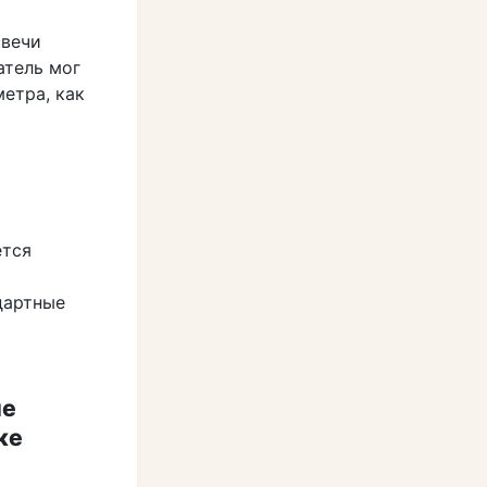
свечи
атель мог
метра, как
ется
дартные
ые
ке