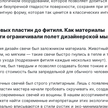
ологичном оборудовании, которое позволяет добиться
и безупречной гладкости поверхности, сохраняя при э
нтную форму, которая так ценится в классических инт
овых пластин до фитиля. Как материалы
ти ограничивали полет дизайнерской м
мя дизайн свечи был заложником материала. Животный
м, но мягким — такие свечи быстро гнулись в тепле и 
о ухода (подрезания фитиля каждые несколько минут).
тив, был твердым и позволял создавать более тонкие 
его стоимость была запредельной для обычного челове
ичных свечей был строго утилитарным. Лишь с появле
ластин мастера начали пробовать скручивать их, созда
современных свечей из вощины. В нашем ассортименте
жете найти современные интерпретации этих экологич
еально вписываются в стили рустик и эко-минимализм