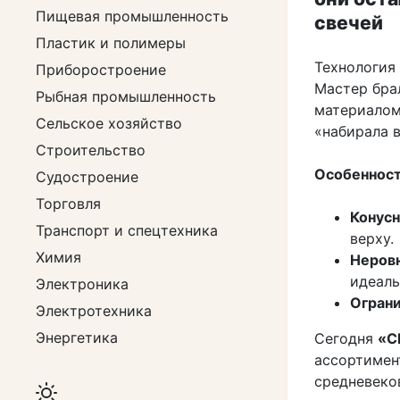
Пищевая промышленность
свечей
Пластик и полимеры
Технология
Приборостроение
Мастер бра
Рыбная промышленность
материалом
Сельское хозяйство
«набирала в
Строительство
Особенност
Судостроение
Торговля
Конусн
Транспорт и спецтехника
верху.
Химия
Неровн
идеаль
Электроника
Ограни
Электротехника
Энергетика
Сегодня
«С
ассортимент
средневеко