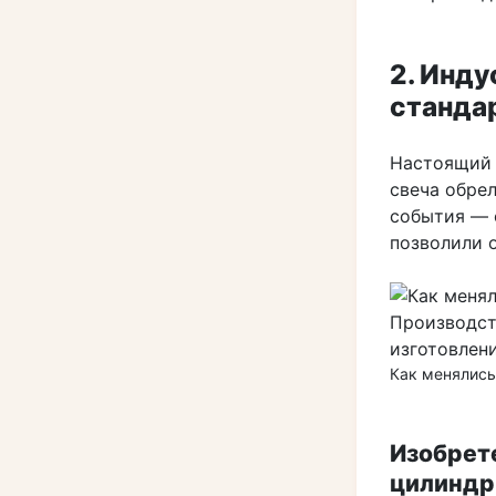
2. Инд
станда
Настоящий 
свеча обре
события — 
позволили о
Как менялись
Изобрет
цилиндр