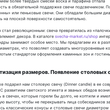
нием более твердых смесей воска и парафина отпала
сть в обязательной поддержке свечи подсвечником. П
онны» или пеньковые свечи. Они обладали большим ди
ть на плоской поверхности самостоятельно.
н стал революционным: свеча превратилась из «палочки
элемент декора. В каталоге
svecha-market.ru/shop
инте
ндры занимают особое место. Мы предлагаем их в раз
диаметрах, что позволяет создавать многоуровневые к
лотым стандартом оформления каминных зон и гостины
тизация размеров. Появление столовых 
же подарил нам столовую свечу (Dinner candle) в ее с
 С развитием светского этикета и званых обедов возни
 в свечах, которые горели бы долго, не коптили и име
ую высоту, чтобы не перекрывать лица собеседников за
ись классические конусы и столовые свечи диаметром 