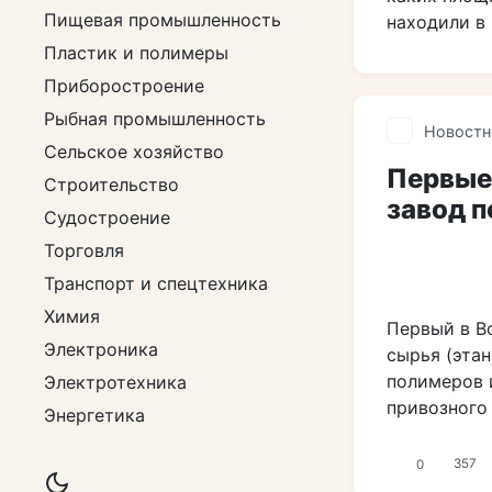
Пищевая промышленность
находили в 
Пластик и полимеры
Приборостроение
Рыбная промышленность
Новостн
Сельское хозяйство
Первые
Строительство
завод 
Судостроение
Торговля
Транспорт и спецтехника
Химия
Первый в В
Электроника
сырья (эта
полимеров и
Электротехника
привозного
Энергетика
0
357