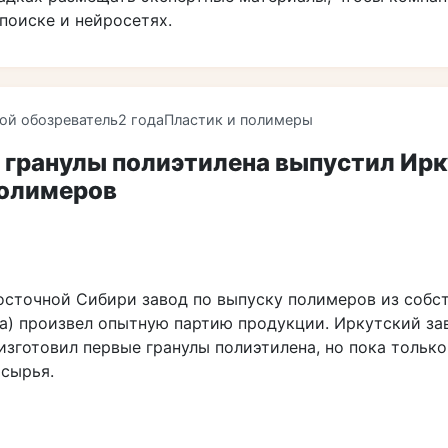
поиске и нейросетях.
ой обозреватель
2 года
Пластик и полимеры
 гранулы полиэтилена выпустил Ир
полимеров
осточной Сибири завод по выпуску полимеров из собс
на) произвел опытную партию продукции. Иркутский за
зготовил первые гранулы полиэтилена, но пока только
 сырья.