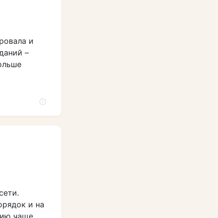
ровала и
даний –
ольше
сети.
орядок и на
нию чаще