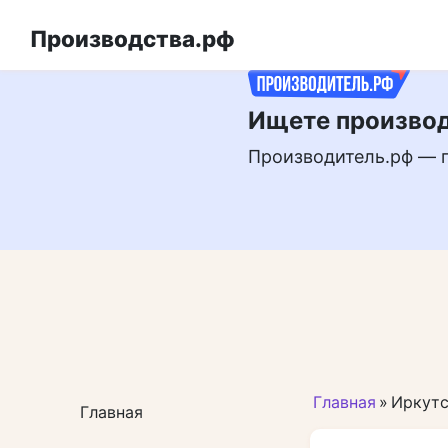
Перейти
РЕКЛАМА
к
Производства.рф
контенту
Ищете производ
Производитель.рф — 
Главная
»
Иркутс
Главная