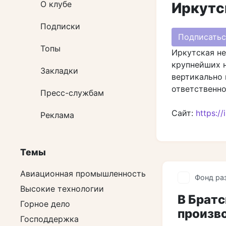
О клубе
Иркутс
Подписки
Подписатьс
Топы
Иркутская не
крупнейших н
Закладки
вертикально 
ответственно
Пресс-службам
Сайт:
https://
Реклама
Темы
Авиационная промышленность
Фонд ра
Высокие технологии
В Брат
Горное дело
произв
Господдержка