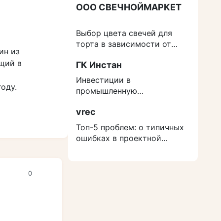
ООО СВЕЧНОЙМАРКЕТ
Выбор цвета свечей для
торта в зависимости от
ин из
события
щий в
ГК Инстан
Инвестиции в
оду.
промышленную
недвижимость: как
vrec
защититься от роста
расходов на строительство
Топ-5 проблем: о типичных
ошибках в проектной
документации
0