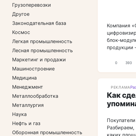
Грузоперевозки
Другое
Законодательная база
Компания «
Космос
цифровизир
блок-модул
Легкая промышленность
продукции –
Лесная промышленность
Маркетинг и продажи
0
393
Машиностроение
Медицина
Менеджмент
Ра
РЕКЛАМА
Как сде
Металлообработка
упомин
Металлургия
Наука
Покупатели
Нефть и газ
Разбираем, 
Оборонная промышленность
каких площ