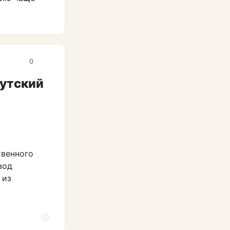
0
кутский
твенного
вод
 из