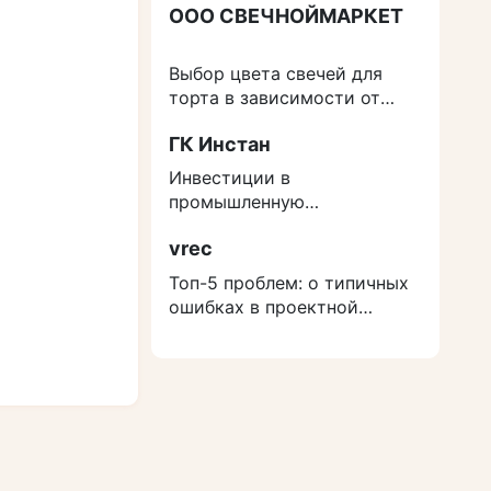
ООО СВЕЧНОЙМАРКЕТ
Выбор цвета свечей для
торта в зависимости от
события
ГК Инстан
Инвестиции в
промышленную
недвижимость: как
vrec
защититься от роста
расходов на строительство
Топ-5 проблем: о типичных
ошибках в проектной
документации