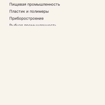
Пищевая промышленность
Пластик и полимеры
Приборостроение
Рыбная промышленность
Сельское хозяйство
Строительство
Судостроение
Торговля
Транспорт и спецтехника
Химия
Электроника
Электротехника
Энергетика