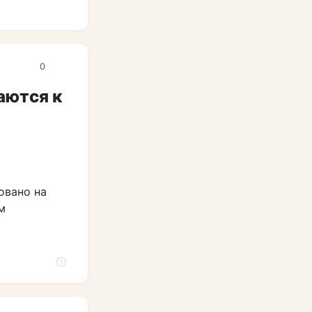
0
аются к
овано на
м