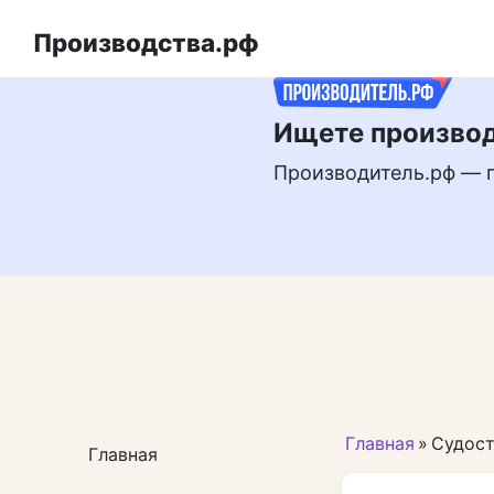
Перейти
РЕКЛАМА
к
Производства.рф
контенту
Ищете производ
Производитель.рф — 
Главная
»
Судос
Главная