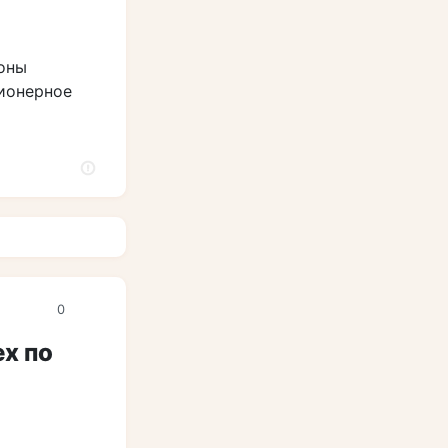
оны
ционерное
0
х по