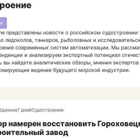
роение
я
ле представлены новости о российском судостроении:
о ледоколов, танкеров, рыболовных и исследовательск
дрение современных систем автоматизации. Мы рассм
енденции и анализируем экспортный потенциал отечес
ь вы найдете аналитические обзоры, мнения экспертов
ормирующие видение будущего морской индустрии.
Юдахина
7 дней
Судостроение
ор намерен восстановить Гороховец
роительный завод