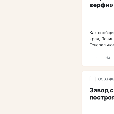
верфи» 
Как сообщи
края, Лени
Генерально
0
163
ОЭЗ.РФ
Завод с
построя