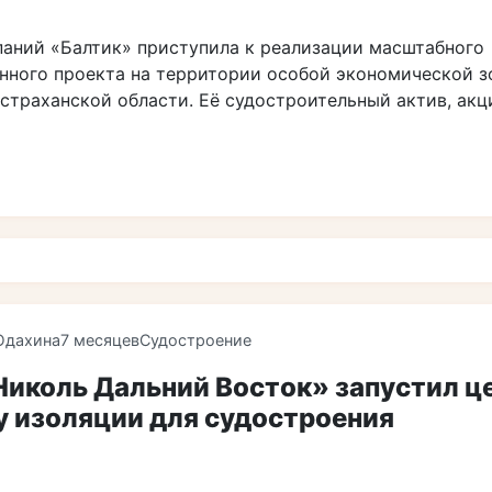
паний «Балтик» приступила к реализации масштабного
нного проекта на территории особой экономической з
Астраханской области. Её судостроительный актив, ак
Юдахина
7 месяцев
Судостроение
иколь Дальний Восток» запустил це
у изоляции для судостроения