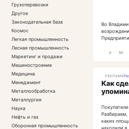
Грузоперевозки
Другое
Законодательная база
Во Владими
Космос
возрождени
Предприяти
Легкая промышленность
Лесная промышленность
0
55
Маркетинг и продажи
Машиностроение
Медицина
Ра
РЕКЛАМА
Как сде
Менеджмент
упомин
Металлообработка
Металлургия
Покупатели
Наука
Разбираем, 
Нефть и газ
каких площ
Оборонная промышленность
находили в 