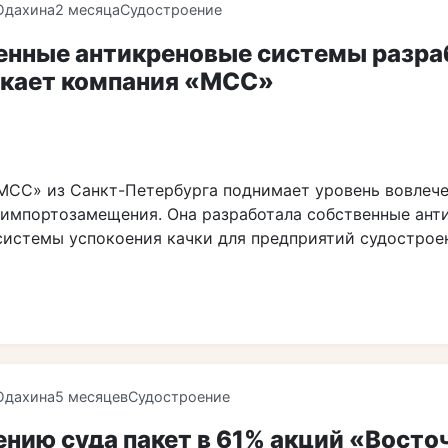
Юдахина
2 месяца
Судостроение
енные антикреновые системы разра
скает компания «МСС»
МСС» из Санкт-Петербурга поднимает уровень вовлече
импортозамещения. Она разработала собственные ант
системы успокоения качки для предприятий судострое
Юдахина
5 месяцев
Судостроение
нию суда пакет в 61% акций «Восто