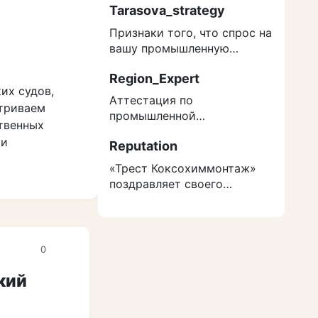
Tarasova_strategy
Признаки того, что спрос на
вашу промышленную
продукцию структурно
Region_Expert
снижается
их судов,
Аттестация по
атриваем
промышленной
твенных
безопасности 2026: кого
 и
Reputation
нельзя допускать к ОПО без
экзамена
«Трест Коксохиммонтаж»
поздравляет своего
ветерана — абсолютного
рекордсмена России
0
кий