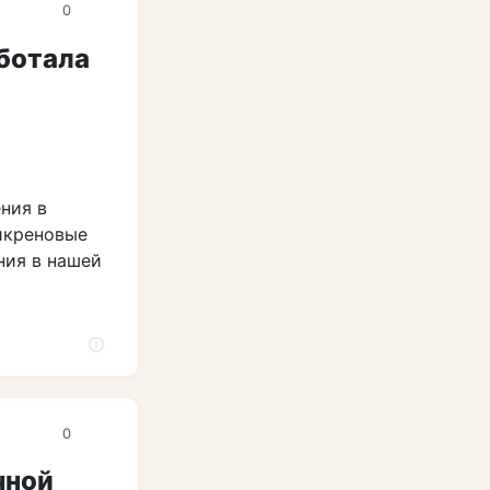
0
ботала
ния в
икреновые
ния в нашей
0
чной