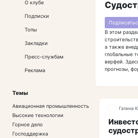
О клубе
Судост
Подписки
Подписатьс
Топы
В этом разде
строительств
Закладки
а также вне
глобальные т
Пресс-службам
верфей. Здес
прогнозы, ф
Реклама
Темы
Авиационная промышленность
Галина 
Высокие технологии
Инвест
Горное дело
судост
Господдержка