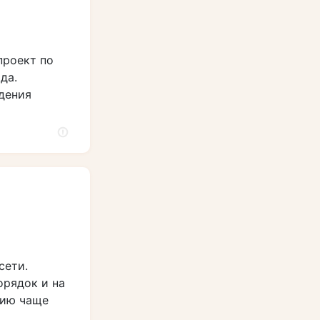
проект по
да.
дения
сети.
орядок и на
нию чаще