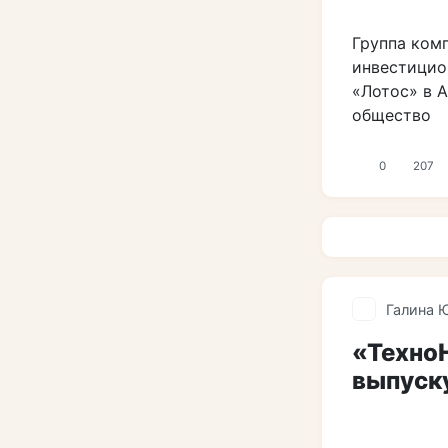
Группа ком
инвестицио
«Лотос» в 
общество
0
207
Галина 
«ТехноН
выпуск