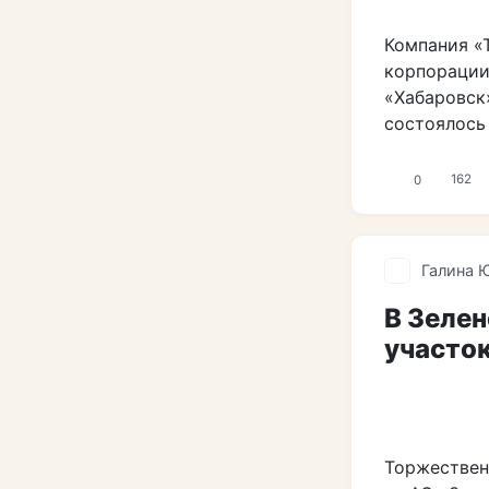
Компания «
корпорации
«Хабаровск
состоялось
0
162
Галина 
В Зеле
участо
Торжествен