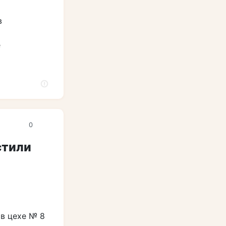
в
е
0
стили
в цехе № 8