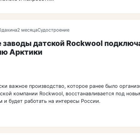
Юдахина
2 месяца
Судостроение
 заводы датской Rockwool подключ
ию Арктики
ски важное производство, которое ранее было организ
тской компании Rockwool, восстанавливается под новы
 и будет работать на интересы России.