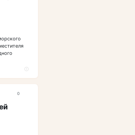
морского
местителя
дного
0
ей