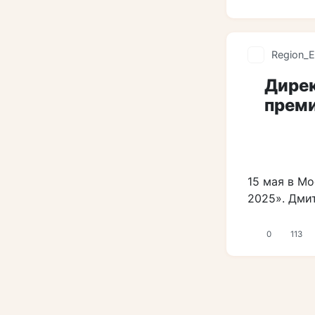
Region_E
Дирек
преми
15 мая в М
2025». Дми
0
113