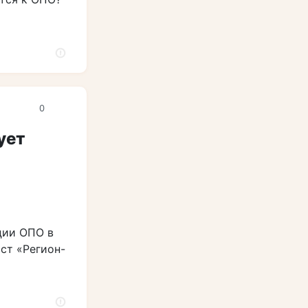
0
ует
ции ОПО в
ист «Регион-