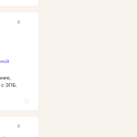
0
ние,
 с ЭПБ.
0