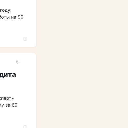
году:
боты на 90
0
удита
сперт»
ку за 60