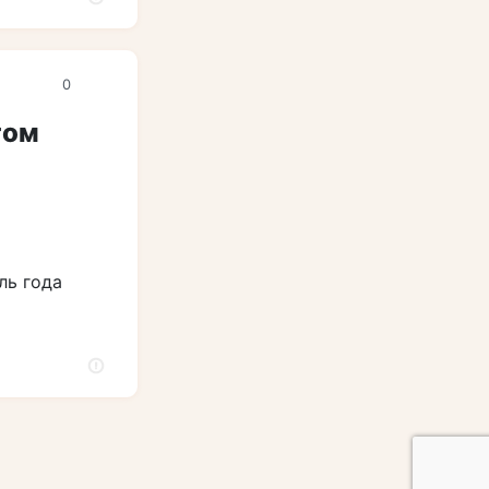
0
том
ль года