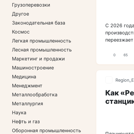
Грузоперевозки
Другое
Законодательная база
С 2026 год
Космос
производст
переезжает
Легкая промышленность
Лесная промышленность
0
65
Маркетинг и продажи
Машиностроение
Медицина
Region_E
Менеджмент
Как «Р
Металлообработка
станци
Металлургия
Наука
Нефть и газ
Оборонная промышленность
Планируете