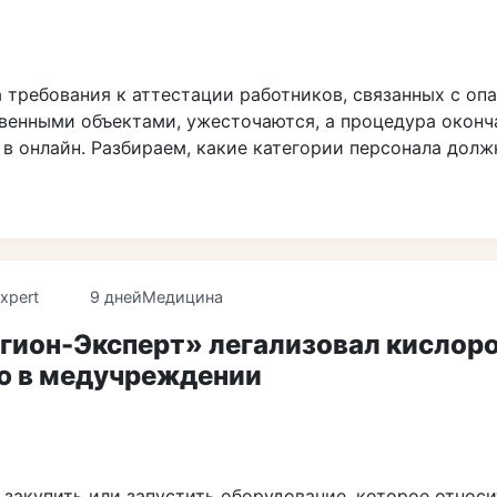
а требования к аттестации работников, связанных с оп
венными объектами, ужесточаются, а процедура оконч
 в онлайн. Разбираем, какие категории персонала дол
xpert
9 дней
Медицина
егион-Эксперт» легализовал кислор
ю в медучреждении
 закупить или запустить оборудование, которое относ