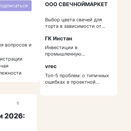
ООО СВЕЧНОЙМАРКЕТ
Подписаться
Выбор цвета свечей для
торта в зависимости от
события
ГК Инстан
ия вопросов и
Инвестиции в
промышленную
гистрации
недвижимость: как
ючая
vrec
защититься от роста
длежности
расходов на строительство
Топ-5 проблем: о типичных
ошибках в проектной
документации
0
и 2026: