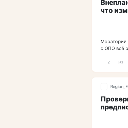
Внеплан
что из
Мораторий 
с ОПО всё 
0
167
Region_E
Провер
предпи