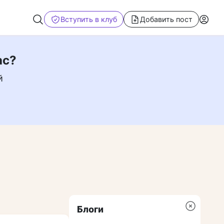
Вступить в клуб
Добавить пост
ас?
й
Блоги