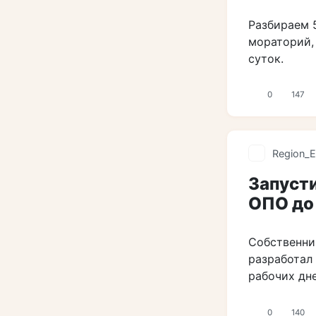
Разбираем 5
мораторий,
суток.
0
147
Region_E
Запусти
ОПО до
Собственни
разработал 
рабочих дне
0
140