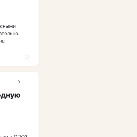
асными
ательно
жны
0
одную
ится к ОПО?