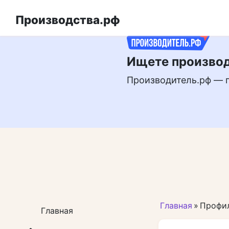
Перейти
РЕКЛАМА
к
Производства.рф
контенту
Ищете производ
Производитель.рф — 
Главная
»
Профил
Главная