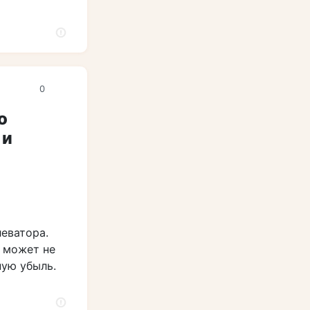
0
о
 и
леватора.
 может не
ную убыль.