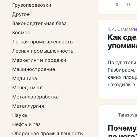
Грузоперевозки
0
23
Другое
Законодательная база
Ра
РЕКЛАМА
Космос
Как сде
Легкая промышленность
упомин
Лесная промышленность
Маркетинг и продажи
Покупатели
Машиностроение
Разбираем, 
каких площ
Медицина
находили в 
Менеджмент
Металлообработка
Металлургия
Наука
Tarasova
Нефть и газ
Почему 
Оборонная промышленность
до него