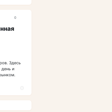
0
онная
ров. Здесь
 день и
рынком.