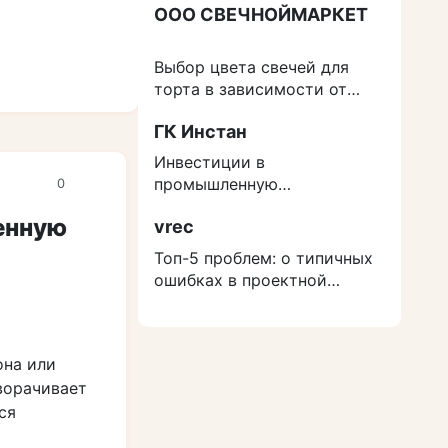
ООО СВЕЧНОЙМАРКЕТ
Выбор цвета свечей для
торта в зависимости от
события
ГК Инстан
Инвестиции в
промышленную
0
недвижимость: как
енную
vrec
защититься от роста
расходов на строительство
Топ-5 проблем: о типичных
ошибках в проектной
документации
она или
ворачивает
ся