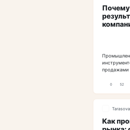
Почему
результ
компан
Промышленн
инструменто
продажами 
0
52
Tarasova
Как пр
рынка: 