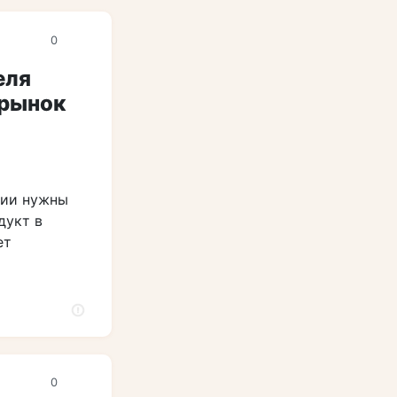
0
еля
 рынок
рии нужны
дукт в
ет
0