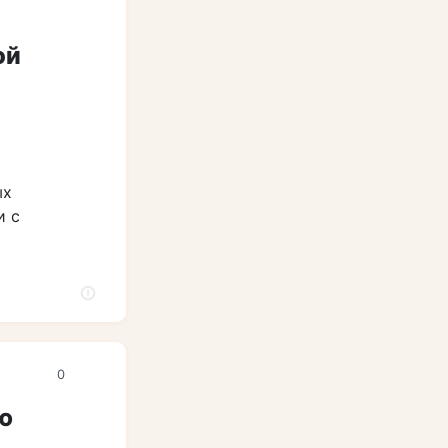
ой
ых
и с
0
ю