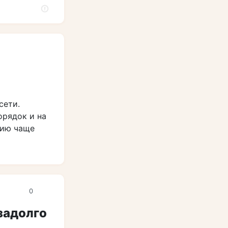
сети.
орядок и на
нию чаще
0
 задолго