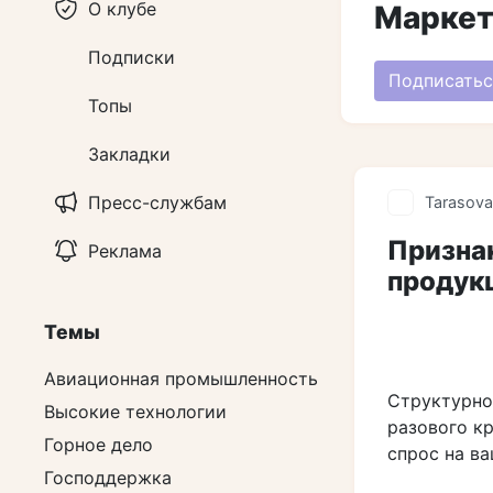
О клубе
Маркет
Подписки
Подписатьс
Топы
Закладки
Пресс-службам
Tarasova
Признак
Реклама
продук
Темы
Авиационная промышленность
Структурно
Высокие технологии
разового к
Горное дело
спрос на в
Господдержка