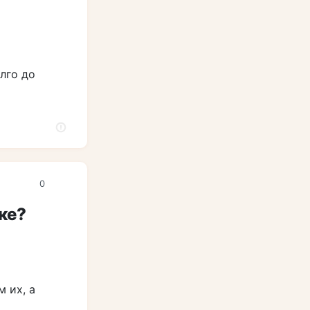
лго до
0
ке?
 их, а