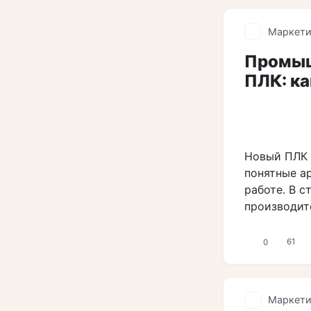
Маркети
Промыш
ПЛК: к
Новый ПЛК 
понятные а
работе. В 
производи
0
61
Маркети