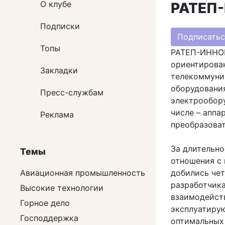
О клубе
РАТЕП
Подписки
Подписатьс
Топы
РАТЕП-ИНН
ориентирован
Закладки
телекоммуник
оборудовани
Пресс-службам
электрообору
числе – аппа
Реклама
преобразоват
За длительн
Темы
отношения с
добились чет
Авиационная промышленность
разработчика
Высокие технологии
взаимодейств
Горное дело
эксплуатиру
Господдержка
оптимальных 