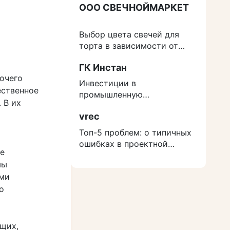
ООО СВЕЧНОЙМАРКЕТ
Выбор цвета свечей для
торта в зависимости от
события
ГК Инстан
очего
Инвестиции в
ественное
промышленную
 В их
недвижимость: как
vrec
защититься от роста
расходов на строительство
Топ-5 проблем: о типичных
ошибках в проектной
е
документации
мы
ыми
о
ющих,