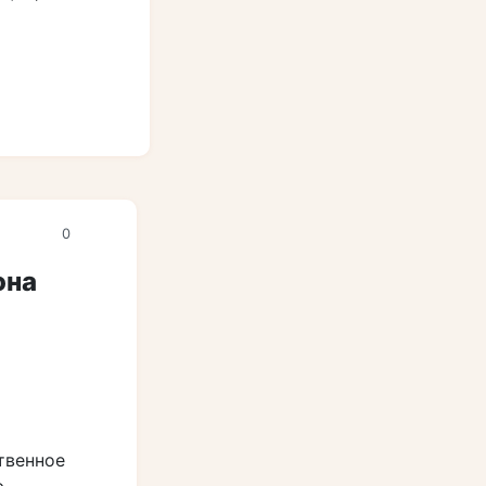
0
она
твенное
ю