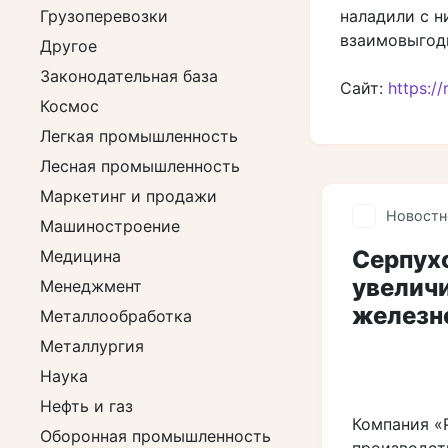
наладили с н
Грузоперевозки
взаимовыгодн
Другое
Законодательная база
Сайт:
https://
Космос
Легкая промышленность
Лесная промышленность
Маркетинг и продажи
Новостн
Машиностроение
Серпух
Медицина
увелич
Менеджмент
железн
Металлообработка
Металлургия
Наука
Нефть и газ
Компания «
Оборонная промышленность
производст