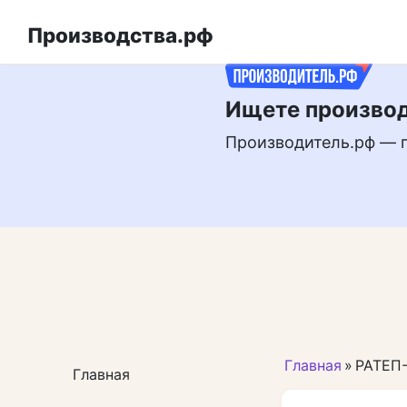
Перейти
РЕКЛАМА
к
Производства.рф
контенту
Ищете производ
Производитель.рф — 
Главная
»
РАТЕП
Главная