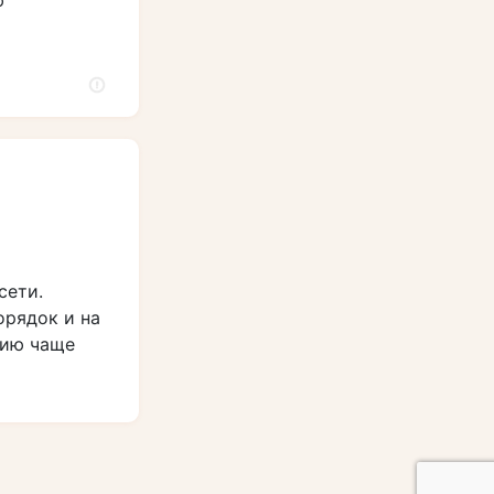
сети.
орядок и на
нию чаще