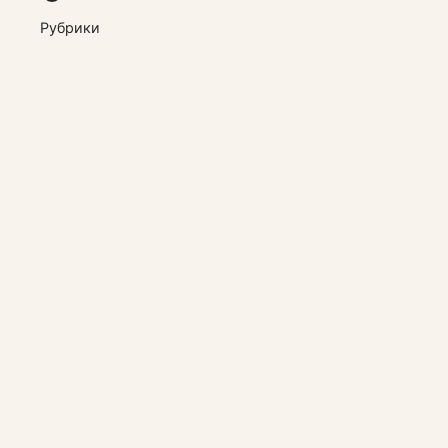
Рубрики
Компании
Архив материалов
Наша редакция
Контакты
Соглашение и оферта
Оплата и возврат
О персональных данных