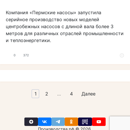
Компания «Пермские насосы» запустила
серийное производство новых моделей
центробежных насосов с длиной вала более 3
метров для различных отраслей промышленности
и теплоэнергетики.
0
372
Пагинация
1
2
…
4
Далее
записей
Производства.рф © 2026.