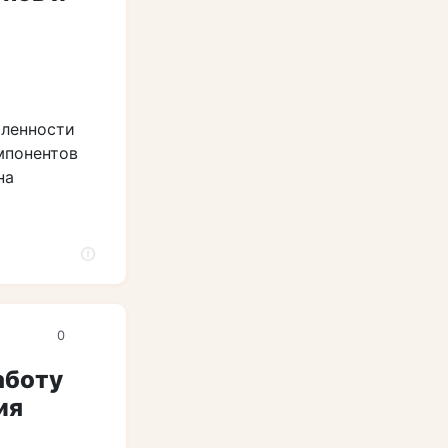
ленности
мпонентов
на
0
аботу
ия