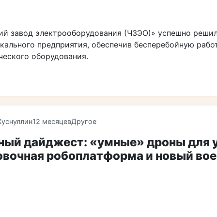
ий завод электрооборудования (ЧЗЭО)» успешно реши
икального предприятия, обеспечив бесперебойную рабо
ческого оборудования.
Хуснуллин
12 месяцев
Другое
ный дайджест: «умные» дроны для 
овочная робоплатформа и новый во