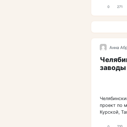
0
271
Анна Аб
Челяби
заводы
Челябински
проект по 
Курской, Т
0
210