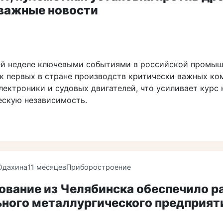
 важные новости
й неделе ключевыми событиями в российской промыш
ск первых в стране производств критически важных ко
ектроники и судовых двигателей, что усиливает курс 
ескую независимость.
Юдахина
11 месяцев
Приборостроение
ование из Челябинска обеспечило р
ьного металлургического предприят