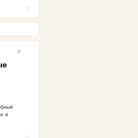
0
ые
абный
х в