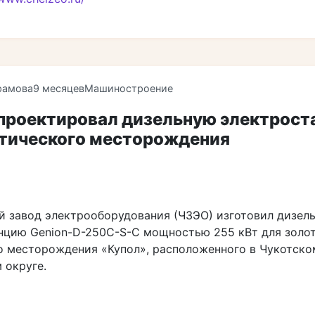
рамова
9 месяцев
Машиностроение
проектировал дизельную электрос
ктического месторождения
й завод электрооборудования (ЧЗЭО) изготовил дизел
нцию Genion-D-250C-S-C мощностью 255 кВт для золо
о месторождения «Купол», расположенного в Чукотско
 округе.