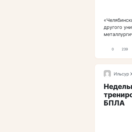
«Челябинск
другого ун
металлурги
0
239
Ильсур 
Недель
тренир
БПЛА