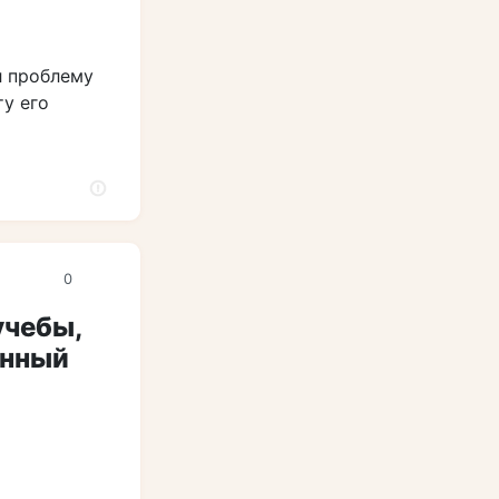
л проблему
ту его
0
учебы,
енный