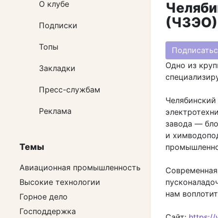
О клубе
Челяби
(ЧЗЭО)
Подписки
Топы
Подписатьс
Одно из круп
Закладки
специализиру
Пресс-службам
Челябинский 
Реклама
электротехни
завода — бло
и химводопод
Темы
промышленно
Авиационная промышленность
Современная
пусконаладо
Высокие технологии
нам воплотит
Горное дело
Господдержка
Сайт:
https:/