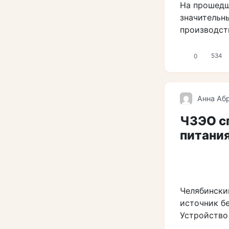
На прошедш
значительн
производст
0
534
Анна Аб
ЧЗЭО с
питания
Челябински
источник б
Устройство