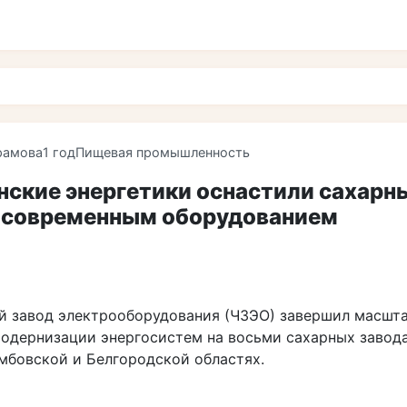
рамова
1 год
Пищевая промышленность
нские энергетики оснастили сахарн
 современным оборудованием
й завод электрооборудования (ЧЗЭО) завершил масшт
модернизации энергосистем на восьми сахарных завода
амбовской и Белгородской областях.