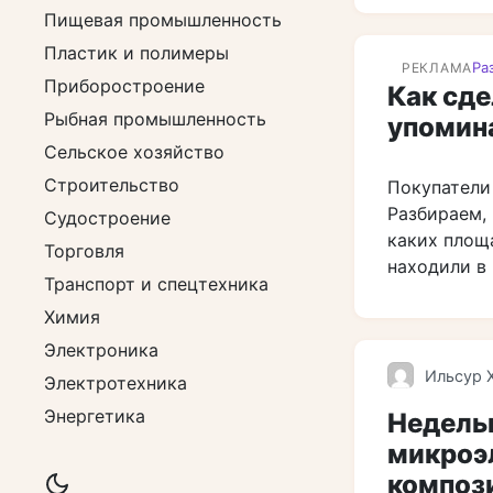
Пищевая промышленность
Пластик и полимеры
Ра
РЕКЛАМА
Приборостроение
Как сде
Рыбная промышленность
упомин
Сельское хозяйство
Строительство
Покупатели
Разбираем, 
Судостроение
каких площ
Торговля
находили в 
Транспорт и спецтехника
Химия
Электроника
Ильсур 
Электротехника
Энергетика
Недель
микроэ
компози