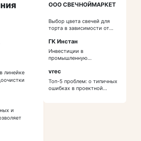
ания
ООО СВЕЧНОЙМАРКЕТ
Выбор цвета свечей для
торта в зависимости от
события
ГК Инстан
,
Инвестиции в
промышленную
недвижимость: как
vrec
защититься от роста
в линейке
расходов на строительство
доочистки
Топ-5 проблем: о типичных
ошибках в проектной
документации
ных и
озволяет