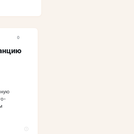
0
танцию
ьную
то-
м