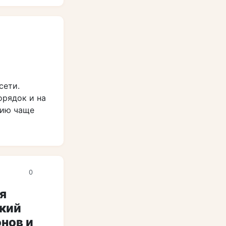
сети.
орядок и на
нию чаще
0
я
кий
нов и