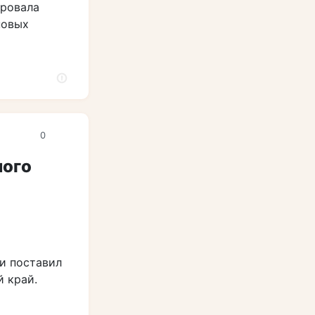
ровала
новых
0
ного
и поставил
й край.