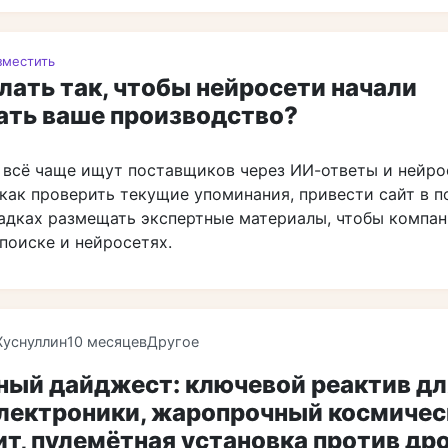
зместить
лать так, чтобы нейросети начали
ать ваше производство?
 всё чаще ищут поставщиков через ИИ-ответы и нейро
как проверить текущие упоминания, привести сайт в п
адках размещать экспертные материалы, чтобы компа
поиске и нейросетях.
Хуснуллин
10 месяцев
Другое
ный дайджест: ключевой реактив дл
лектроники, жаропрочный космичес
т, пулемётная установка против дро