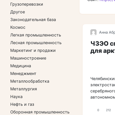
Грузоперевозки
Другое
Законодательная база
Космос
Анна Аб
Легкая промышленность
ЧЗЭО с
Лесная промышленность
для ар
Маркетинг и продажи
Машиностроение
Медицина
Менеджмент
Челябински
Металлообработка
электроста
Металлургия
серебряног
Наука
автономном
Нефть и газ
0
212
Оборонная промышленность