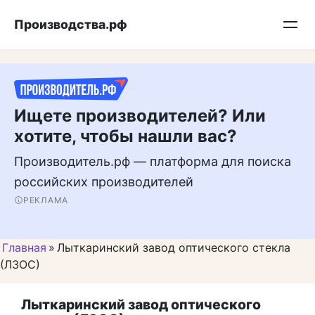
Перейти
Подписывайтесь на нас в MAX
Производства.рф
к
контенту
Ищете производителей? Или
хотите, чтобы нашли вас?
Производитель.рф — платформа для поиска
российских производителей
РЕКЛАМА
Главная
»
Лыткаринский завод оптического стекла
(ЛЗОС)
Лыткаринский завод оптического