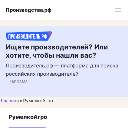
Перейти
Подписывайтесь на нас в MAX
Производства.рф
к
контенту
Ищете производителей? Или
хотите, чтобы нашли вас?
Производитель.рф — платформа для поиска
российских производителей
РЕКЛАМА
Главная
»
РумелкоАгро
РумелкоАгро