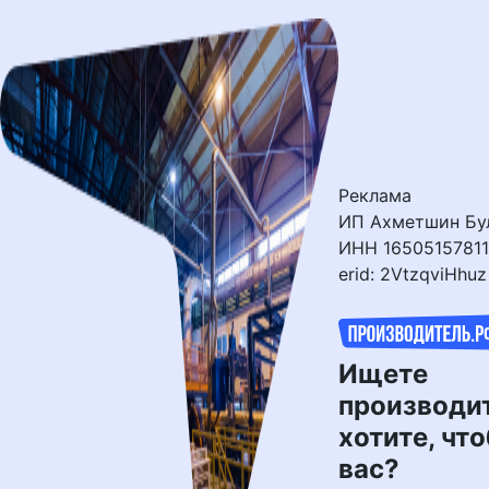
Перейти
к
контенту
Реклама
ИП Ахметшин Бул
ИНН 16505157811
erid: 2VtzqviHhuz
Ищете
производи
хотите, чт
вас?