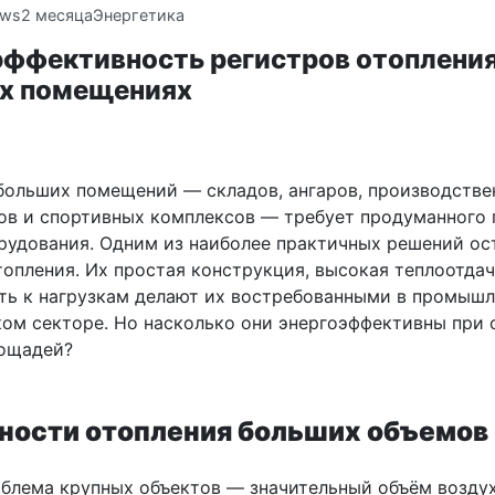
ews
2 месяца
Энергетика
эффективность регистров отопления
х помещениях
больших помещений — складов, ангаров, производстве
ов и спортивных комплексов — требует продуманного 
рудования. Одним из наиболее практичных решений ос
топления. Их простая конструкция, высокая теплоотдач
ть к нагрузкам делают их востребованными в промыш
ом секторе. Но насколько они энергоэффективны при 
ощадей?
ности отопления больших объемов
облема крупных объектов — значительный объём возду