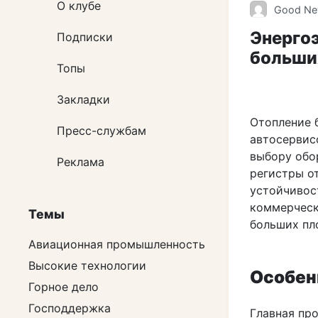
О клубе
Good N
Энерго
Подписки
больши
Топы
Закладки
Отопление 
Пресс-службам
автосервис
выбору обо
Реклама
регистры о
устойчивос
коммерческ
Темы
больших пл
Авиационная промышленность
Высокие технологии
Особен
Горное дело
Господдержка
Главная пр