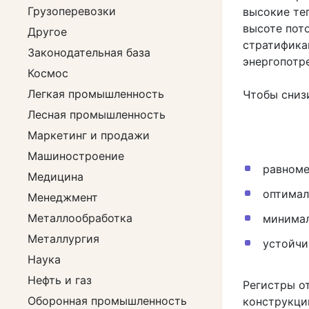
Грузоперевозки
высокие те
высоте пот
Другое
стратифика
Законодательная база
энергопотр
Космос
Легкая промышленность
Чтобы сниз
Лесная промышленность
Маркетинг и продажи
Машиностроение
равноме
Медицина
оптимал
Менеджмент
Металлообработка
минимал
Металлургия
устойчи
Наука
Нефть и газ
Регистры о
Оборонная промышленность
конструкци