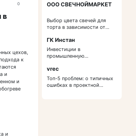
ООО СВЕЧНОЙМАРКЕТ
0
 в
Выбор цвета свечей для
торта в зависимости от
события
ГК Инстан
Инвестиции в
нных цехов,
промышленную
подхода к
недвижимость: как
таются
vrec
защититься от роста
а и
расходов на строительство
Топ-5 проблем: о типичных
ленном и
ошибках в проектной
обогреве
документации
ха и