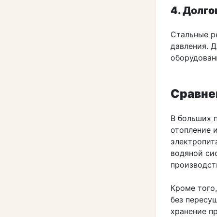
4. Долг
Стальные р
давления. 
оборудован
Сравне
В больших 
отопление 
электропит
водяной си
производст
Кроме того
без пересуш
хранение п