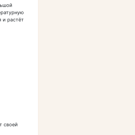
льшой
ературную
я и растёт
т своей