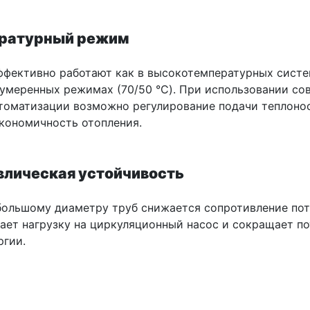
ературный режим
ффективно работают как в высокотемпературных систе
в умеренных режимах (70/50 °C). При использовании с
втоматизации возможно регулирование подачи теплонос
кономичность отопления.
авлическая устойчивость
большому диаметру труб снижается сопротивление пот
ает нагрузку на циркуляционный насос и сокращает п
ргии.