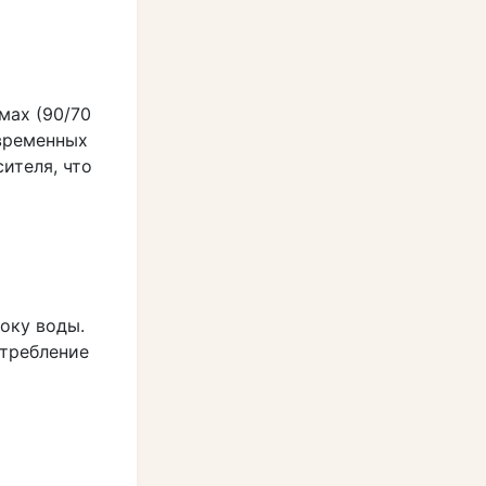
мах (90/70
овременных
ителя, что
оку воды.
отребление