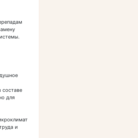
ерепадам
замену
системы.
здушное
в составе
но для
микроклимат
труда и