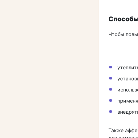
Способы
Чтобы повы
утеплит
установ
использ
применя
внедрят
Также эффе
для устран