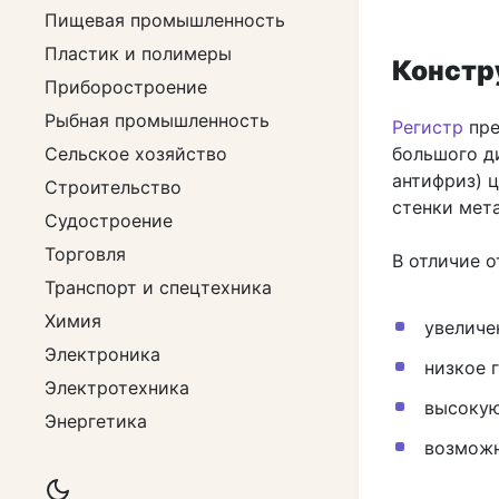
Пищевая промышленность
Пластик и полимеры
Констр
Приборостроение
Рыбная промышленность
Регистр
пре
Сельское хозяйство
большого д
антифриз) 
Строительство
стенки мет
Судостроение
Торговля
В отличие 
Транспорт и спецтехника
Химия
увеличе
Электроника
низкое 
Электротехника
высокую
Энергетика
возможн