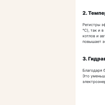
2. Темп
Регистры э
°C), так и 
котлов и а
повышает э
3. Гидр
Благодаря 
Это уменьш
электроэне