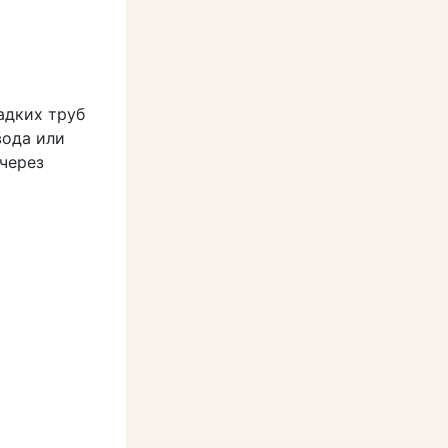
адких труб
вода или
 через