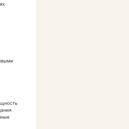
ях
евыми
ощность
дания
нные