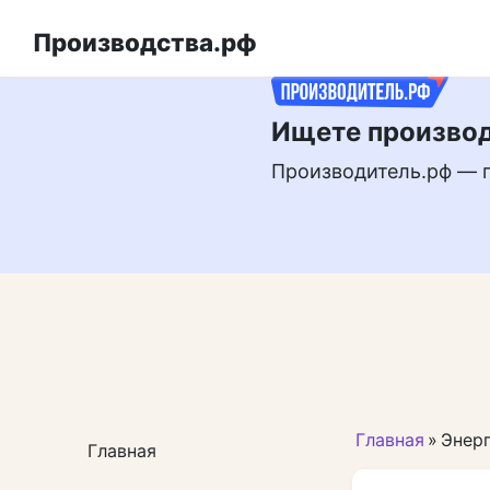
Перейти
РЕКЛАМА
к
Производства.рф
контенту
Ищете производ
Производитель.рф — 
Главная
»
Энер
Главная