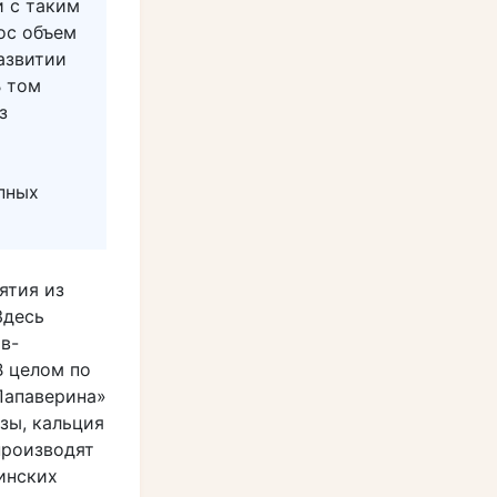
и с таким
ос объем
азвитии
В том
з
пных
ятия из
Здесь
в-
В целом по
Папаверина»
зы, кальция
производят
инских