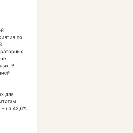
ой
риятия по
В
ираторных
ице
ных. В
цией
ых для
 итогам
 – на 42,6%