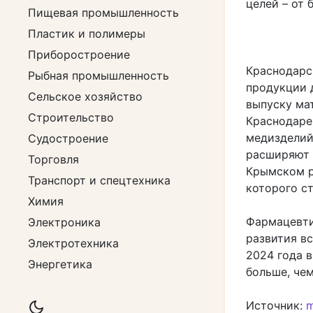
целей – от 
Пищевая промышленность
Пластик и полимеры
Приборостроение
Краснодарс
Рыбная промышленность
продукции 
Сельское хозяйство
выпуску ма
Строительство
Краснодаре
медизделий
Судостроение
расширяют 
Торговля
Крымском р
Транспорт и спецтехника
которого ст
Химия
Фармацевти
Электроника
развития в
Электротехника
2024 года 
Энергетика
больше, чем
Источник:
m