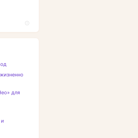
вод
 жизненно
Нео» для
 и