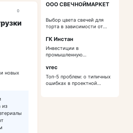
ООО СВЕЧНОЙМАРКЕТ
0
Выбор цвета свечей для
грузки
торта в зависимости от
события
ГК Инстан
Инвестиции в
промышленную
недвижимость: как
vrec
защититься от роста
ии новых
расходов на строительство
Топ-5 проблем: о типичных
ошибках в проектной
документации
и
 из
материалы
ют
м