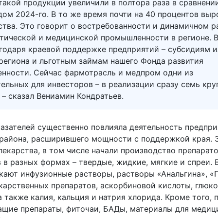
такой продукции увеличили в полтора раза в сравнени
ом 2024-го. В то же время почти на 40 процентов выр
ства. Это говорит о востребованности и динамичном р
тической и медицинской промышленности в регионе. 
агодаря краевой поддержке предприятий – субсидиям и
региона и льготным займам нашего Фонда развития
нности. Сейчас фармотрасль и медпром одни из
ельных для инвесторов – в реализации сразу семь кру
 – сказал Вениамин Кондратьев.
казателей существенно повлияла деятельность предпри
района, расширившего мощности с поддержкой края. 
лекарства, в том числе начали производство препарато
в разных формах – твердые, жидкие, мягкие и спреи. 
кают инфузионные растворы, растворы «Анальгина», «
екарственных препаратов, аскорбиновой кислоты, глюко
а также калия, кальция и натрия хлорида. Кроме того, 
щие препараты, фиточаи, БАДы, материалы для медиц