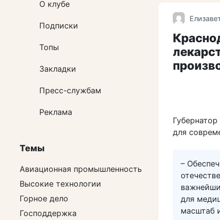
О клубе
Елизаве
Подписки
Краснод
Топы
лекарст
произв
Закладки
Пресс-службам
Реклама
Губернатор 
для соврем
Темы
– Обеспеч
Авиационная промышленность
отечеств
Высокие технологии
важнейши
Горное дело
для меди
масштаб и
Господдержка