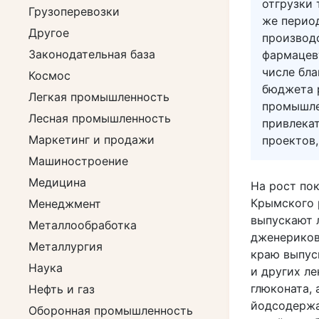
отгрузки 
Грузоперевозки
же период
Другое
производ
Законодательная база
фармацев
числе бл
Космос
бюджета 
Легкая промышленность
промышле
Лесная промышленность
привлекат
Маркетинг и продажи
проектов,
Машиностроение
Медицина
На рост по
Крымского 
Менеджмент
выпускают 
Металлообработка
дженериков 
Металлургия
краю выпус
Наука
и других л
глюконата, 
Нефть и газ
йодсодержа
Оборонная промышленность