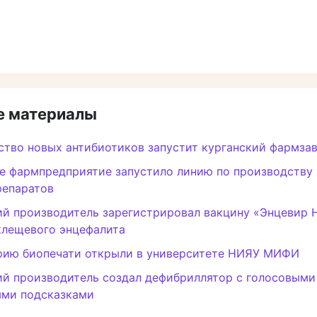
 материалы
тво новых антибиотиков запустит курганский фармза
е фармпредприятие запустило линию по производству
репаратов
й производитель зарегистрировал вакцину «Энцевир 
клещевого энцефалита
рию биопечати открыли в университете НИЯУ МИФИ
й производитель создал дефибриллятор с голосовыми
ыми подсказками