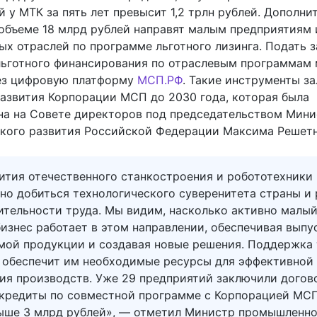
 у МТК за пять лет превысит 1,2 трлн рублей. Дополни
 объеме 18 млрд рублей направят малым предприятиям 
х отраслей по программе льготного лизинга. Подать з
льготного финансирования по отраслевым программам
ез цифровую платформу
МСП.РФ
. Такие инструменты з
развития Корпорации МСП до 2030 года, которая была
на на Совете директоров под председательством Мини
кого развития Российской Федерации Максима Решетн
ития отечественного станкостроения и робототехники
но добиться технологического суверенитета страны и 
ительности труда. Мы видим, насколько активно малый
изнес работает в этом направлении, обеспечивая выпу
мой продукции и создавая новые решения. Поддержка 
 обеспечит им необходимые ресурсы для эффективной
ия производств. Уже 29 предприятий заключили догов
 кредиты по совместной программе с Корпорацией МСП
ыше 3 млрд рублей», — отметил Министр промышленно