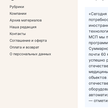
Рубрики
Компании
«Сегодня
потребно
Архив материалов
иностран
Наша редакция
технологи
Контакты
МСП мы п
Соглашение и оферта
программы
Оплата и возврат
Суммарно
О персональных данных
почти 60 
успешно р
отечеств
медицины
объектов
отечеств
оборудова
автомати
— отмет