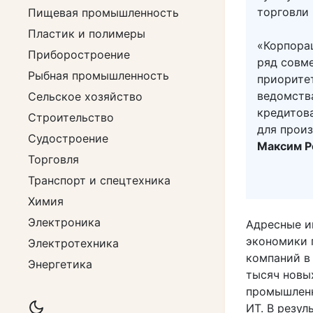
торговли
Пищевая промышленность
Пластик и полимеры
«Корпора
Приборостроение
ряд совм
Рыбная промышленность
приорите
ведомств
Сельское хозяйство
кредитов
Строительство
для прои
Судостроение
Максим Р
Торговля
Транспорт и спецтехника
Химия
Электроника
Адресные и
экономики 
Электротехника
компаний в 
Энергетика
тысяч новы
промышленн
ИТ. В резул