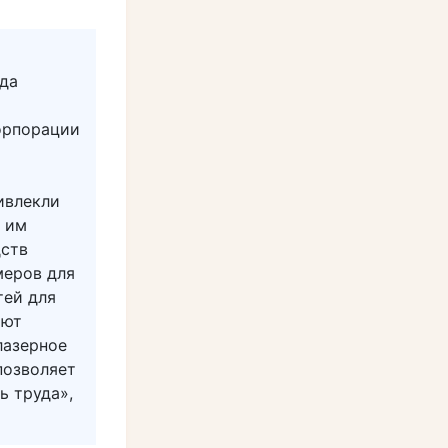
да
Корпорации
ивлекли
о им
дств
меров для
тей для
ают
лазерное
позволяет
ь труда»,