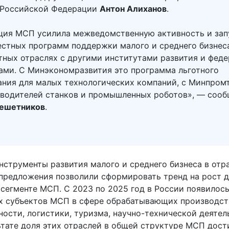
 Российской Федерации
Антон Алиханов
.
ция МСП усилила межведомственную активность и зап
естных программ поддержки малого и среднего бизнес
тных отраслях с другими институтами развития и фед
ами. С Минэкономразвития это программа льготного
ания для малых технологических компаний, с Минпром
зводителей станков и промышленных роботов», — соо
ешетников
.
нструменты развития малого и среднего бизнеса в отр
предложения позволили сформировать тренд на рост д
сегменте МСП. С 2023 по 2025 год в России появилось
х субъектов МСП в сфере обрабатывающих производств
ости, логистики, туризма, научно-технической деятел
ьтате доля этих отраслей в общей структуре МСП дост