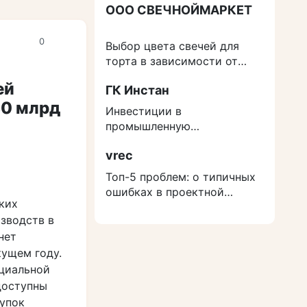
ООО СВЕЧНОЙМАРКЕТ
0
Выбор цвета свечей для
торта в зависимости от
события
ей
ГК Инстан
80 млрд
Инвестиции в
промышленную
недвижимость: как
vrec
защититься от роста
расходов на строительство
Топ-5 проблем: о типичных
ошибках в проектной
ких
документации
изводств в
нет
ущем году.
циальной
доступны
купок