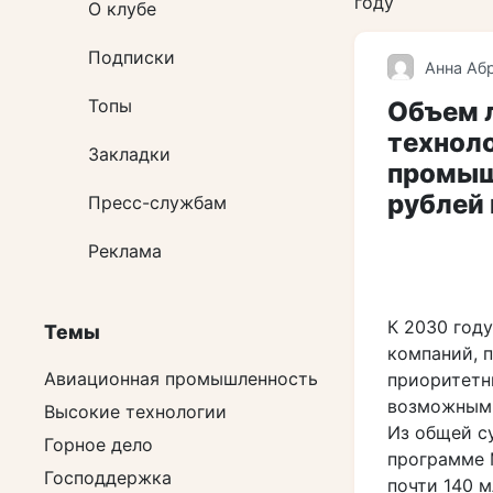
году
О клубе
Подписки
Анна Аб
Топы
Объем 
технол
Закладки
промыш
рублей 
Пресс-службам
Реклама
К 2030 год
Темы
компаний, 
Авиационная промышленность
приоритетн
возможным 
Высокие технологии
Из общей с
Горное дело
программе 
Господдержка
почти 140 