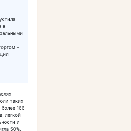
устила
а в
еральными
торгом –
бщил
аслях
оли таких
 более 166
, легкой
ьности и
игла 50%.