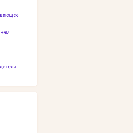
ещающее
ьнем
одителя