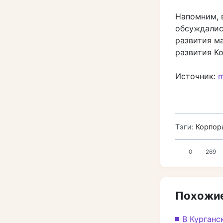
Напомним, 
обсуждалис
развития м
развития К
Источник:
m
Тэги:
Корпор
0
269
Похожие
В Курганс