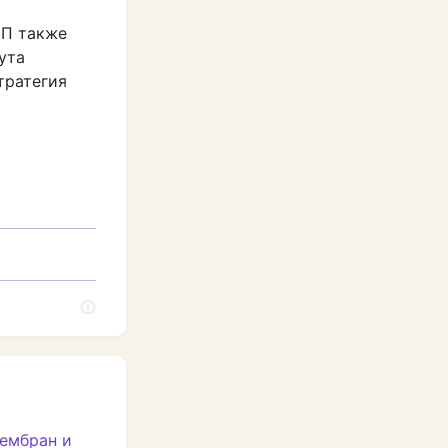
СП также
ута
тратегия
мембран и