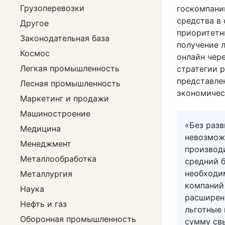
Грузоперевозки
госкомпаний
средства в
Другое
приоритетны
Законодательная база
получение 
Космос
онлайн чер
Легкая промышленность
стратегии 
представле
Лесная промышленность
экономичес
Маркетинг и продажи
Машиностроение
«Без разв
Медицина
невозмож
Менеджмент
производ
Металлообработка
средний б
необходи
Металлургия
компаний
Наука
расширен
Нефть и газ
льготные
Оборонная промышленность
сумму св