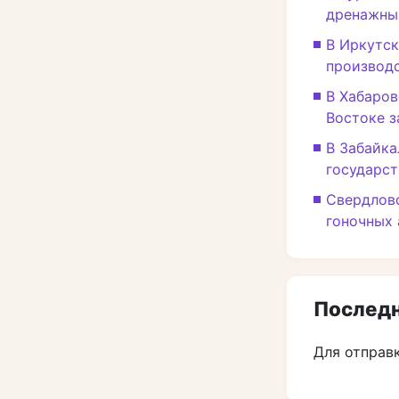
дренажны
В Иркутс
производс
В Хабаров
Востоке з
В Забайка
государс
Свердловс
гоночных
Последн
Для отправ