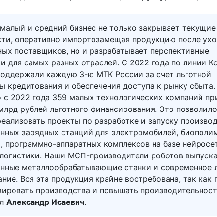
 малый и средний бизнес не только закрывает текущие
сти, оперативно импортозамещая продукцию после ухо
ных поставщиков, но и разрабатывает перспективные
и для самых разных отраслей. С 2022 года по линии 
оддержали каждую 3-ю МТК России за счет льготной
 кредитования и обеспечения доступа к рынку сбыта.
 с 2022 года 359 малых технологических компаний пр
млрд рублей льготного финансирования. Это позволил
еализовать проекты по разработке и запуску произво
енных зарядных станций для электромобилей, биополи
, программно-аппаратных комплексов на базе нейросе
 логистики. Наши МСП-производители роботов выпуск
енные металлообрабатывающие станки и современное 
ние. Вся эта продукция крайне востребована, так как 
зировать производства и повышать производительност
ил
Александр Исаевич
.