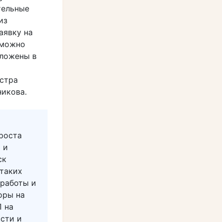
тельные
из
аявку на
 можно
аложены в
стра
икова.
роста
 и
ск
таких
 работы и
оры на
 на
сти и