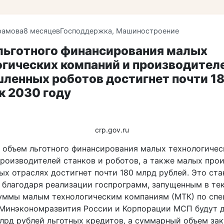
рамова
8 месяцев
Господдержка
,
Машиностроение
льготного финансирования малых
огических компаний и производител
ленных роботов достигнет почти 1
к 2030 году
crp.gov.ru
у объем льготного финансирования малых технологичес
производителей станков и роботов, а также малых про
ых отраслях достигнет почти 180 млрд рублей. Это ста
благодаря реализации госпрограмм, запущенным в тек
уммы малым технологическим компаниям (МТК) по спе
Минэкономразвития России и Корпорации МСП будут 
млрд рублей льготных кредитов, а суммарный объем за