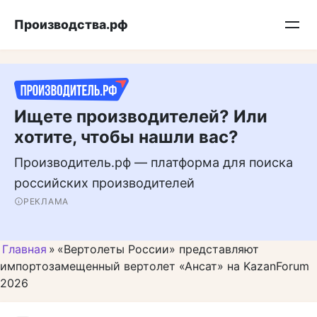
Перейти
Подписывайтесь на нас в MAX
Производства.рф
к
контенту
Ищете производителей? Или
хотите, чтобы нашли вас?
Производитель.рф — платформа для поиска
российских производителей
РЕКЛАМА
Главная
»
«Вертолеты России» представляют
импортозамещенный вертолет «Ансат» на KazanForum
2026