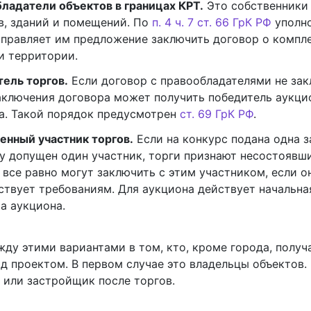
ладатели объектов в границах КРТ.
Это собственники
в, зданий и помещений. По
п. 4 ч. 7 ст. 66 ГрК РФ
уполн
аправляет им предложение заключить договор о компл
и территории.
ель торгов.
Если договор с правообладателями не зак
аключения договора может получить победитель аукци
а. Такой порядок предусмотрен
ст. 69 ГрК РФ
.
енный участник торгов.
Если на конкурс подана одна з
у допущен один участник, торги признают несостоявш
 все равно могут заключить с этим участником, если о
ствует требованиям. Для аукциона действует начальна
а аукциона.
ду этими вариантами в том, кто, кроме города, получ
д проектом. В первом случае это владельцы объектов.
 или застройщик после торгов.