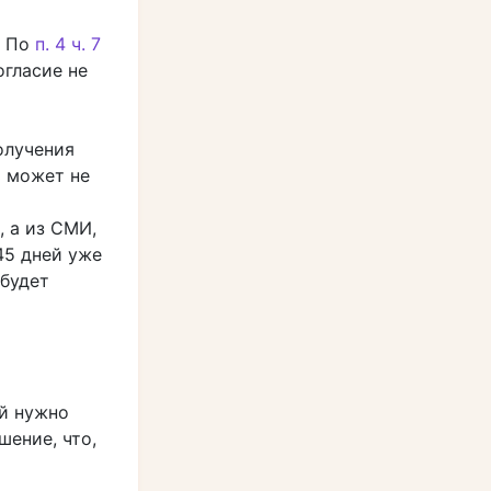
. По
п. 4 ч. 7
гласие не
олучения
ь может не
, а из СМИ,
45 дней уже
 будет
ей нужно
шение, что,