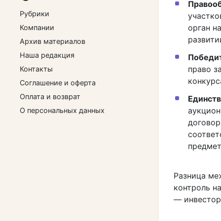
Правооб
Рубрики
участко
орган н
Компании
развити
Архив материалов
Наша редакция
Победит
право з
Контакты
конкурс
Соглашение и оферта
Оплата и возврат
Единств
аукцион
О персональных данных
договор
соответ
предмет
Разница меж
контроль на
— инвестор