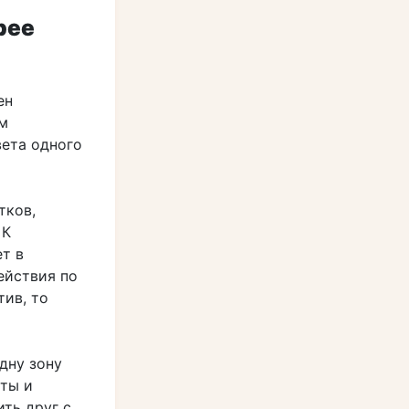
рее
ен
м
вета одного
тков,
 К
т в
ействия по
тив, то
дну зону
кты и
ть друг с