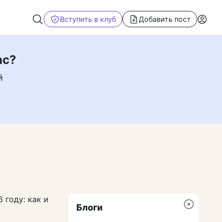
Вступить в клуб
Добавить пост
ас?
й
 году: как и
Блоги