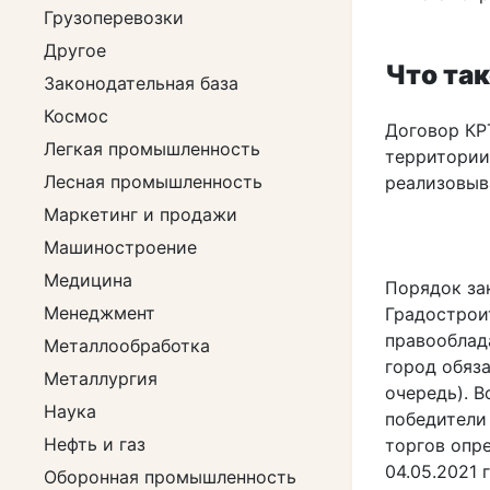
Грузоперевозки
Другое
Что та
Законодательная база
Космос
Договор КР
Легкая промышленность
территории.
Лесная промышленность
реализовыва
Маркетинг и продажи
Машиностроение
Медицина
Порядок за
Менеджмент
Градострои
правооблад
Металлообработка
город обяз
Металлургия
очередь). В
Наука
победители
Нефть и газ
торгов опр
04.05.2021 
Оборонная промышленность