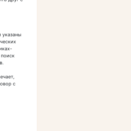
м указаны
ических
иках-
 поиск
в.
ечает,
говор с