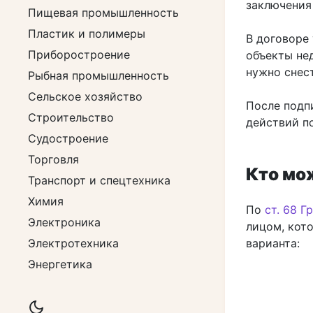
заключения
Пищевая промышленность
Пластик и полимеры
В договоре
Приборостроение
объекты не
нужно снес
Рыбная промышленность
Сельское хозяйство
После подп
Строительство
действий п
Судостроение
Торговля
Кто мо
Транспорт и спецтехника
Химия
По
ст. 68 Г
Электроника
лицом, кот
варианта:
Электротехника
Энергетика