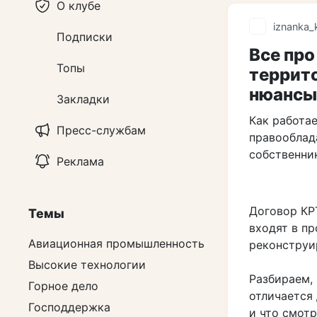
О клубе
iznanka_
Подписки
Все про
Топы
террито
нюансы
Закладки
Как работа
Пресс-службам
правооблада
собственни
Реклама
Договор КРТ
Темы
входят в пр
Авиационная промышленность
реконструи
Высокие технологии
Разбираем,
Горное дело
отличается
Господдержка
и что смот