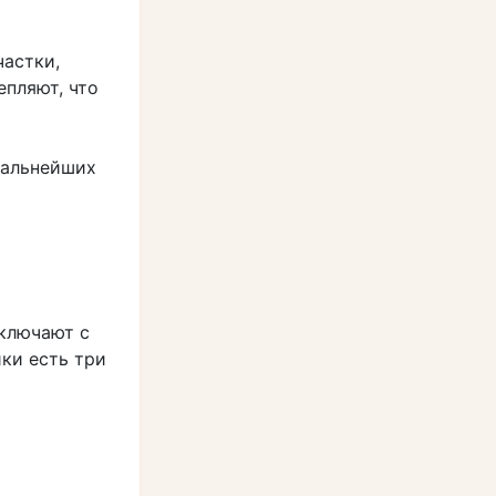
частки,
епляют, что
дальнейших
ключают с
ки есть три