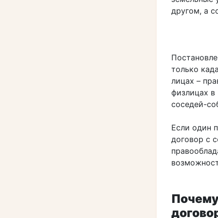
другом, а с
Постановле
только кад
лицах – пр
физлицах в
соседей-со
Если один 
договор с 
правооблад
возможност
Почему
догово