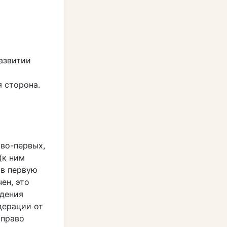
азвитии
я сторона.
 во-первых,
(к ним
 в первую
ен, это
едения
дерации от
 право