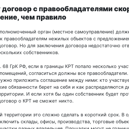
 договор с правообладателями ско
ение, чем правило
уполномоченный орган (местное самоуправление) долж
 к правообладателям нежилых объектов с предложение
договор. Но для заключения договора недостаточно от
ескольких собственников.
. 68 ГрК РФ, если в границы КРТ попало несколько учас
 помещений, согласиться должны все правообладатели.
нужно приложить соглашение между ними: кто участвуе
кие обязанности берет на себя и как распределяются д
рритории. И если хотя бы один собственник будет про
договор о КРТ не сможет никто.
й территории это сложно сделать в короткий срок. В о
включить склады, офисы, производства, торговые объе
участки разных владельцев. Площадки могут не граничи