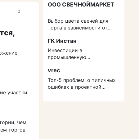
ООО СВЕЧНОЙМАРКЕТ
0
Выбор цвета свечей для
торта в зависимости от
тся,
события
ГК Инстан
Инвестиции в
ложение
промышленную
недвижимость: как
vrec
защититься от роста
расходов на строительство
Топ-5 проблем: о типичных
ошибках в проектной
кие участки
документации
тории, чем
лем торгов