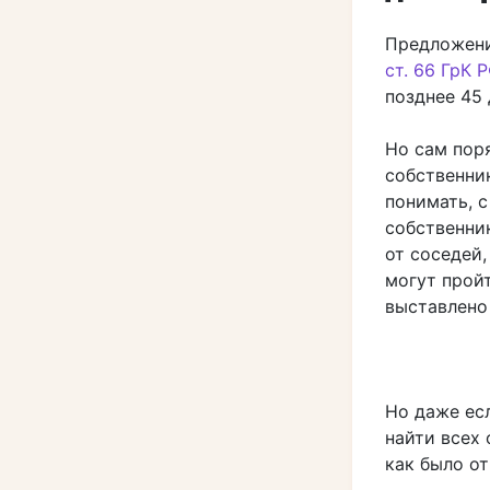
Предложени
ст. 66 ГрК 
позднее 45
Но сам пор
собственник
понимать, с
собственник
от соседей
могут прой
выставлено 
Но даже есл
найти всех 
как было от