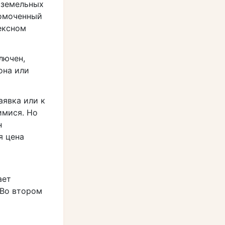
 земельных
омоченный
ексном
лючен,
она или
аявка или к
имися. Но
н
я цена
ает
 Во втором