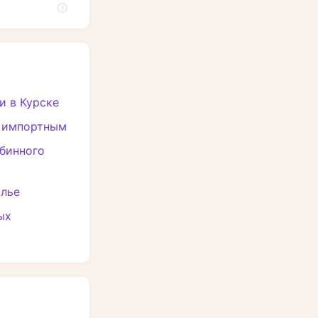
и в Курске
у импортным
рбинного
олье
ых