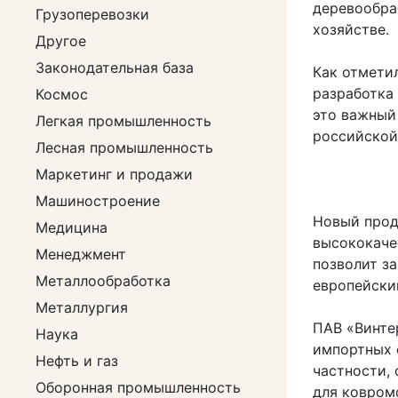
деревообра
Грузоперевозки
хозяйстве.
Другое
Законодательная база
Как отметил
разработка
Космос
это важный
Легкая промышленность
российской
Лесная промышленность
Маркетинг и продажи
Машиностроение
Новый прод
Медицина
высококаче
Менеджмент
позволит з
Металлообработка
европейски
Металлургия
ПАВ «Винте
Наука
импортных 
Нефть и газ
частности,
Оборонная промышленность
для ковром