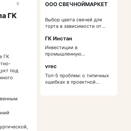
ООО СВЕЧНОЙМАРКЕТ
0
а ГК
Выбор цвета свечей для
торта в зависимости от
события
ГК Инстан
Инвестиции в
промышленную
е ГК
недвижимость: как
тно-
vrec
защититься от роста
укт под
расходов на строительство
Топ-5 проблем: о типичных
нного
ошибках в проектной
документации
твенным
аний
ургической,