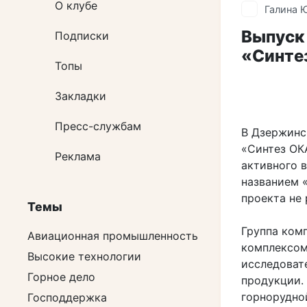
О клубе
Галина 
Выпуск
Подписки
«Синте
Топы
Закладки
Пресс-службам
В Дзержинс
«Синтез О
Реклама
активного 
названием 
проекта не 
Темы
Группа ком
Авиационная промышленность
комплексом
Высокие технологии
исследоват
Горное дело
продукции.
горнорудно
Господдержка