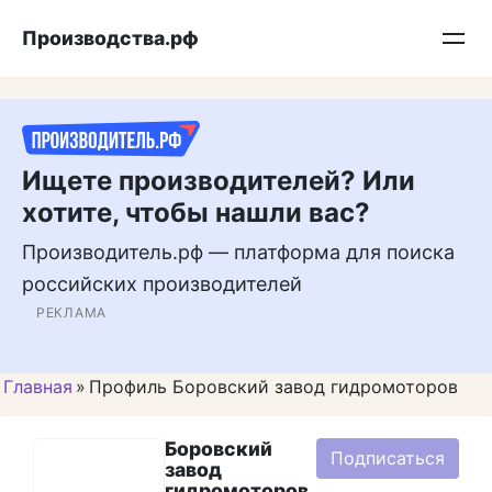
Перейти
Подписывайтесь на нас в MAX
Производства.рф
к
контенту
Ищете производителей? Или
хотите, чтобы нашли вас?
Производитель.рф — платформа для поиска
российских производителей
РЕКЛАМА
Главная
»
Профиль Боровский завод гидромоторов
Боровский
Подписаться
завод
гидромоторов