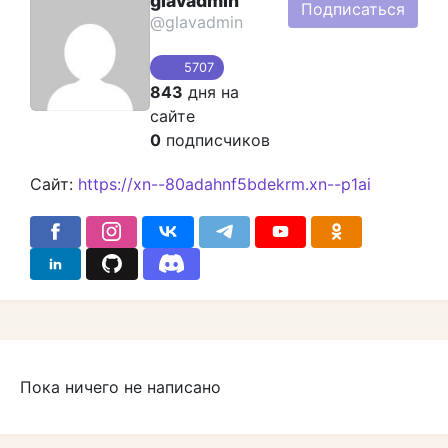
glavadmin
Подписаться
@glavadmin
5707
843
дня на
сайте
0
подписчиков
Сайт:
https://xn--80adahnf5bdekrm.xn--p1ai
Пока ничего не написано