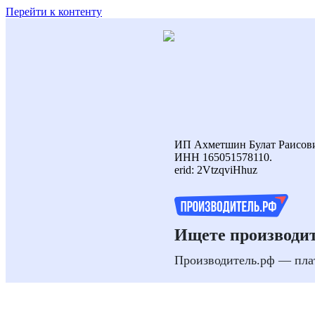
Перейти к контенту
ИП Ахметшин Булат Раисов
ИНН 165051578110.
erid: 2VtzqviHhuz
Ищете производит
Производитель.рф — пла