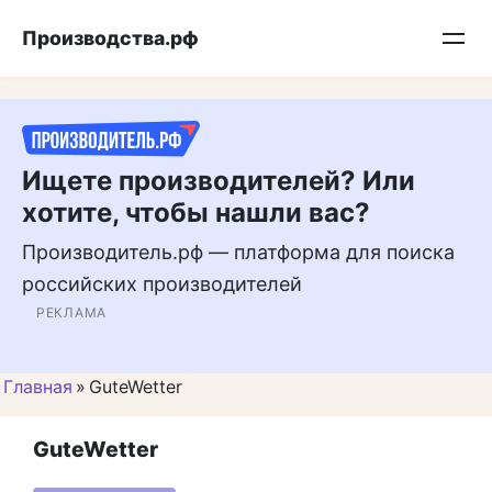
Перейти
Подписывайтесь на нас в MAX
Производства.рф
к
контенту
Ищете производителей? Или
хотите, чтобы нашли вас?
Производитель.рф — платформа для поиска
российских производителей
РЕКЛАМА
Главная
»
GuteWetter
GuteWetter