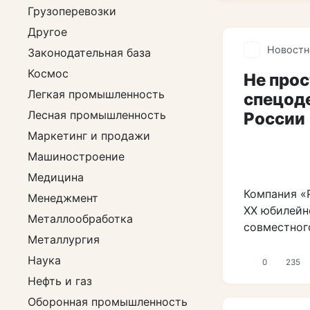
Грузоперевозки
Другое
Новостн
Законодательная база
Космос
Не прос
Легкая промышленность
спецод
Лесная промышленность
России
Маркетинг и продажи
Машиностроение
Медицина
Компания «
Менеджмент
XX юбилейн
Металлообработка
совместног
Металлургия
Наука
0
235
Нефть и газ
Оборонная промышленность