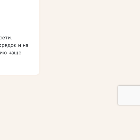
сети.
орядок и на
нию чаще