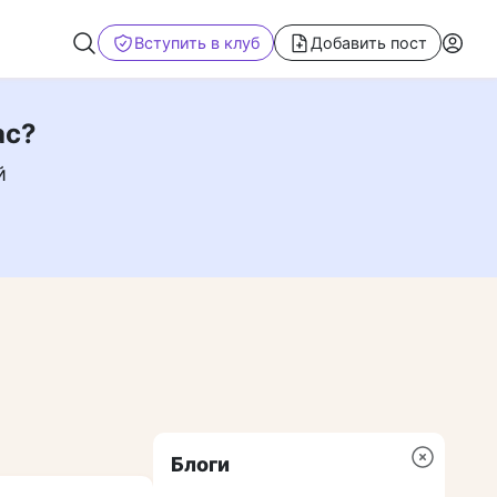
Вступить в клуб
Добавить пост
ас?
й
Блоги