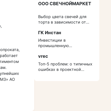
ООО СВЕЧНОЙМАРКЕТ
Выбор цвета свечей для
торта в зависимости от
,
события
ГК Инстан
Инвестиции в
промышленную
опроката,
недвижимость: как
 работает
vrec
защититься от роста
ртиментом
расходов на строительство
Топ-5 проблем: о типичных
ам.
ошибках в проектной
рупнейших
документации
ЭМЗ» АО