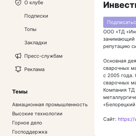
О клубе
Инвест
Подписки
Подписатьс
Топы
ООО «ТД «Ин
занимающий 
Закладки
репутацию си
Пресс-службам
Основная дея
сварочных ма
Реклама
с 2005 года
сварочных ма
Компания ТД
Темы
металлургич
«Белорецкий
Авиационная промышленность
Высокие технологии
Сайт:
https:/
Горное дело
Господдержка