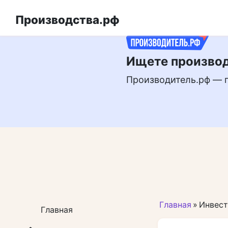
Перейти
РЕКЛАМА
к
Производства.рф
контенту
Ищете производ
Производитель.рф — 
Главная
»
Инвес
Главная