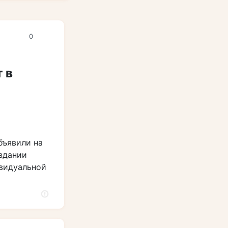
0
 в
бъявили на
здании
ивидуальной