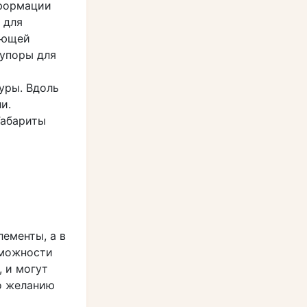
еформации
 для
ующей
 упоры для
уры. Вдоль
и.
Габариты
ементы, а в
зможности
 и могут
по желанию