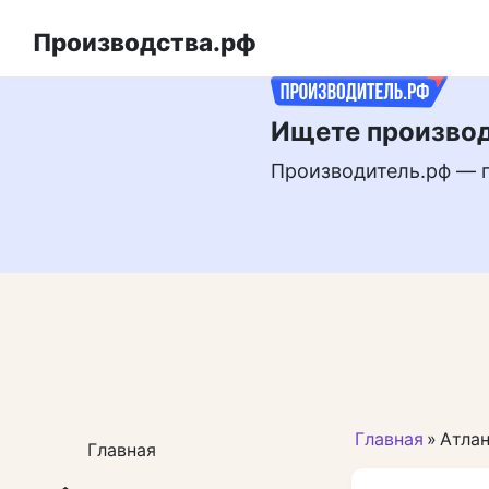
Перейти
РЕКЛАМА
к
Производства.рф
контенту
Ищете производ
Производитель.рф — 
Главная
»
Атлан
Главная