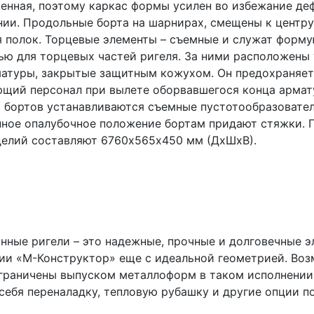
енная, поэтому каркас формы усилен во избежание д
нии. Продольные борта на шарнирах, смещены к центру
 полок. Торцевые элементы – съемные и служат форм
ью для торцевых частей ригеля. За ними расположены
матуры, закрытые защитным кожухом. Он предохраняет
щий персонал при вылете оборвавшегося конца армат
 бортов устанавливаются съемные пустотообразовател
ное опалубочное положение бортам придают стяжки. 
делий составляют 6760х565х450 мм (ДхШхВ).
нные ригели – это надежные, прочные и долговечные эл
ии «М-Конструктор» еще с идеальной геометрией. Во
ограничены выпуском металлоформ в таком исполнении,
 себя переналадку, тепловую рубашку и другие опции 