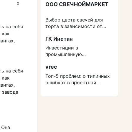
ООО СВЕЧНОЙМАРКЕТ
0
Выбор цвета свечей для
торта в зависимости от
ь на себя
события
 как
ГК Инстан
антах,
Инвестиции в
промышленную
недвижимость: как
vrec
защититься от роста
ь на себя
расходов на строительство
Топ-5 проблем: о типичных
 как
ошибках в проектной
антах,
документации
 завода
 Она