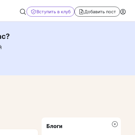
Вступить в клуб
Добавить пост
ас?
й
Блоги