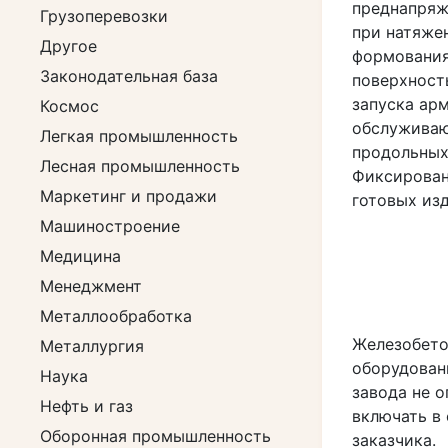
преднапряж
Грузоперевозки
при натяже
Другое
формования
Законодательная база
поверхност
запуска ар
Космос
обслуживаю
Легкая промышленность
продольных
Лесная промышленность
Фиксирован
Маркетинг и продажи
готовых из
Машиностроение
Медицина
Менеджмент
Металлообработка
Железобето
Металлургия
оборудован
Наука
завода не 
Нефть и газ
включать в
Оборонная промышленность
заказчика.