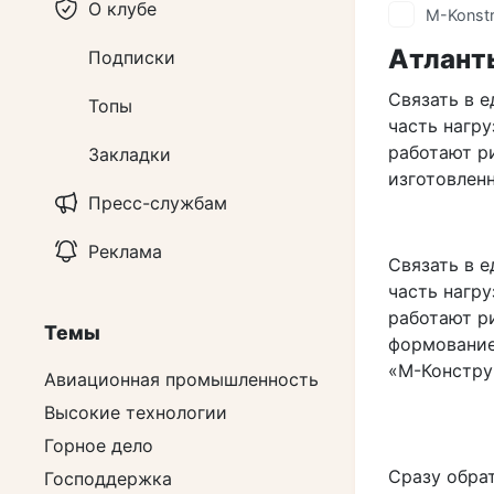
О клубе
M-Konstr
Атланты
Подписки
Связать в 
Топы
часть нагру
работают ри
Закладки
изготовлен
Пресс-службам
Реклама
Связать в 
часть нагру
работают ри
Темы
формование
«М-Констру
Авиационная промышленность
Высокие технологии
Горное дело
Сразу обра
Господдержка