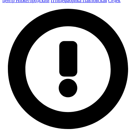
центр Нижегородский
Птицефабрика Павловская
Седек