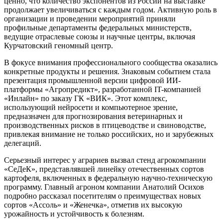
ценно, что количество экспонентов из России на выставке
продолжает увеличиваться с каждым годом. Активную роль в
организации и проведении мероприятий приняли
профильные департаменты федеральных министерств,
ведущие отраслевые союзы и научные центры, включая
Курчатовский геномный центр.
В фокусе внимания профессионального сообщества оказались
конкретные продукты и решения. Знаковым событием стала
презентация промышленной версии цифровой ИИ-
платформы «Агропредикт», разработанной IT-компанией
«Инлайн» по заказу ГК «ВИК». Этот комплекс,
использующий нейросети и компьютерное зрение,
предназначен для прогнозирования ветеринарных и
производственных рисков в птицеводстве и свиноводстве,
привлекая внимание не только российских, но и зарубежных
делегаций.
Серьезный интерес у аграриев вызвал стенд агрокомпании
«СеДеК», представлявшей линейку отечественных сортов
картофеля, включенных в федеральную научно-техническую
программу. Главный агроном компании Анатолий Осихов
подробно рассказал посетителям о преимуществах новых
сортов «Ассоль» и «Женечка», отметив их высокую
урожайность и устойчивость к болезням.