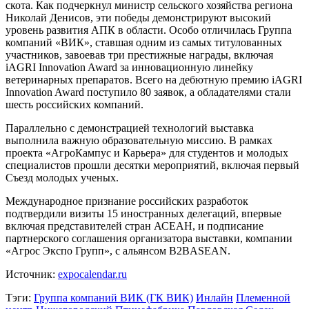
скота. Как подчеркнул министр сельского хозяйства региона
Николай Денисов, эти победы демонстрируют высокий
уровень развития АПК в области. Особо отличилась Группа
компаний «ВИК», ставшая одним из самых титулованных
участников, завоевав три престижные награды, включая
iAGRI Innovation Award за инновационную линейку
ветеринарных препаратов. Всего на дебютную премию iAGRI
Innovation Award поступило 80 заявок, а обладателями стали
шесть российских компаний.
Параллельно с демонстрацией технологий выставка
выполнила важную образовательную миссию. В рамках
проекта «АгроКампус и Карьера» для студентов и молодых
специалистов прошли десятки мероприятий, включая первый
Съезд молодых ученых.
Международное признание российских разработок
подтвердили визиты 15 иностранных делегаций, впервые
включая представителей стран АСЕАН, и подписание
партнерского соглашения организатора выставки, компании
«Агрос Экспо Групп», с альянсом B2BASEAN.
Источник:
expocalendar.ru
Тэги:
Группа компаний ВИК (ГК ВИК)
Инлайн
Племенной