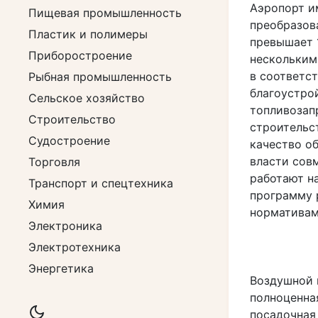
Аэропорт и
Пищевая промышленность
преобразов
Пластик и полимеры
превышает 
Приборостроение
нескольким
в соответс
Рыбная промышленность
благоустро
Сельское хозяйство
топливозап
Строительство
строительс
Судостроение
качество о
власти сов
Торговля
работают н
Транспорт и спецтехника
программу 
Химия
нормативам
Электроника
Электротехника
Энергетика
Воздушной 
полноценная
посадочная 