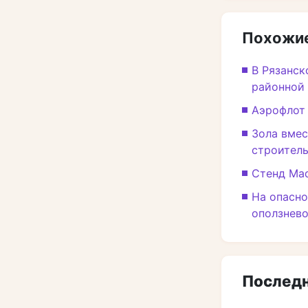
Похожие
В Рязанск
районной
Аэрофлот 
Зола вмес
строител
Стенд Mad
На опасно
оползнево
Последн