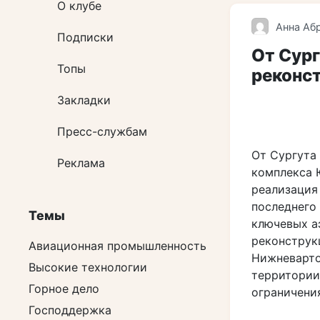
О клубе
Анна Аб
Подписки
От Сур
Топы
реконс
Закладки
Пресс-службам
От Сургута
Реклама
комплекса 
реализация
последнего
Темы
ключевых а
реконструк
Авиационная промышленность
Нижневарто
Высокие технологии
территории
Горное дело
ограничени
Господдержка