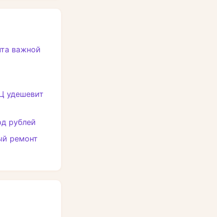
нта важной
ЭЦ удешевит
рд рублей
ый ремонт