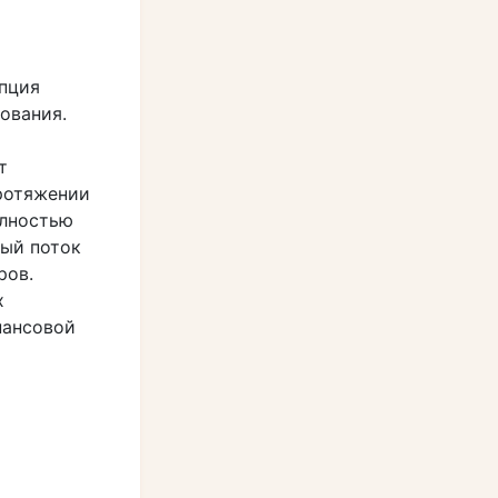
пция
ования.
т
ротяжении
олностью
ный поток
ров.
х
нансовой