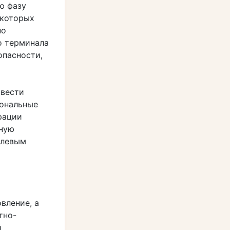
ю фазу
 которых
по
о терминала
опасности,
ывести
иональные
рации
ьную
слевым
вление, а
тно-
й