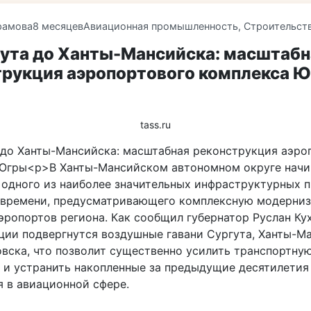
рамова
8 месяцев
Авиационная промышленность
,
Строительст
гута до Ханты-Мансийска: масштабн
трукция аэропортового комплекса 
tass.ru
 до Ханты-Мансийска: масштабная реконструкция аэро
Югры<p>В Ханты-Мансийском автономном округе начи
 одного из наиболее значительных инфраструктурных 
 времени, предусматривающего комплексную модерни
эропортов региона. Как сообщил губернатор Руслан Ку
ции подвергнутся воздушные гавани Сургута, Ханты-М
вска, что позволит существенно усилить транспортную
 и устранить накопленные за предыдущие десятилетия
я в авиационной сфере.