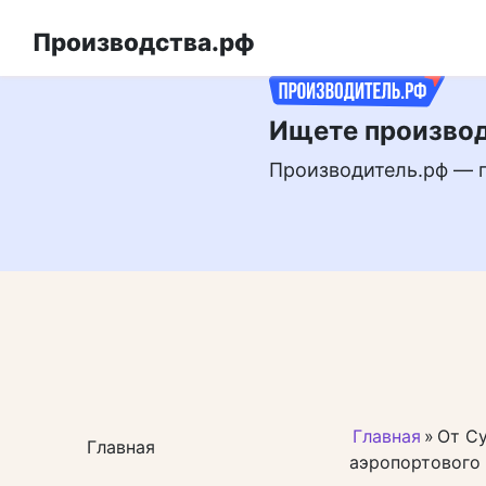
Перейти
РЕКЛАМА
к
Производства.рф
контенту
Ищете производ
Производитель.рф — 
Главная
»
От С
Главная
аэропортового