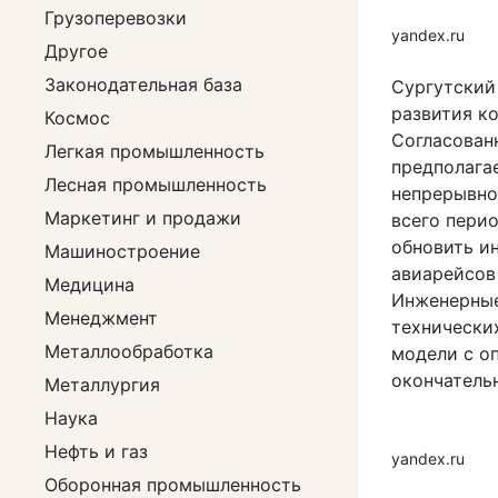
Грузоперевозки
yandex.ru
Другое
Законодательная база
Сургутский
развития к
Космос
Согласован
Легкая промышленность
предполага
Лесная промышленность
непрерывно
Маркетинг и продажи
всего пери
обновить и
Машиностроение
авиарейсов
Медицина
Инженерные
Менеджмент
технически
Металлообработка
модели с о
окончатель
Металлургия
Наука
Нефть и газ
yandex.ru
Оборонная промышленность