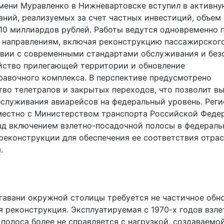
мени Муравленко в Нижневартовске вступил в активну
аний, реализуемых за счет частных инвестиций, объем
10 миллиардов рублей. Работы ведутся одновременно 
 направлениям, включая реконструкцию пассажирског
твии с современными стандартами обслуживания и без
йство прилегающей территории и обновление
равочного комплекса. В перспективе предусмотрено
тво телетрапов и закрытых переходов, что позволит в
бслуживания авиарейсов на федеральный уровень. Рег
местно с Министерством транспорта Российской Феде
ад включением взлетно-посадочной полосы в федерал
реконструкции для обеспечения ее соответствия отра
.
гавани окружной столицы требуется не частичное обно
 реконструкция. Эксплуатируемая с 1970-х годов взле
полоса более не справляется с нагрузкой, создаваемо