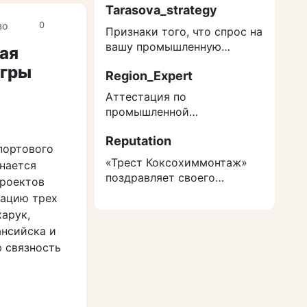
Tarasova_strategy
0
во
Признаки того, что спрос на
вашу промышленную
ая
продукцию структурно
Югры
Region_Expert
снижается
Аттестация по
промышленной
безопасности 2026: кого
Reputation
нельзя допускать к ОПО без
портового
экзамена
«Трест Коксохиммонтаж»
нается
поздравляет своего
проектов
ветерана — абсолютного
зацию трех
рекордсмена России
харук,
ансийска и
 связность