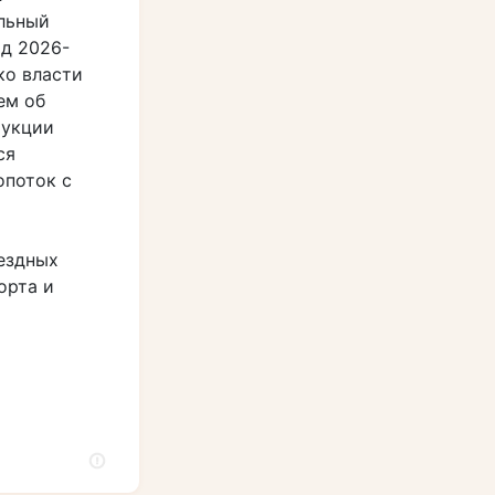
льный
од 2026-
ко власти
ем об
рукции
ся
опоток с
ездных
орта и