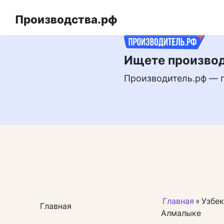
Перейти
РЕКЛАМА
к
Производства.рф
контенту
Ищете производ
Производитель.рф — 
Главная
»
Узбек
Главная
Алмалыке