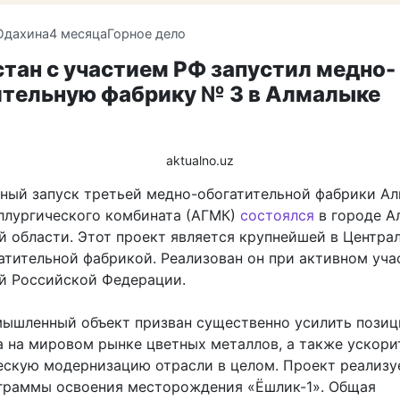
Юдахина
4 месяца
Горное дело
тан с участием РФ запустил медно-
ительную фабрику № 3 в Алмалыке
aktualno.uz
ный запуск третьей медно-обогатительной фабрики А
ллургического комбината (АГМК)
состоялся
в городе А
й области. Этот проект является крупнейшей в Центра
атительной фабрикой. Реализован он при активном уча
й Российской Федерации.
ышленный объект призван существенно усилить позиц
а на мировом рынке цветных металлов, а также ускори
ескую модернизацию отрасли в целом. Проект реализу
граммы освоения месторождения «Ёшлик-1». Общая