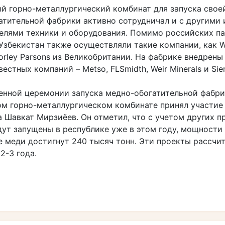
й горно-металлургический комбинат для запуска свое
атительной фабрики активно сотрудничал и с другими
елями техники и оборудования. Помимо российских па
 Узбекистан также осуществляли такие компании, как 
rley Parsons из Великобритании. На фабрике внедрены
вестных компаний – Metso, FLSmidth, Weir Minerals и Sie
енной церемонии запуска медно-обогатительной фабри
м горно-металлургическом комбинате принял участие
 Шавкат Мирзиёев. Он отметил, что с учетом других п
дут запущены в республике уже в этом году, мощности 
е меди достигнут 240 тысяч тонн. Эти проекты рассчи
2-3 года.