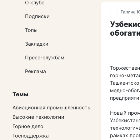
О клубе
Галина 
Подписки
Узбекис
Топы
обогат
Закладки
Пресс-службам
Торжествен
Реклама
горно-мета
Ташкентско
медно-обог
Темы
предприяти
Авиационная промышленность
Новый пром
Высокие технологии
Узбекистан
Горное дело
технологич
рамках про
Господдержка