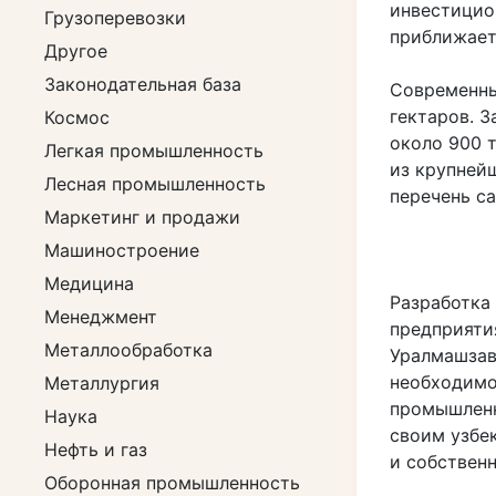
инвестицио
Грузоперевозки
приближаетс
Другое
Законодательная база
Современны
гектаров. З
Космос
около 900 т
Легкая промышленность
из крупней
Лесная промышленность
перечень с
Маркетинг и продажи
Машиностроение
Медицина
Разработка
Менеджмент
предприяти
Металлообработка
Уралмашзав
необходимо
Металлургия
промышленн
Наука
своим узбе
Нефть и газ
и собственн
Оборонная промышленность