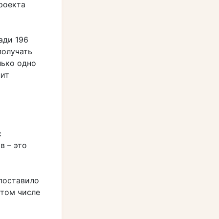
роекта
ади 196
получать
лько одно
нит
с
в – это
поставило
 том числе