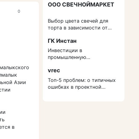
ООО СВЕЧНОЙМАРКЕТ
0
Выбор цвета свечей для
торта в зависимости от
события
ГК Инстан
Инвестиции в
промышленную
недвижимость: как
лмалыкского
vrec
защититься от роста
лмалык
расходов на строительство
Топ-5 проблем: о типичных
льной Азии
ошибках в проектной
стии
документации
ии
ть
ется в