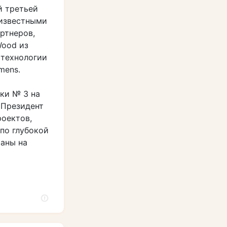
й третьей
 известными
ртнеров,
Wood из
 технологии
mens.
ки № 3 на
 Президент
роектов,
по глубокой
таны на