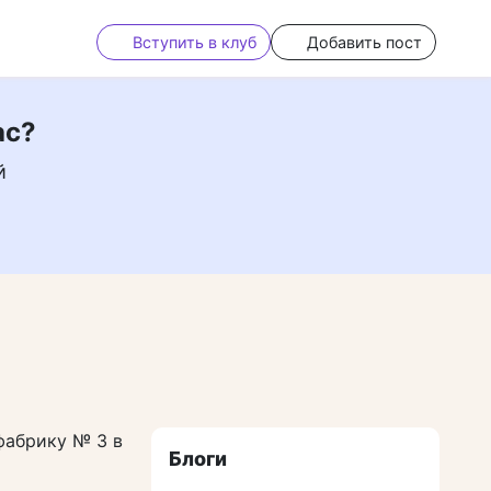
Вступить в клуб
Добавить пост
ас?
й
фабрику № 3 в
Блоги