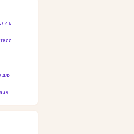
али в
ствии
 для
адия