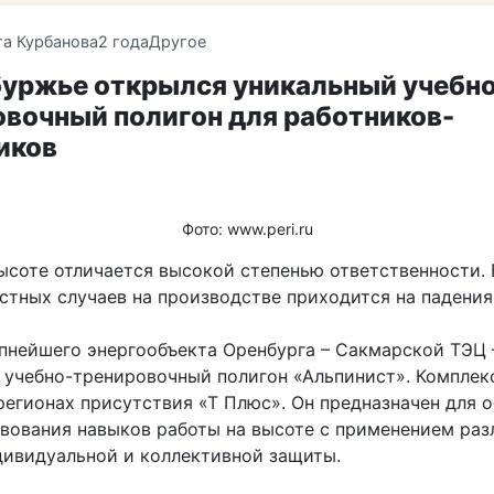
та Курбанова
2 года
Другое
буржье открылся уникальный учебн
овочный полигон для работников-
иков
Фото: www.peri.ru
высоте отличается высокой степенью ответственности.
стных случаев на производстве приходится на падения
упнейшего энергообъекта Оренбурга – Сакмарской ТЭЦ 
 учебно-тренировочный полигон «Альпинист». Комплек
регионах присутствия «Т Плюс». Он предназначен для 
вования навыков работы на высоте с применением раз
дивидуальной и коллективной защиты.