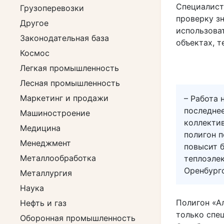
Специалист
Грузоперевозки
проверку з
Другое
использова
Законодательная база
объектах, т
Космос
Легкая промышленность
Лесная промышленность
Маркетинг и продажи
– Работа 
последне
Машиностроение
коллекти
Медицина
полигон п
Менеджмент
повысит 
Металлообработка
теплоэле
Оренбург
Металлургия
Наука
Полигон «А
Нефть и газ
только спе
Оборонная промышленность