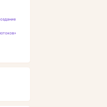
создание
потоков»