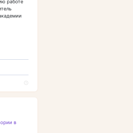
ию работе
итель
 академии
тории в