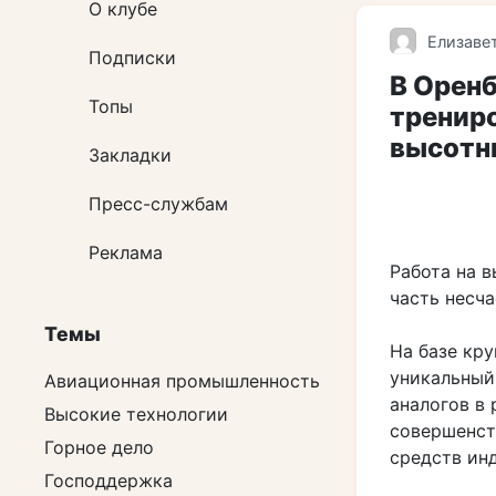
О клубе
Елизаве
Подписки
В Орен
Топы
тренир
высотн
Закладки
Пресс-службам
Реклама
Работа на 
часть несча
Темы
На базе кр
уникальный
Авиационная промышленность
аналогов в 
Высокие технологии
совершенст
Горное дело
средств ин
Господдержка