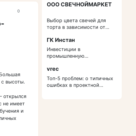
ООО СВЕЧНОЙМАРКЕТ
0
Выбор цвета свечей для
о-
торта в зависимости от
события
ГК Инстан
Инвестиции в
промышленную
недвижимость: как
vrec
защититься от роста
 Большая
расходов на строительство
Топ-5 проблем: о типичных
 с высоты.
ошибках в проектной
документации
– открылся
с не имеет
обучения и
личных