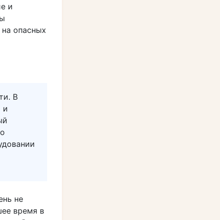
е и
ны
 на опасных
ти. В
 и
ый
то
удовании
ень не
шее время в