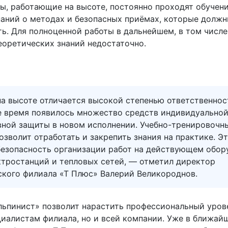
ы, работающие на высоте, постоянно проходят обучени
наний о методах и безопасных приёмах, которые долж
ть. Для полноценной работы в дальнейшем, в том числе
еоретических знаний недостаточно.
на высоте отличается высокой степенью ответственнос
е время появилось множество средств индивидуальной
вной защиты в новом исполнении. Учебно-тренировочн
озволит отработать и закрепить знания на практике. Э
безопасность организации работ на действующем обор
ктростанций и тепловых сетей, — отметил директор
ского филиала «Т Плюс» Валерий Великороднов.
льпинист» позволит нарастить профессиональный уров
циалистам филиала, но и всей компании. Уже в ближай