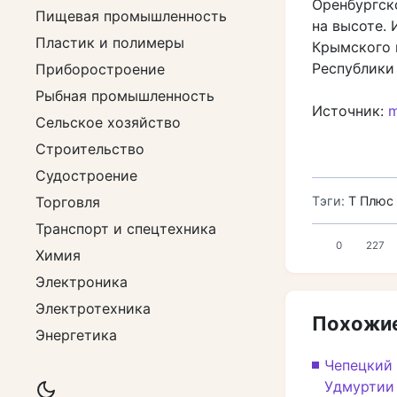
Оренбургск
Пищевая промышленность
на высоте.
Пластик и полимеры
Крымского 
Республики
Приборостроение
Рыбная промышленность
Источник:
m
Сельское хозяйство
Строительство
Судостроение
Торговля
Тэги:
Т Плюс
Транспорт и спецтехника
0
227
Химия
Электроника
Электротехника
Похожие
Энергетика
Чепецкий 
Удмуртии