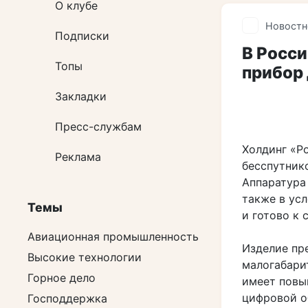
О клубе
Новостн
Подписки
В Росс
Топы
прибор 
Закладки
Пресс-службам
Холдинг «Р
Реклама
бесспутник
Аппаратура
также в ус
Темы
и готово к 
Авиационная промышленность
Изделие пр
Высокие технологии
малогабари
Горное дело
имеет повы
цифровой о
Господдержка