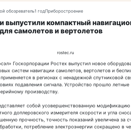
ой обозреватель
1 год
Приборостроение
ии выпустили компактный навигаци
для самолетов и вертолетов
rostec.ru
осэл» Госкорпорации Ростех выпустил новое оборудов
овых систем навигации самолетов, вертолетов и беспи
 применяется в регионах с ненадежной спутниковой св
ловиях подавления сигнала. Устройство прошло летные
серийному производству.
едставляет собой усовершенствованную модификацию
тного доплеровского измерителя скорости и угла снос
шенную прочность, точность показаний увеличена за с
бработки, потребление электроэнергии сокращено в че