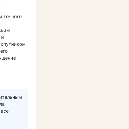
.
ы точного
ским
 и
о спутником
 его
лушение
нительным
ла
 все