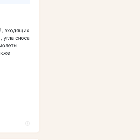
й, входящих
 угла сноса
амолеты
акже