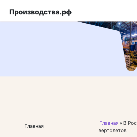
Перейти
к
Производства.рф
контенту
Главная
»
В Ро
Главная
вертолетов