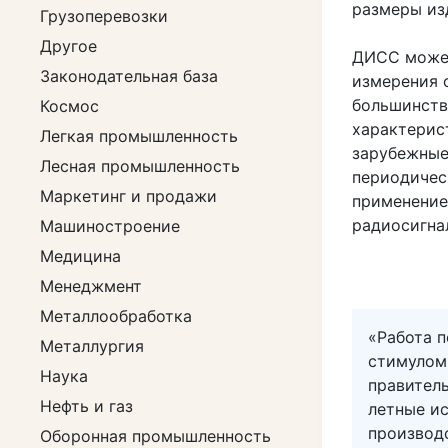
размеры изд
Грузоперевозки
Другое
ДИСС может
Законодательная база
измерения 
большинств
Космос
характерис
Легкая промышленность
зарубежные
Лесная промышленность
периодичес
Маркетинг и продажи
применение 
радиосигна
Машиностроение
Медицина
Менеджмент
Металлообработка
«Работа 
Металлургия
стимулом
Наука
правитель
Нефть и газ
летные и
производс
Оборонная промышленность