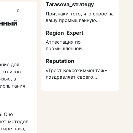
Tarasova_strategy
0
Признаки того, что спрос на
вашу промышленную
онный
продукцию структурно
Region_Expert
снижается
Аттестация по
промышленной
безопасности 2026: кого
Reputation
нельзя допускать к ОПО без
ание для
экзамена
«Трест Коксохиммонтаж»
лотников.
поздравляет своего
язью, а
ветерана — абсолютного
 испытания
рекордсмена России
а. Оно
чет методов
тыре раза,