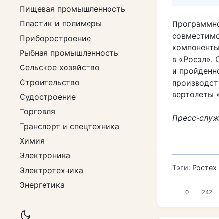
Пищевая промышленность
Пластик и полимеры
Программно
совместимо
Приборостроение
компоненты
Рыбная промышленность
в «Росэл».
Сельское хозяйство
и пройденно
Строительство
производств
вертолеты 
Судостроение
Торговля
Пресс-служ
Транспорт и спецтехника
Химия
Электроника
Тэги:
Ростех
Электротехника
Энергетика
0
242