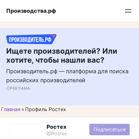
Перейти
Подписывайтесь на нас в MAX
Производства.рф
к
контенту
Ищете производителей? Или
хотите, чтобы нашли вас?
Производитель.рф — платформа для поиска
российских производителей
РЕКЛАМА
Главная
»
Профиль Ростех
Ростех
Подписаться
@Rostec