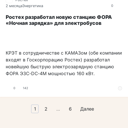
2 месяца
Энергетика
0
Ростех разработал новую станцию ФОРА
«Ночная зарядка» для электробусов
КРЭТ в сотрудничестве с КАМАЗом (обе компании
входят в Госкорпорацию Ростех) разработал
новейшую быструю электрозарядную станцию
ФОРА ЭЗС‑DC‑4M мощностью 160 кВт.
0
142
Пагинация
1
2
…
6
Далее
записей