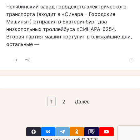
Челябинский завод городского электрического
транспорта (входит в «Синара – Городские
Машины») отправил в Екатеринбург два
низкопольных троллейбуса «СИНАРА-6254.
Вторая партия машин поступит в ближайшие дни,
остальные —
0
210
Пагинация
1
2
Далее
записей
Производства.рф © 2026.