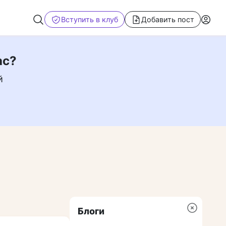
Вступить в клуб
Добавить пост
ас?
й
Блоги