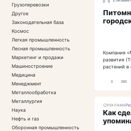
Грузоперевозки
Питомн
Другое
городск
Законодательная база
Космос
Легкая промышленность
Лесная промышленность
Компания «
Маркетинг и продажи
развития (
Машиностроение
растений в 
Медицина
0
395
Менеджмент
Металлообработка
Металлургия
Ра
РЕКЛАМА
Наука
Как сде
Нефть и газ
упомин
Оборонная промышленность