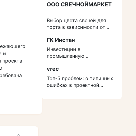
ООО СВЕЧНОЙМАРКЕТ
Выбор цвета свечей для
торта в зависимости от
события
ГК Инстан
ережающего
Инвестиции в
в и
промышленную
я проекта
недвижимость: как
м
vrec
защититься от роста
требована
расходов на строительство
Топ-5 проблем: о типичных
х
ошибках в проектной
документации
0