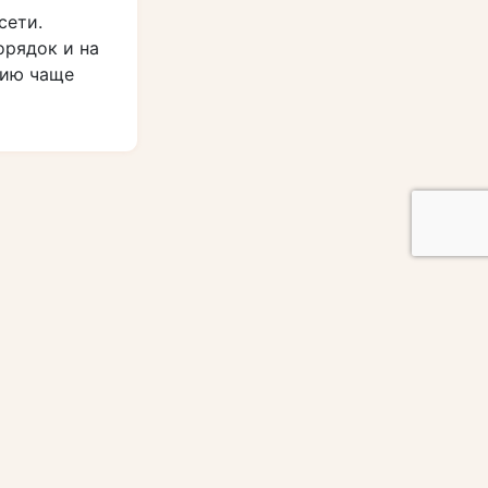
сети.
орядок и на
нию чаще