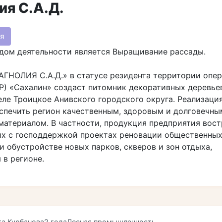
ия С.А.Д.
я
дом деятельности является Выращивание рассады.
АГНОЛИЯ С.А.Д.» в статусе резидента территории оп
Р) «Сахалин» создаст питомник декоративных деревье
еле Троицкое Анивского городского округа. Реализаци
спечить регион качественным, здоровым и долговечны
атериалом. В частности, продукция предприятия вос
ых с господдержкой проектах реновации общественны
и обустройстве новых парков, скверов и зон отдыха,
в регионе.
та Курбанова
2 года
Лесная промышленность