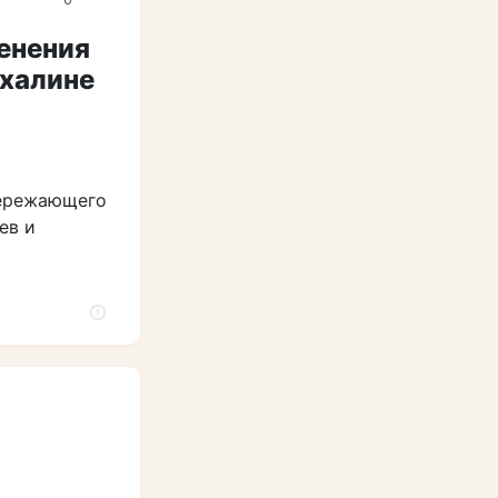
енения
ахалине
пережающего
ев и