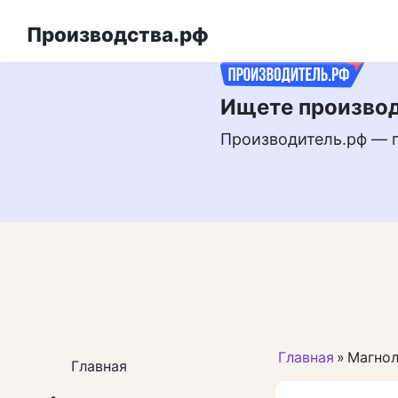
Перейти
РЕКЛАМА
к
Производства.рф
контенту
Ищете производ
Производитель.рф — 
Главная
»
Магнол
Главная