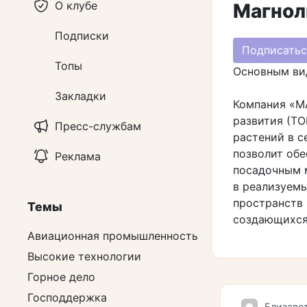
О клубе
Магнол
Подписки
Подписатьс
Топы
Основным ви
Закладки
Компания «М
развития (ТО
Пресс-службам
растений в с
позволит обе
Реклама
посадочным м
в реализуем
пространств 
Темы
создающихся 
Авиационная промышленность
Высокие технологии
Горное дело
Господдержка
Елизаве