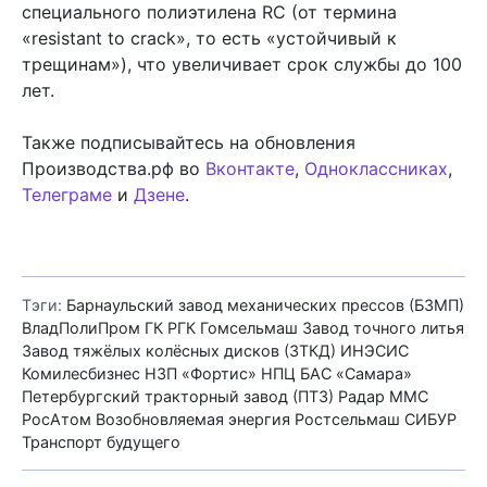
специального полиэтилена RC (от термина
«resistant to crack», то есть «устойчивый к
трещинам»), что увеличивает срок службы до 100
лет.
Также подписывайтесь на обновления
Производства.рф во
Вконтакте
,
Одноклассниках
,
Телеграме
и
Дзене
.
Тэги:
Барнаульский завод механических прессов (БЗМП)
ВладПолиПром
ГК РГК
Гомсельмаш
Завод точного литья
Завод тяжёлых колёсных дисков (ЗТКД)
ИНЭСИС
Комилесбизнес
НЗП «Фортис»
НПЦ БАС «Самара»
Петербургский тракторный завод (ПТЗ)
Радар ММС
РосАтом Возобновляемая энергия
Ростсельмаш
СИБУР
Транспорт будущего