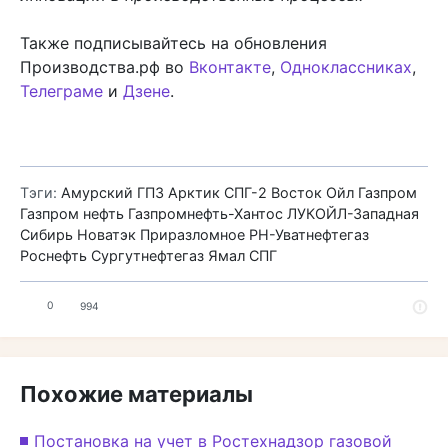
Также подписывайтесь на обновления
Производства.рф во
Вконтакте
,
Одноклассниках
,
Телеграме
и
Дзене
.
Тэги:
Амурский ГПЗ
Арктик СПГ-2
Восток Ойл
Газпром
Газпром нефть
Газпромнефть-Хантос
ЛУКОЙЛ-Западная
Сибирь
Новатэк
Приразломное
РН-Уватнефтегаз
Роснефть
Сургутнефтегаз
Ямал СПГ
0
994
Похожие материалы
Постановка на учет в Ростехнадзор газовой