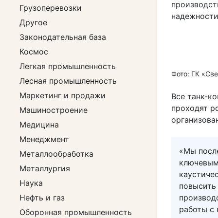
производст
Грузоперевозки
надежности
Другое
Законодательная база
Космос
Легкая промышленность
Фото: ГК «Св
Лесная промышленность
Маркетинг и продажи
Все танк-к
проходят р
Машиностроение
организова
Медицина
Менеджмент
«Мы посл
Металлообработка
ключевым
Металлургия
каустиче
Наука
повысить
Нефть и газ
производс
работы с
Оборонная промышленность