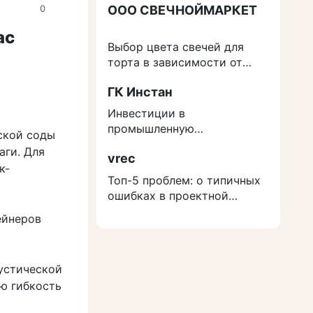
ООО СВЕЧНОЙМАРКЕТ
0
ас
Выбор цвета свечей для
торта в зависимости от
события
ГК Инстан
Инвестиции в
промышленную
ской соды
недвижимость: как
аги. Для
vrec
защититься от роста
к-
расходов на строительство
Топ-5 проблем: о типичных
ошибках в проектной
документации
ейнеров
устической
ую гибкость