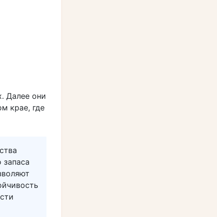
. Далее они
м крае, где
ства
 запаса
зволяют
ойчивость
ости