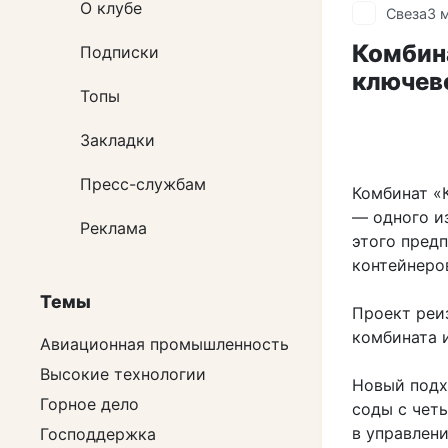
О клубе
Свеза
3 
Комбин
Подписки
ключев
Топы
Закладки
Пресс-службам
Комбинат «
— одного и
Реклама
этого пред
контейнеро
Темы
Проект реи
комбината 
Авиационная промышленность
Высокие технологии
Новый подх
Горное дело
соды с чет
в управлен
Господдержка