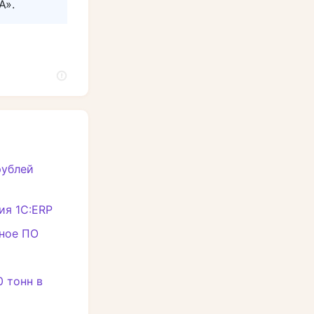
А».
рублей
ия 1С:ERP
нное ПО
 тонн в