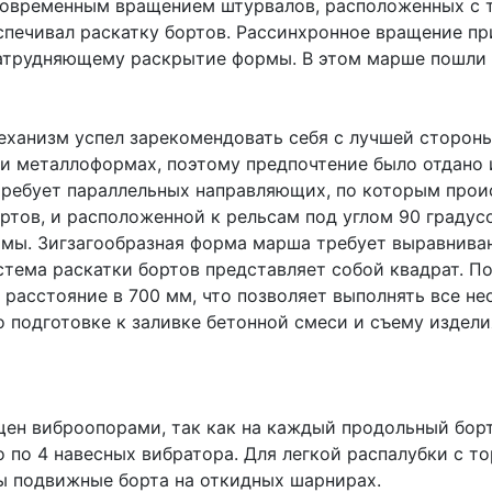
новременным вращением штурвалов, расположенных с 
спечивал раскатку бортов. Рассинхронное вращение пр
затрудняющему раскрытие формы. В этом марше пошли
еханизм успел зарекомендовать себя с лучшей стороны
 и металлоформах, поэтому предпочтение было отдано 
требует параллельных направляющих, по которым прои
ртов, и расположенной к рельсам под углом 90 градус
амы. Зигзагообразная форма марша требует выравниван
стема раскатки бортов представляет собой квадрат. П
т расстояние в 700 мм, что позволяет выполнять все н
 подготовке к заливке бетонной смеси и съему издели
ен виброопорами, так как на каждый продольный бор
 по 4 навесных вибратора. Для легкой распалубки с т
ы подвижные борта на откидных шарнирах.