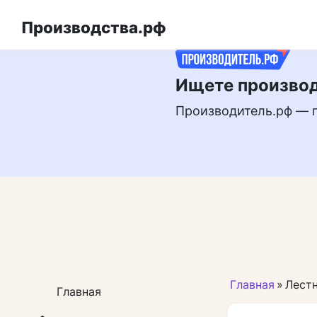
Перейти
РЕКЛАМА
к
Производства.рф
контенту
Ищете производ
Производитель.рф — 
Главная
»
Лест
Главная