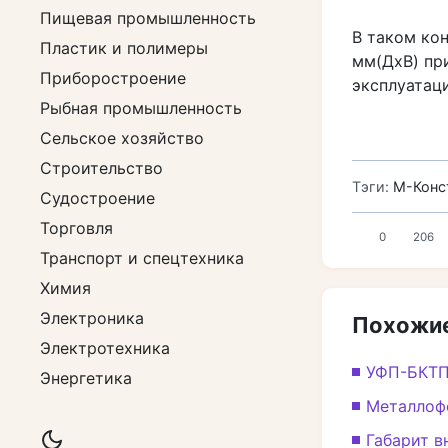
Пищевая промышленность
В таком ко
Пластик и полимеры
мм(ДхВ) пр
Приборостроение
эксплуатац
Рыбная промышленность
Сельское хозяйство
Строительство
Тэги:
М-Конс
Судостроение
Торговля
0
206
Транспорт и спецтехника
Химия
Электроника
Похожие
Электротехника
УФП-БКТП
Энергетика
Металлоф
Габарит в