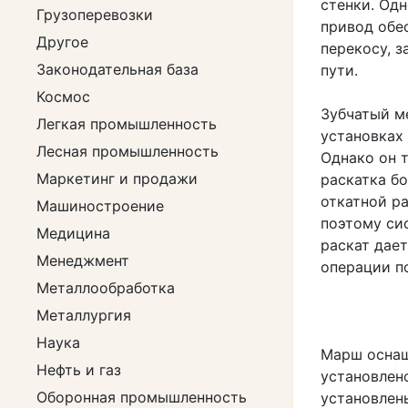
стенки. Од
Грузоперевозки
привод обе
Другое
перекосу, 
Законодательная база
пути.
Космос
Зубчатый м
Легкая промышленность
установках
Лесная промышленность
Однако он 
Маркетинг и продажи
раскатка бо
откатной р
Машиностроение
поэтому си
Медицина
раскат дае
Менеджмент
операции по
Металлообработка
Металлургия
Наука
Марш оснащ
Нефть и газ
установлено
Оборонная промышленность
установлен