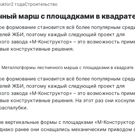
uktor
2 года
Строительство
чный марш с площадками в квадрат
ое формование становится всё более популярным сред
елей ЖБИ, поэтому каждый следующий проект для
кого завода «М-Конструктор» – это возможность прим
овые конструктивные решения.
Металлогформы лестничного марша с площадками в квадрате
ое формование становится всё более популярным сред
елей ЖБИ, поэтому каждый следующий проект для
кого завода «М-Конструктор» – это возможность прим
овые конструктивные решения. На этот раз они коснули
распалубки.
е вертикальные формы с площадками «М-Конструктор
однако ранее они оснащались механическим приводо