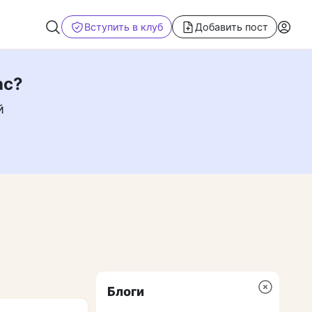
Вступить в клуб
Добавить пост
ас?
й
Блоги