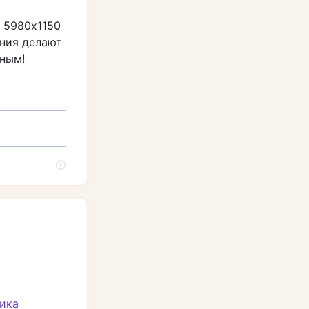
 5980х1150
ния делают
ным!
чика