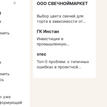
ООО СВЕЧНОЙМАРКЕТ
0
е
Выбор цвета свечей для
торта в зависимости от
и
события
ГК Инстан
енить
Инвестиции в
промышленную
недвижимость: как
vrec
защититься от роста
расходов на строительство
Топ-5 проблем: о типичных
и
ошибках в проектной
документации
енить
сь
» уже
м формующей