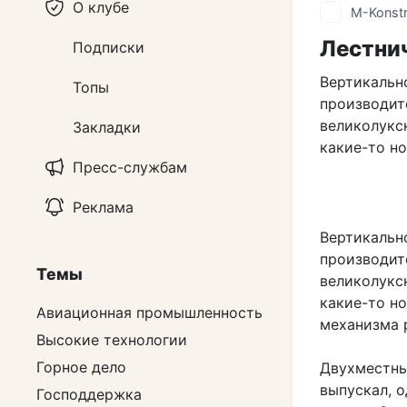
О клубе
M-Konstr
Лестни
Подписки
Вертикальн
Топы
производит
великолукс
Закладки
какие-то н
Пресс-службам
Реклама
Вертикальн
производит
Темы
великолукс
какие-то н
Авиационная промышленность
механизма 
Высокие технологии
Горное дело
Двухместны
выпускал, 
Господдержка