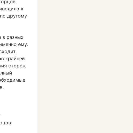
торцов,
иводило к
 по другому
 в разных
именно ему.
сходит
ов крайней
ия сторон,
олный
еобходимые
я.
т
орцов