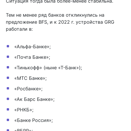
Ситуация тогда была более-менее стабильна.
Тем не менее ряд банков откликнулись на
предложение BFS, и к 2022 г. устройства GRG
работали в:
«Альфа-Банке»;
«Почта Банке»;
«Тинькофф» (ныне «Т-Банк»);
«МТС Банке»;
«Росбанке»;
«Ак Барс Банке»;
«РНКБ»;
«Банке Россия»;
«ВБРР»;