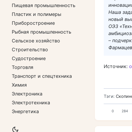
инноваци
Пищевая промышленность
Наша зад
Пластик и полимеры
новый вы
Приборостроение
ОЭЗ «Тех
Рыбная промышленность
амбициоз
– подчер
Сельское хозяйство
Фармацев
Строительство
Судостроение
Источник:
о
Торговля
Транспорт и спецтехника
Химия
Электроника
Тэги:
Скопин
Электротехника
Энергетика
0
284