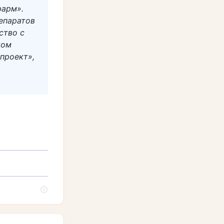
фарм».
епаратов
ство с
том
проект»,