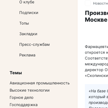
О клубе
Новостн
Произво
Подписки
Москве
Топы
Закладки
Пресс-службам
Фармацевти
откроется 
Реклама
Соответств
международ
директор О
Темы
«Скопински
Авиационная промышленность
Высокие технологии
«На базе
который в
Горное дело
производ
Господдержка