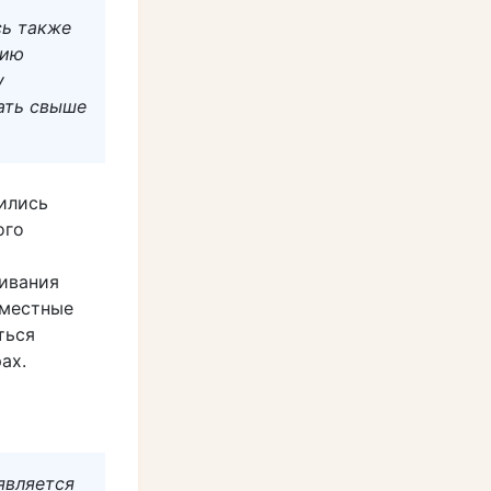
сь также
нию
у
ать свыше
рились
ого
ивания
вместные
ться
ах.
является