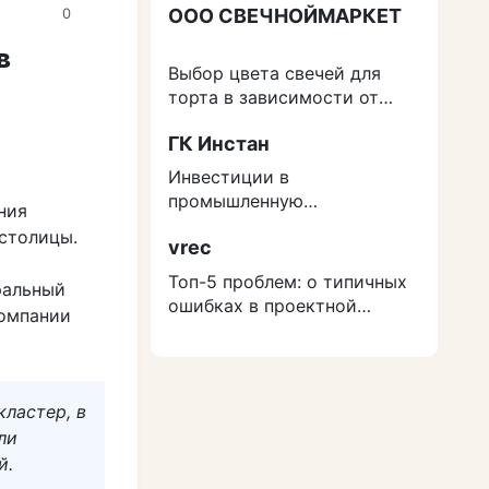
ООО СВЕЧНОЙМАРКЕТ
0
в
Выбор цвета свечей для
торта в зависимости от
события
ГК Инстан
Инвестиции в
промышленную
ния
недвижимость: как
столицы.
vrec
защититься от роста
расходов на строительство
Топ-5 проблем: о типичных
ральный
ошибках в проектной
компании
документации
ластер, в
ли
й.