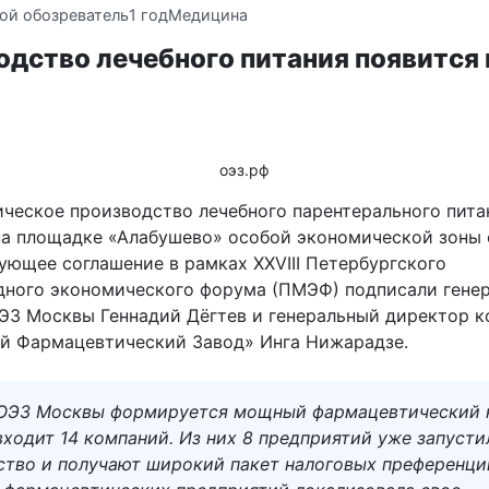
ой обозреватель
1 год
Медицина
дство лечебного питания появится 
оэз.рф
ческое производство лечебного парентерального пита
на площадке «Алабушево» особой экономической зоны 
ующее соглашение в рамках XXVIII Петербургского
ного экономического форума (ПМЭФ) подписали гене
ЭЗ Москвы Геннадий Дёгтев и генеральный директор 
й Фармацевтический Завод» Инга Нижарадзе.
 ОЭЗ Москвы формируется мощный фармацевтический к
ходит 14 компаний. Из них 8 предприятий уже запусти
ство и получают широкий пакет налоговых преференци