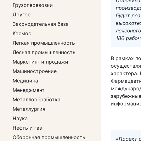
Половина
Грузоперевозки
производ
Другое
будет ре
высокоте
Законодательная база
лечебного
Космос
180 рабоч
Легкая промышленность
Лесная промышленность
В рамках п
Маркетинг и продажи
осуществля
Машиностроение
характера.
Медицина
Фармацевти
международ
Менеджмент
зарубежные
Металлообработка
информацие
Металлургия
Наука
Нефть и газ
Оборонная промышленность
«Проект 