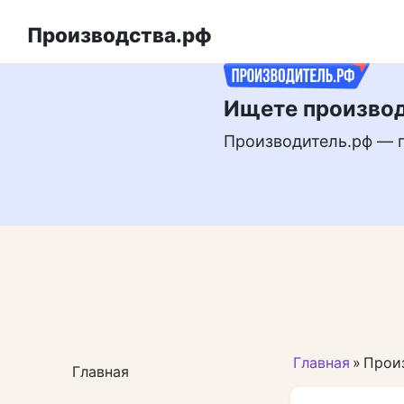
Перейти
РЕКЛАМА
к
Производства.рф
контенту
Ищете производ
Производитель.рф — 
Главная
»
Произ
Главная