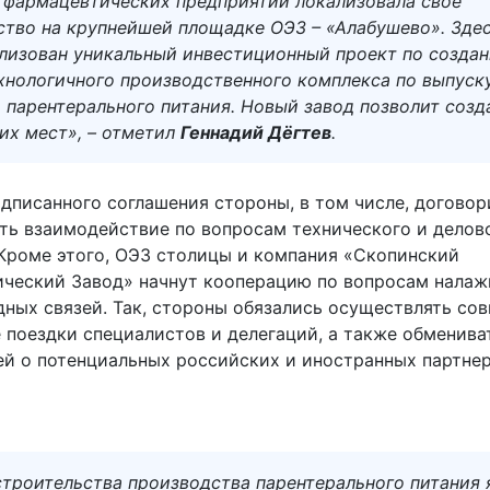
 фармацевтических предприятий локализовала свое
ство на крупнейшей площадке ОЭЗ – «Алабушево». Зде
ализован уникальный инвестиционный проект по созда
хнологичного производственного комплекса по выпуск
 парентерального питания. Новый завод позволит созд
их мест», – отметил
Геннадий Дёгтев
.
одписанного соглашения стороны, в том числе, догово
ть взаимодействие по вопросам технического и делов
 Кроме этого, ОЭЗ столицы и компания «Скопинский
ческий Завод» начнут кооперацию по вопросам налаж
ных связей. Так, стороны обязались осуществлять со
 поездки специалистов и делегаций, а также обменива
й о потенциальных российских и иностранных партнер
строительства производства парентерального питания 