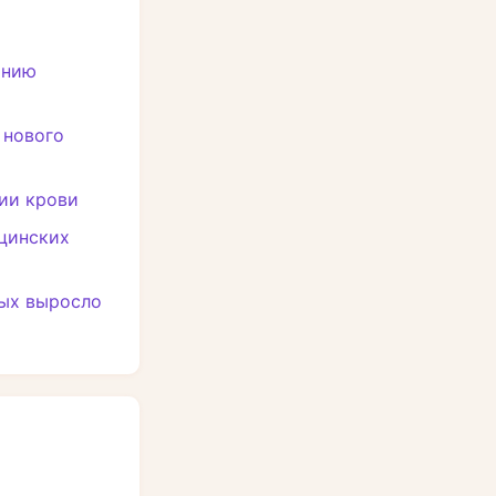
инию
 нового
ии крови
ицинских
ных выросло