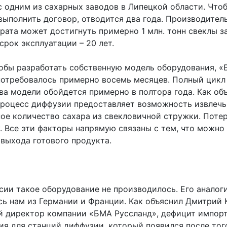
с одним из сахарных заводов в Липецкой области. Что
выполнить договор, отводится два года. Производител
рата может достигнуть примерно 1 млн. тонн свеклы за
рок эксплуатации – 20 лет.
тобы разработать собственную модель оборудования, 
потребовалось примерно восемь месяцев. Полный цикл
ва модели обойдется примерно в полтора года. Как об
процесс диффузии предоставляет возможность извлечь
ое количество сахара из свекловичной стружки. Поте
. Все эти факторы напрямую связаны с тем, что можно
 выхода готового продукта.
сии такое оборудование не производилось. Его аналог
сь нам из Германии и Франции. Как объяснил Дмитрий 
й директор компании «БМА Руссланд», дефицит импор
ия для станций диффузии, который появился после того