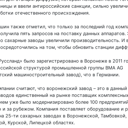
аницы и ввели антироссийские санкции, сильно увеличи
аботки отечественного происхождения.
шин также отметил, что только за последний год ком
олучила пять запросов на поставку данных аппаратов.
что сахарные заводы увеличили производительность. И 
сосредоточились на том, чтобы обновить станции дифф
уссланд» было зарегистрировано в Воронеже в 2011 го
оссийской структурой промышленной группы BMA AG
гский машиностроительный завод), что в Германии.
мпании считают, что воронежский завод – это в данный
аводов единственный на рынке поставщик комплексных
тием уже было модернизировано более 100 предприятий
о и за рубежом. Компания поставляет оборудование и 
на 25-ти сахарных заводах в Воронежской, Тамбовкой,
ой, Курской, Липецкой областях.