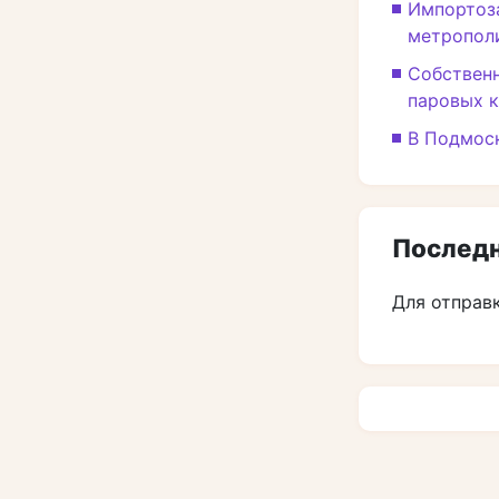
Импортоза
метропол
Собственн
паровых к
В Подмоск
Последн
Для отправ