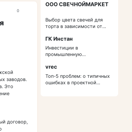
ООО СВЕЧНОЙМАРКЕТ
0
Выбор цвета свечей для
я
торта в зависимости от
события
ГК Инстан
Инвестиции в
промышленную
недвижимость: как
vrec
защититься от роста
жской
расходов на строительство
Топ-5 проблем: о типичных
ых заводов.
ошибках в проектной
а. Это
документации
ение
ый договор,
о