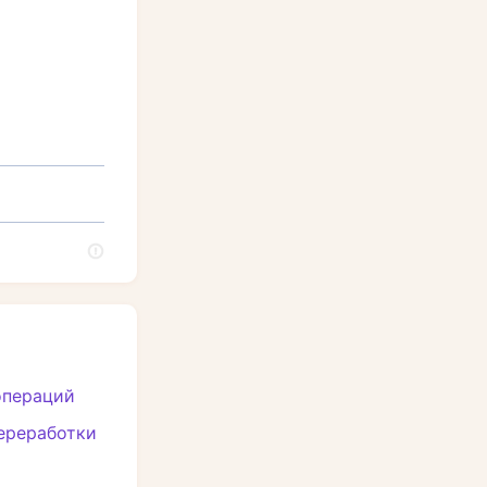
операций
переработки