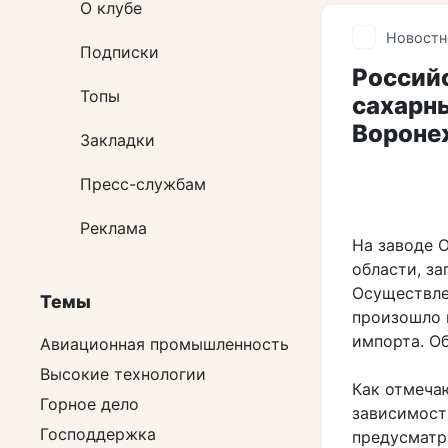
О клубе
Новостн
Подписки
Российс
Топы
сахарны
Вороне
Закладки
Пресс-службам
Реклама
На заводе 
области, з
Осуществле
Темы
произошло 
импорта. О
Авиационная промышленность
Высокие технологии
Как отмеча
Горное дело
зависимост
Господдержка
предусматр