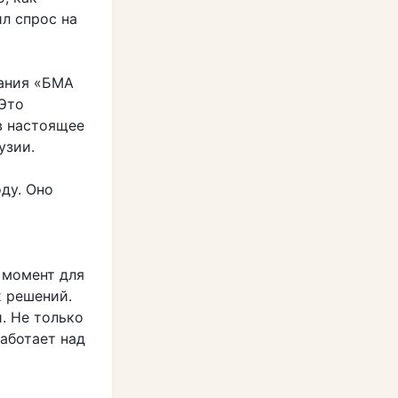
л спрос на
пания «БМА
 Это
в настоящее
узии.
ду. Оно
 момент для
 решений.
. Не только
работает над