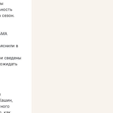
бы
ьность
 сезон.
«БМА
ъяснили в
ри сведены
 ожидать
и
Кашин,
тного
, как