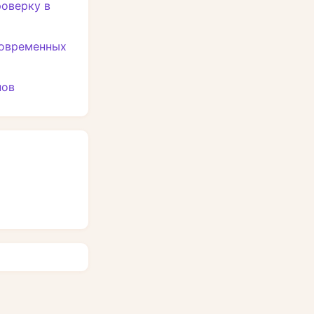
роверку в
современных
нов