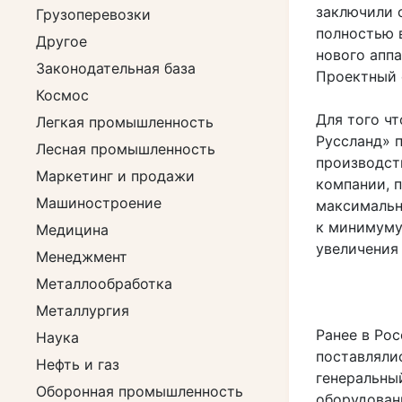
заключили 
Грузоперевозки
полностью 
Другое
нового аппа
Законодательная база
Проектный с
Космос
Для того ч
Легкая промышленность
Руссланд» 
Лесная промышленность
производст
Маркетинг и продажи
компании, 
Машиностроение
максимальн
к минимуму
Медицина
увеличения
Менеджмент
Металлообработка
Металлургия
Ранее в Рос
Наука
поставляли
Нефть и газ
генеральны
Оборонная промышленность
оборудован