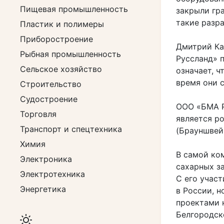
Пищевая промышленность
закрыли гр
такие разр
Пластик и полимеры
Приборостроение
Дмитрий Ка
Рыбная промышленность
Руссланд» п
Сельское хозяйство
означает, 
время они 
Строительство
Судостроение
ООО «БМА Р
Торговля
является р
Транспорт и спецтехника
(Брауншвей
Химия
В самой ко
Электроника
сахарных з
Электротехника
С его учас
Энергетика
в России, н
проектами 
Белгородск