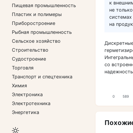
к внешни
Пищевая промышленность
не только
Пластик и полимеры
системах 
Приборостроение
на проду
Рыбная промышленность
Сельское хозяйство
Дискретные
Строительство
герметизир
Интегральн
Судостроение
со встроен
Торговля
надежность
Транспорт и спецтехника
Химия
Электроника
0
589
Электротехника
Энергетика
Похожие