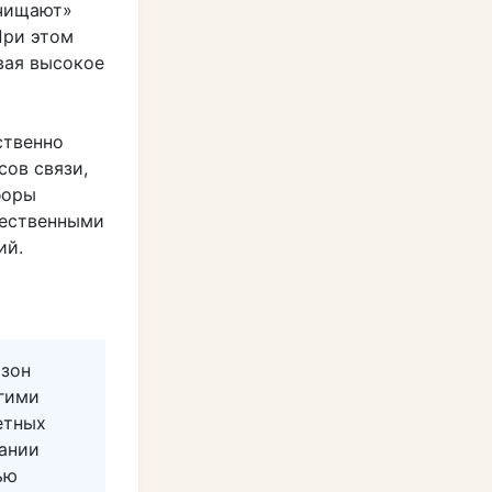
очищают»
При этом
вая высокое
ственно
ов связи,
боры
чественными
ий.
азон
угими
етных
тании
ью