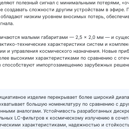
деляют полезный сигнал с минимальными потерями, «
 не создавать сложности другим устройствам в эфире. 
 обладают низким уровнем вносимых потерь, обеспечи
игнала.
личаются малыми габаритами — 2,5 × 2,0 мм — и суще
актико-технические характеристики систем и комплекс
ии и управления космического назначения. Новые при
олее высокими характеристиками по сравнению с оте
и способствуют импортозамещению зарубежных решен
ициативное изделие перекрывает более широкий диап
 охватывает большую номенклатуру по сравнению с др
енными аналогами. Устойчивость разработанных дискр
альных LC-фильтров к космическому излучению в соче
ническими характеристиками, надежностью и стойкост