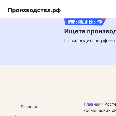
Перейти
РЕКЛАМА
к
Производства.рф
контенту
Ищете производ
Производитель.рф — 
Главная
»
Росте
Главная
космических с