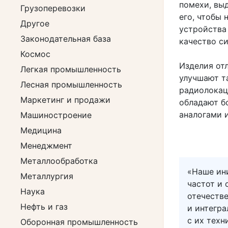
помехи, вы
Грузоперевозки
его, чтобы
Другое
устройства
Законодательная база
качество с
Космос
Изделия от
Легкая промышленность
улучшают т
Лесная промышленность
радиолокац
Маркетинг и продажи
обладают б
аналогами 
Машиностроение
Медицина
Менеджмент
Металлообработка
«Наше ин
Металлургия
частот и
Наука
отечеств
Нефть и газ
и интегр
с их тех
Оборонная промышленность