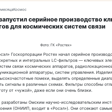
 месяца
Космос
 запустил серийное производство к
ов для космических систем связи
Фото: ГК «Ростех»
осэл» Госкорпорации Ростех начал серийное производ
скретных и интегральных LC-фильтров — ключевых эл
истем связи космических аппаратов, радиолокационно
уникационной аппаратуры, систем управления. Издели
высокочастотные помехи, выделять определенные диап
ть сигналы в различных схемах. Фильтры способны отл
оту от «чужой», даже если они очень близки.
 разработаны Омским научно-исследовательским инс
оения (ОНИИП, входит в «Росэл»). Они отсекают самы