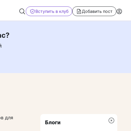
Вступить в клуб
Добавить пост
ас?
й
ов для
Блоги