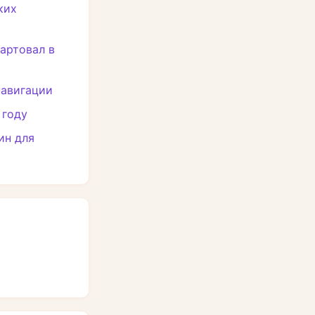
ких
артовал в
навигации
 году
ин для