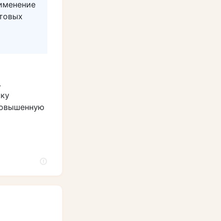
именение
ртовых
.
жку
повышенную