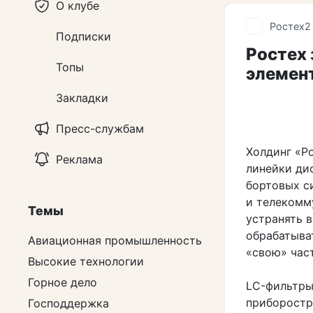
О клубе
Ростех
2
Подписки
Ростех
Топы
элемент
Закладки
Пресс-службам
Холдинг «Р
Реклама
линейки ди
бортовых с
и телекомм
Темы
устранять 
обрабатыва
Авиационная промышленность
«свою» част
Высокие технологии
Горное дело
LC-фильтры
приборостр
Господдержка