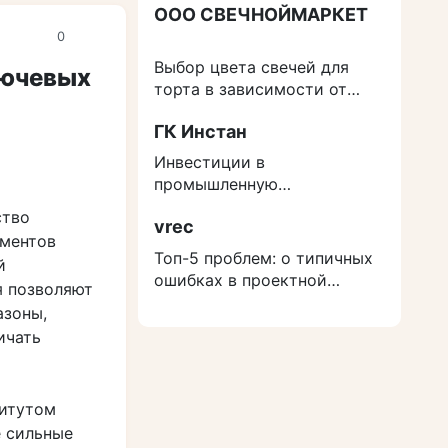
ООО СВЕЧНОЙМАРКЕТ
0
Выбор цвета свечей для
лючевых
торта в зависимости от
события
ГК Инстан
Инвестиции в
промышленную
недвижимость: как
ство
vrec
защититься от роста
ементов
расходов на строительство
Топ-5 проблем: о типичных
й
ошибках в проектной
я позволяют
документации
азоны,
ичать
титутом
е сильные