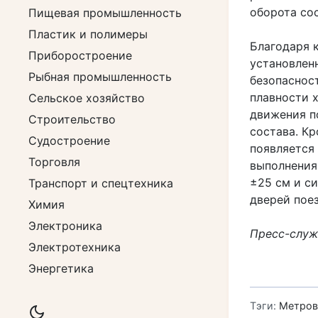
оборота сос
Пищевая промышленность
Пластик и полимеры
Благодаря 
Приборостроение
установленн
Рыбная промышленность
безопаснос
плавности 
Сельское хозяйство
движения п
Строительство
состава. Кр
Судостроение
появляется
Торговля
выполнения
±25 см и с
Транспорт и спецтехника
дверей поез
Химия
Электроника
Пресс-служ
Электротехника
Энергетика
Тэги:
Метров