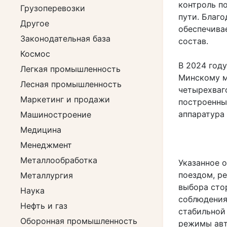
контроль п
Грузоперевозки
пути. Благ
Другое
обеспечива
Законодательная база
состав.
Космос
В 2024 год
Легкая промышленность
Минскому м
Лесная промышленность
четырехваг
Маркетинг и продажи
построенны
аппаратура
Машиностроение
Медицина
Менеджмент
Металлообработка
Указанное 
поездом, р
Металлургия
выбора сто
Наука
соблюдения
Нефть и газ
стабильной
Оборонная промышленность
режимы авт