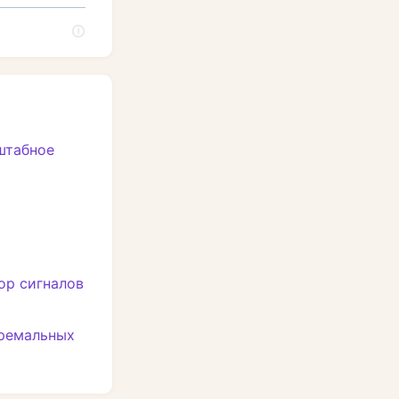
штабное
ор сигналов
тремальных