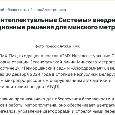
ой обозреватель
2 года
Электроника
нтеллектуальные Системы» внедр
ционные решения для минского мет
фото: пресс-служба ТМХ
ТМХ ТМ», входящая в состав «ТМХ Интеллектуальные С
новые станции Зеленолужской линии Минского метроп
гостинец», «Неморшанский сад» и «Аэродромная»), вве
ию 30 декабря 2024 года в столице Республики Беларус
м микропроцессорным оборудованием автоматики и
ки движения поездов (АТДП).
ование предназначено для обеспечения безопасности и
сти работы метрополитена, оно обеспечивает централ
сигналов, управление светофорами и стрелочными пере