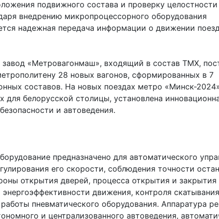
оложения подвижного состава и проверку целостности
одаря внедрению микропроцессорного оборудования
ется надежная передача информации о движении поезд
у завод «Метровагонмаш», входящий в состав ТМХ, пос
етрополитену 28 новых вагонов, сформированных в 7
онных составов. На новых поездах метро «Минск-2024»
х для белорусской столицы, установлена инновационн
 безопасности и автоведения.
оборудование предназначено для автоматического упра
егулирования его скорости, соблюдения точности остан
роны открытия дверей, процесса открытия и закрытия 
 энергоэффективности движения, контроля скатывания
 работы пневматического оборудования. Аппаратура ре
ономного и централизованного автоведения, автомати