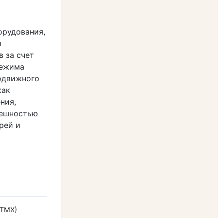
орудования,
я
 за счет
режима
подвижного
как
ния,
решностью
рей и
(ТМХ)