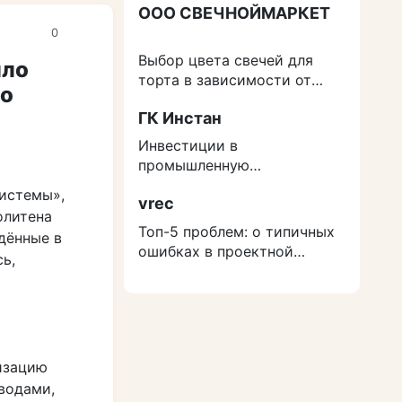
ООО СВЕЧНОЙМАРКЕТ
0
Выбор цвета свечей для
ило
торта в зависимости от
ро
события
ГК Инстан
Инвестиции в
промышленную
недвижимость: как
истемы»,
vrec
защититься от роста
олитена
расходов на строительство
Топ-5 проблем: о типичных
дённые в
ошибках в проектной
ь,
документации
изацию
водами,