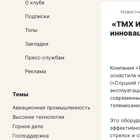
О клубе
Новостн
Подписки
«ТМХ И
Топы
иннова
Закладки
Пресс-службам
Компания «
Реклама
оснастила 
(«Слуцкий 
эксплуатац
Темы
современны
телемехани
Авиационная промышленность
Высокие технологии
Это оборуд
Горное дело
эффективно
стрелок и 
Господдержка