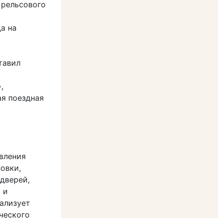
 рельсового
а на
тавил
,
ая поездная
вления
овки,
дверей,
 и
ализует
ческого