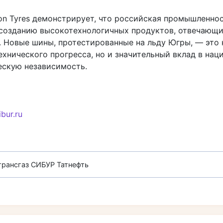
kon Tyres демонстрирует, что российская промышленно
 созданию высокотехнологичных продуктов, отвечающ
. Новые шины, протестированные на льду Югры, — это 
ехнического прогресса, но и значительный вклад в на
ескую независимость.
ibur.ru
трансгаз
СИБУР
Татнефть