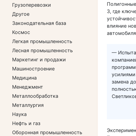
Полигонные
Грузоперевозки
3, где клю
Другое
устойчивост
Законодательная база
влияние но
Космос
автомобиля
Легкая промышленность
Лесная промышленность
— Испытан
Маркетинг и продажи
компание
программ
Машиностроение
усилиями
Медицина
замена до
Менеджмент
полность
Металлообработка
Светлико
Металлургия
Наука
Нефть и газ
Эксперимен
Оборонная промышленность