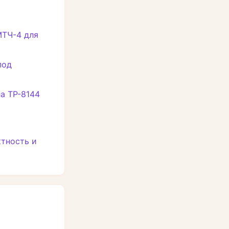
ТЧ-4 для
под
а ТР-8144
ктность и