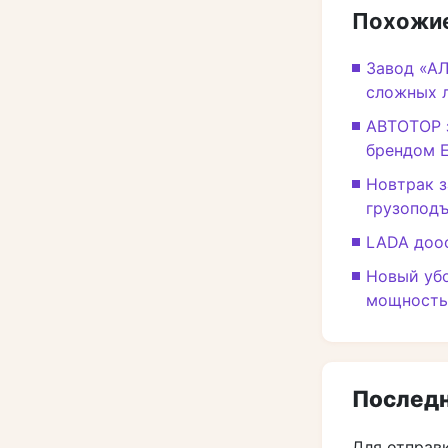
Похожие
Завод «А
сложных 
АВТОТОР 
брендом 
Новтрак з
грузопод
LADA доо
Новый убо
мощность
Последн
Для отправ