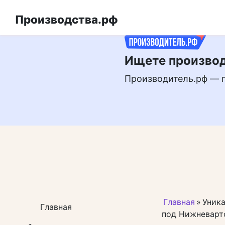
Перейти
РЕКЛАМА
к
Производства.рф
контенту
Ищете производ
Производитель.рф — 
Главная
»
Уника
Главная
под Нижневарт