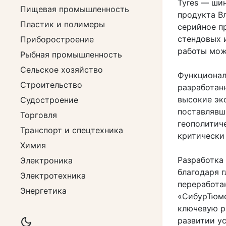
Tyres — ши
Пищевая промышленность
продукта В
Пластик и полимеры
серийное п
стендовых 
Приборостроение
работы мож
Рыбная промышленность
Сельское хозяйство
Функционал
Строительство
разработан
высокие эк
Судостроение
поставлявш
Торговля
геополитич
Транспорт и спецтехника
критически
Химия
Разработка
Электроника
благодаря 
Электротехника
переработан
Энергетика
«СибурТюме
ключевую р
развитии у