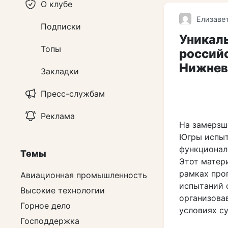
О клубе
Елизаве
Подписки
Уникаль
Топы
российс
Нижнев
Закладки
Пресс-службам
Реклама
На замерзш
Югры испыт
функционал
Темы
Этот матер
рамках про
Авиационная промышленность
испытаний 
Высокие технологии
организова
Горное дело
условиях с
Господдержка