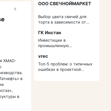
ООО СВЕЧНОЙМАРКЕТ
0
Выбор цвета свечей для
ве
торта в зависимости от
события
ГК Инстан
Инвестиции в
промышленную
недвижимость: как
vrec
защититься от роста
ля ХМАО-
расходов на строительство
Топ-5 проблем: о типичных
о
ошибках в проектной
оизводства.
документации
Татнефть» в
ие
сгаз»,
руктуры в