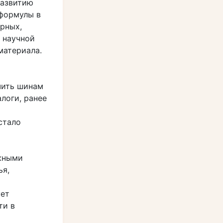
развитию
 формулы в
рных,
 научной
материала.
чить шинам
логи, ранее
стало
жными
ья,
ует
ти в