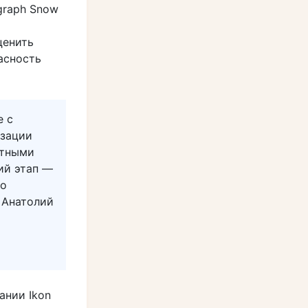
graph Snow
ценить
асность
е с
изации
стными
ий этап —
го
 Анатолий
ании Ikon