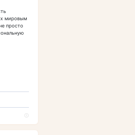
сть
их мировым
не просто
циональную