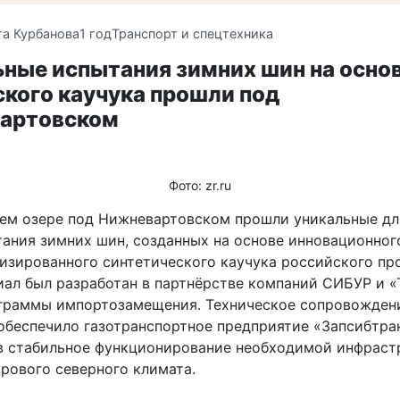
та Курбанова
1 год
Транспорт и спецтехника
ные испытания зимних шин на осно
кого каучука прошли под
артовском
Фото: zr.ru
ем озере под Нижневартовском прошли уникальные д
ания зимних шин, созданных на основе инновационног
изированного синтетического каучука российского пр
иал был разработан в партнёрстве компаний СИБУР и «
граммы импортозамещения. Техническое сопровожден
обеспечило газотранспортное предприятие «Запсибтран
в стабильное функционирование необходимой инфраст
урового северного климата.