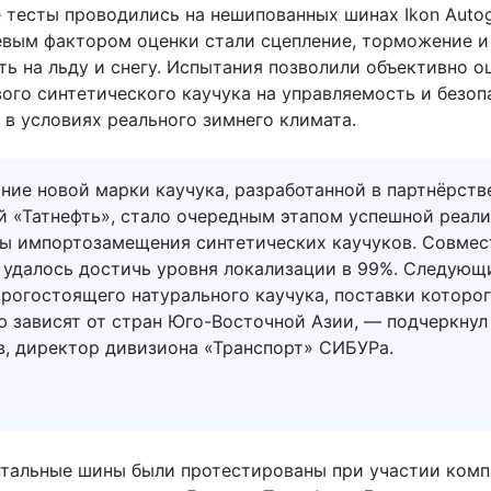
 тесты проводились на нешипованных шинах Ikon Auto
чевым фактором оценки стали сцепление, торможение и
ь на льду и снегу. Испытания позволили объективно о
вого синтетического каучука на управляемость и безоп
 в условиях реального зимнего климата.
ие новой марки каучука, разработанной в партнёрств
й «Татнефть», стало очередным этапом успешной реал
ы импортозамещения синтетических каучуков. Совме
 удалось достичь уровня локализации в 99%. Следующ
рогостоящего натурального каучука, поставки которо
ю зависят от стран Юго-Восточной Азии, — подчеркнул
в, директор дивизиона «Транспорт» СИБУРа.
тальные шины были протестированы при участии комп