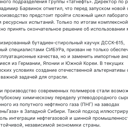
нного подразделения Группы «Татнефть». Директор по 
ладимир Барвинок отметил, что перед запуском новой
роизводство предстоит пройти сложный цикл лаборато
и ресурсных испытаний. Только по итогам комплексной
но принять окончательное решение об использовании 
изированный бутадиен-стирольный каучук ДССК-615,
ный специалистами СИБУРа, призван не только обеспе
сплуатационные качества, но и заменить импортные ана
иеся из Германии, Японии и Южной Кореи. В текущих
еских условиях создание отечественной альтернативы 
 важной задачей для отрасли.
 и производство современных полимеров стали возмо
глубокому химическому переделу углеводородного сыр
ного из попутного нефтяного газа (ПНГ) на заводах
ньГаза» в Западной Сибири. Такой подход иллюстрир
оль интеграции нефтегазовой и шинной промышленнос
стойчивой, независимой экономики страны.