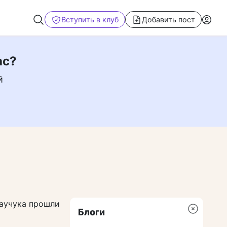
Вступить в клуб
Добавить пост
ас?
й
каучука прошли
Блоги