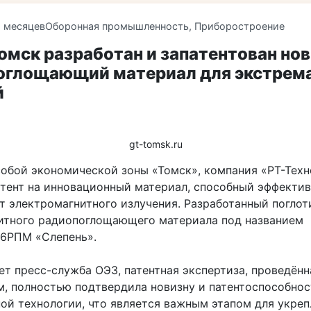
8 месяцев
Оборонная промышленность
,
Приборостроение
омск разработан и запатентован но
оглощающий материал для экстрем
й
gt-tomsk.ru
собой экономической зоны «Томск», компания «РТ-Техн
атент на инновационный материал, способный эффекти
т электромагнитного излучения. Разработанный поглоти
итного радиопоглощающего материала под названием
6РПМ «Слепень».
ет пресс-служба ОЭЗ, патентная экспертиза, проведённ
м, полностью подтвердила новизну и патентоспособнос
ой технологии, что является важным этапом для укреп