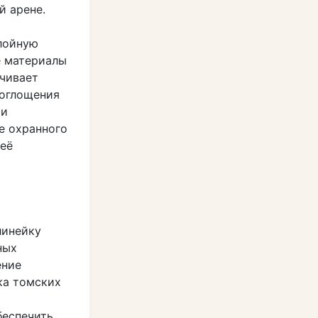
й арене.
лойную
е материалы
ечивает
поглощения
 и
е охранного
 её
линейку
ных
ение
ка томских
беспечить