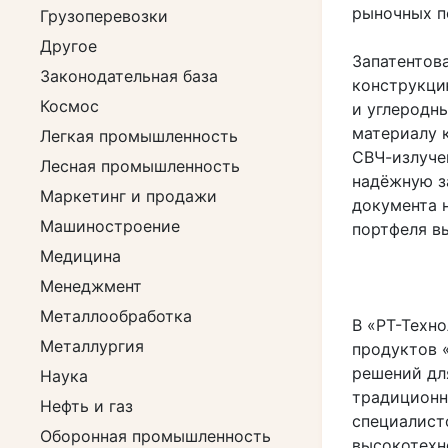
рыночных п
Грузоперевозки
Другое
Запатентов
Законодательная база
конструкци
Космос
и углеродн
материалу 
Легкая промышленность
СВЧ-излуче
Лесная промышленность
надёжную з
Маркетинг и продажи
документа 
Машиностроение
портфеля в
Медицина
Менеджмент
Металлообработка
В «РТ-Техно
Металлургия
продуктов 
решений дл
Наука
традиционн
Нефть и газ
специалист
Оборонная промышленность
высокотехн