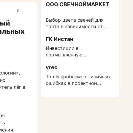
ООО СВЕЧНОЙМАРКЕТ
0
Выбор цвета свечей для
вый
торта в зависимости от
альных
события
ГК Инстан
Инвестиции в
промышленную
недвижимость: как
vrec
защититься от роста
ологии»,
расходов на строительство
Топ-5 проблем: о типичных
вно
ошибках в проектной
тель лёг в
документации
ая
ть
ления