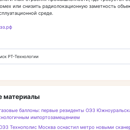
помех или снизить радиолокационную заметность объе
сплуатационной среде.
эз.рф
мск
РТ-Технологии
 материалы
газовые баллоны: первые резиденты ОЭЗ Южноуральск
хнологичным импортозамещением
 ОЭЗ Технополис Москва оснастил метро новыми скане