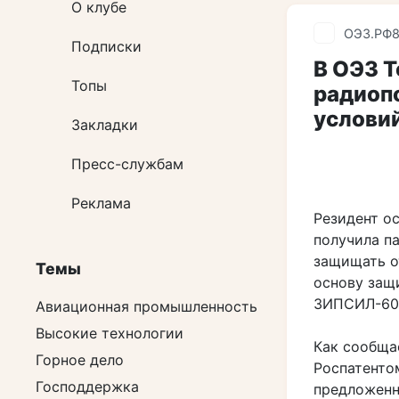
О клубе
ОЭЗ.РФ
Подписки
В ОЭЗ Т
Топы
радиоп
услови
Закладки
Пресс-службам
Реклама
Резидент о
получила п
защищать о
Темы
основу защ
ЗИПСИЛ-60
Авиационная промышленность
Высокие технологии
Как сообща
Горное дело
Роспатенто
Господдержка
предложенн