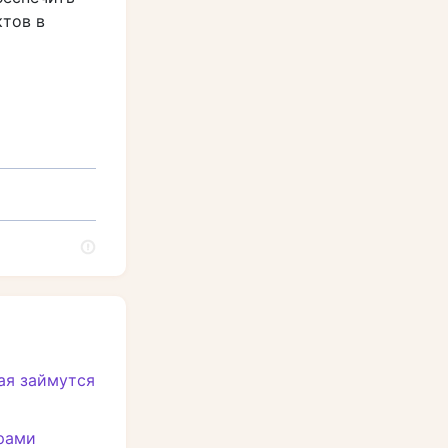
ктов в
ая займутся
рами