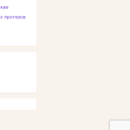
скве
х протезов