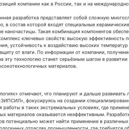
озиций компании как в России, так и на международно
анная разработка представляет собой сложную многос
ю, в состав которой входят специальные керамически
ые наночастицы. Такая комбинация компонентов обесп
комплекс ключевых свойств: высокую эффективность 
ния, устойчивость к воздействию высоких температур
ащиту от влаги. По информации от компании, получени
на эту технологию станет серьёзным шагом в развитии
ысокотехнологичных материалов.
логиях» отмечают, что планируют и дальше развивать 
«ЗИПСИЛ», фокусируясь на создании специализирован
я работы в таких экстремальных условиях, где примен
ых материалов оказывается неэффективным. Разработ
ов потенциально может найти применение в различных
ологичных отраслях промышленности, где требуется о