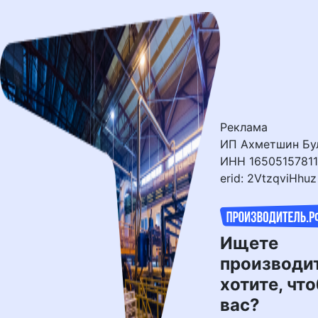
Перейти
к
контенту
Реклама
ИП Ахметшин Бул
ИНН 16505157811
erid: 2VtzqviHhuz
Ищете
производи
хотите, чт
вас?