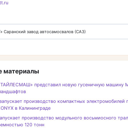
tt.ru
Т»
Саранский завод автосамосвалов (САЗ)
 материалы
ЛТАЙЛЕСМАШ» представил новую гусеничную машину М
ландшафтов
запускает производство компактных электромобилей 
EONYX в Калининграде
апускает производство модульного восьмиосного трал
ъемностью 120 тонн