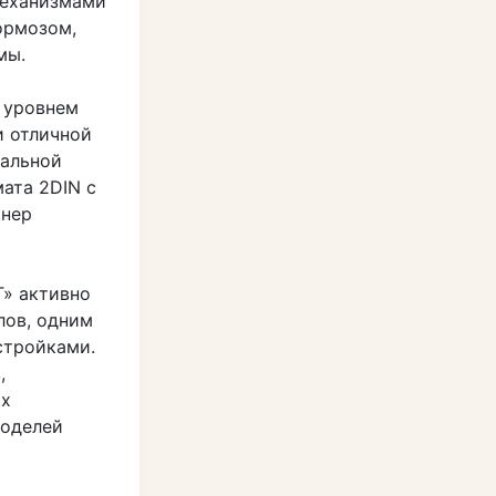
механизмами
ормозом,
мы.
 уровнем
и отличной
пальной
ата 2DIN с
онер
Т» активно
лов, одним
стройками.
,
ых
моделей