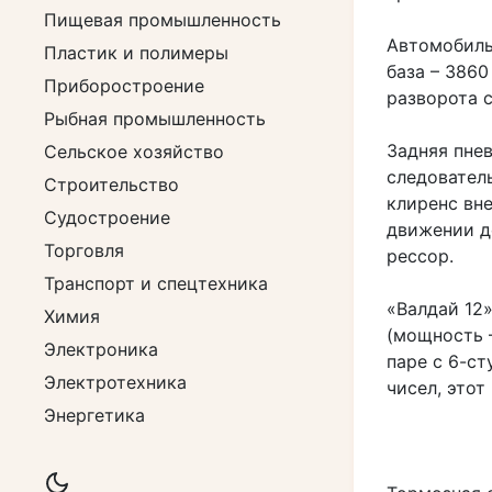
Пищевая промышленность
Автомобиль
Пластик и полимеры
база – 386
Приборостроение
разворота с
Рыбная промышленность
Задняя пне
Сельское хозяйство
следовател
Строительство
клиренс вне
Судостроение
движении д
Торговля
рессор.
Транспорт и спецтехника
«Валдай 12
Химия
(мощность –
Электроника
паре с 6-с
Электротехника
чисел, это
Энергетика