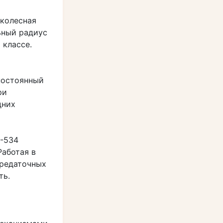
(колесная
ьный радиус
 классе.
 постоянный
ри
дних
З-534
Работая в
ередаточных
ть.