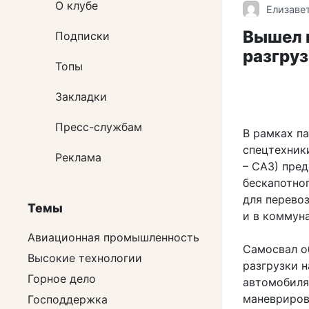
О клубе
Елизаве
Вышел 
Подписки
разгруз
Топы
Закладки
Пресс-службам
В рамках п
спецтехник
Реклама
– САЗ) пре
бескапотно
для перево
Темы
и в коммун
Авиационная промышленность
Самосвал о
Высокие технологии
разгрузки 
Горное дело
автомобиля
маневриров
Господдержка