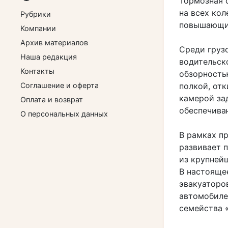
Тормозная 
на всех ко
Рубрики
повышающим
Компании
Архив материалов
Среди груз
Наша редакция
водительск
Контакты
обзорность
Соглашение и оферта
полкой, от
камерой за
Оплата и возврат
обеспечива
О персональных данных
В рамках п
развивает 
из крупней
В настояще
эвакуаторо
автомобиле
семейства 