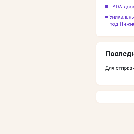
LADA доо
Уникальны
под Нижн
Последн
Для отправ