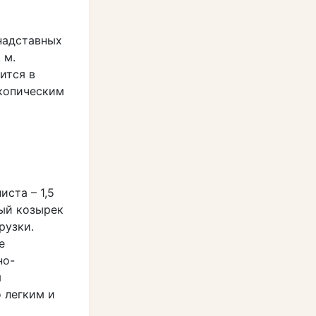
 надставных
 м.
ится в
копическим
ста – 1,5
ный козырек
рузки.
е
но-
я
 легким и