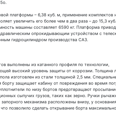
5о.
овой платформы – 6,38 куб. м, применение комплектов
оляет увеличить его более чем в два раза – до 15,3 куб.
мность машины составляет 6590 кг. Платформа привод
идравлическим опрокидывающим устройством с телес
нным гидроцилиндром производства САЗ.
тов выполнены из катанного профиля по технологии,
ющей высокий уровень защиты от коррозии. Толщина ли
 пола изготовлен из стали толщиной 2,5 мм. Специаль
м борту защищает кабину от повреждения во время пог
уплотнители по низу бортов предотвращают просыпани
ионных сыпучих грузов, таких как зерно. Ручки рычаж
 запорного механизма расположены внизу, у основани
 что позволило сделать открывание борта максимально