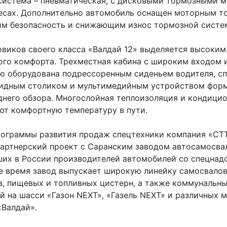
система – пневматическая, с дисковыми тормозными 
лесах. Дополнительно автомобиль оснащен моторным т
 безопасность и снижающим износ тормозной систе
овиков своего класса «Валдай 12» выделяется высоким
ого комфорта. Трехместная кабина с широким входом 
ю оборудована подрессоренным сиденьем водителя, с
кидным столиком и мультимедийным устройством форм
днего обзора. Многослойная теплоизоляция и кондици
ют комфортную температуру в пути.
рограммы развития продаж спецтехники компания «СТ
партнерский проект с Саранским заводом автосамосва
ших в России производителей автомобилей со спецнад
е время завод выпускает широкую линейку самосвалов
в, пищевых и топливных цистерн, а также коммунальн
й на шасси «Газон NEXT», «Газель NEXT» и различных 
«Валдай».