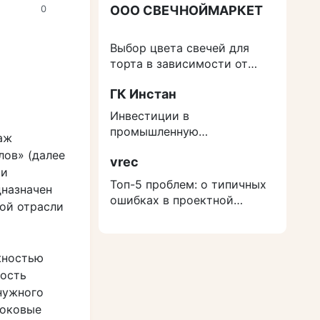
ООО СВЕЧНОЙМАРКЕТ
0
Выбор цвета свечей для
торта в зависимости от
события
ГК Инстан
Инвестиции в
промышленную
аж
недвижимость: как
лов» (далее
vrec
защититься от роста
си
расходов на строительство
Топ-5 проблем: о типичных
дназначен
ошибках в проектной
ной отрасли
документации
жностью
ность
нужного
боковые