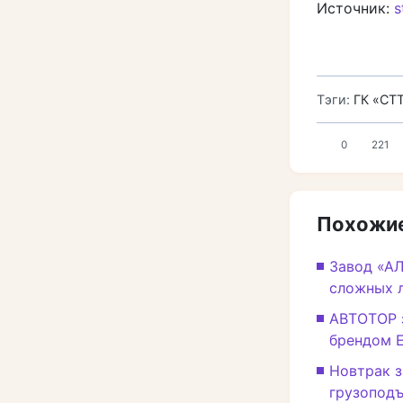
Источник:
s
Тэги:
ГК «СТ
0
221
Похожие
Завод «А
сложных 
АВТОТОР 
брендом 
Новтрак з
грузопод