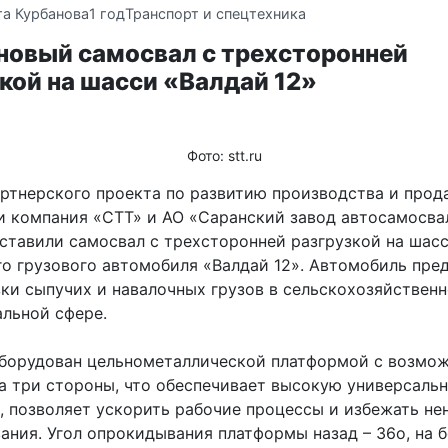
та Курбанова
1 год
Транспорт и спецтехника
новый самосвал с трехсторонней
кой на шасси «Валдай 12»
Фото: stt.ru
артнерского проекта по развитию производства и прод
и компания «СТТ» и АО «Саранский завод автосамосва
дставили самосвал с трехсторонней разгрузкой на шас
го грузового автомобиля «Валдай 12». Автомобиль пре
зки сыпучих и навалочных грузов в сельскохозяйствен
альной сфере.
борудован цельнометаллической платформой с возмо
на три стороны, что обеспечивает высокую универсаль
, позволяет ускорить рабочие процессы и избежать не
ания. Угол опрокидывания платформы назад – 36о, на 