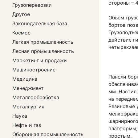
стороны – 4
Грузоперевозки
Другое
Объем груз
Законодательная база
бортов позв
Грузоподъе
Космос
действие г
Легкая промышленность
четырехзве
Лесная промышленность
Маркетинг и продажи
Машиностроение
Панели бор
Медицина
обеспечива
Менеджмент
мм. Настил
Металлообработка
на передне
Резиновые 
Металлургия
мелкофракц
Наука
шарнирного
Нефть и газ
платформы,
Оборонная промышленность
простым.