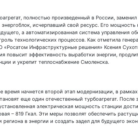
оагрегат, полностью произведенный в России, заменил
 энергоблок, исчерпавший свой ресурс. Его мощность 
дущего, а автоматизированная система управления об
троль технологических процессов. Как отметила генер
О «Росатом Инфраструктурные решения» Ксения Сухот
ия повысит эффективность выработки энергии, продли
нции и укрепит теплоснабжение Смоленска.
е время начнется второй этап модернизации, в рамках
становят еще один отечественный турбоагрегат. После
 установленная электрическая мощность станции дости
овая – 819 Гкал. Эти меры позволят обеспечить растущ
и региона в энергии и создать задел для будущего эко