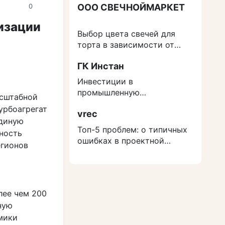
ООО СВЕЧНОЙМАРКЕТ
0
изации
Выбор цвета свечей для
торта в зависимости от
события
ГК Инстан
Инвестиции в
промышленную
асштабной
недвижимость: как
урбоагрегат
vrec
защититься от роста
Единую
расходов на строительство
Топ-5 проблем: о типичных
ность
ошибках в проектной
егионов
документации
лее чем 200
ную
мики