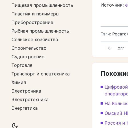
Источник:
e
Пищевая промышленность
Пластик и полимеры
Приборостроение
Рыбная промышленность
Тэги:
Росато
Сельское хозяйство
Строительство
0
277
Судостроение
Торговля
Похожие
Транспорт и спецтехника
Химия
Цифровой
Электроника
оператор
Электротехника
На Кольск
Энергетика
Омский Н
Россия и 