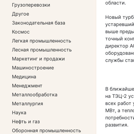
области.
Грузоперевозки
Другое
Новый турб
Законодательная база
устаревший
выше преды
Космос
точный кон
Легкая промышленность
директор А
Лесная промышленность
оборудован
Маркетинг и продажи
службы ста
Машиностроение
Медицина
Менеджмент
В ближайше
Металлообработка
на ТЭЦ-2 у
всех работ
Металлургия
МВт, а тепл
Наука
потребност
Нефть и газ
развития.
Оборонная промышленность