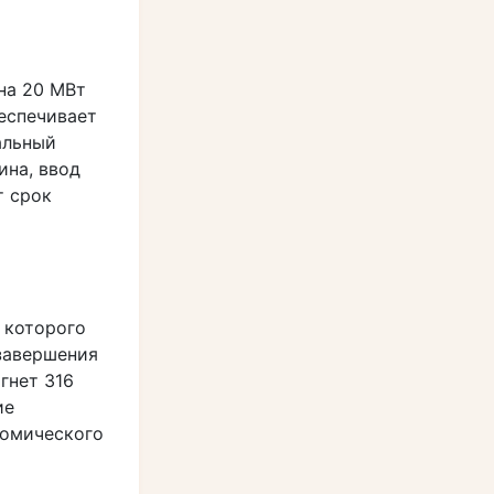
на 20 МВт
еспечивает
альный
ина, ввод
т срок
 которого
 завершения
гнет 316
ие
номического