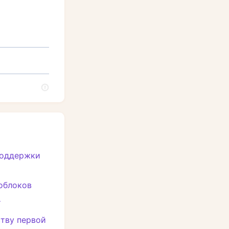
поддержки
облоков
т
ству первой