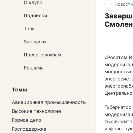
О клубе
Новостн
Заверш
Подписки
Смолен
Топы
Закладки
Пресс-службам
«Росатом И
модернизац
Реклама
мощностью 
энергосист
энергоснаб
Темы
Центрально
Авиационная промышленность
Губернатор
Высокие технологии
модернизац
Горное дело
тысяч жите
инфраструк
Господдержка