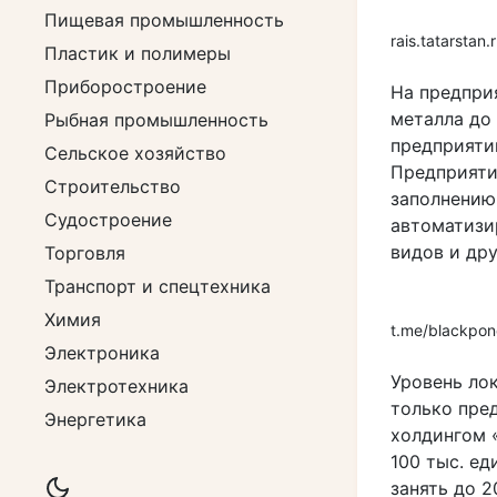
Пищевая промышленность
rais.tatarstan.
Пластик и полимеры
Приборостроение
На предпри
металла до
Рыбная промышленность
предприяти
Сельское хозяйство
Предприяти
Строительство
заполнению
Судостроение
автоматизи
видов и дру
Торговля
Транспорт и спецтехника
Химия
t.me/blackpo
Электроника
Уровень ло
Электротехника
только пре
Энергетика
холдингом 
100 тыс. ед
занять до 