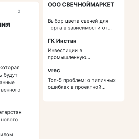
ООО СВЕЧНОЙМАРКЕТ
0
Выбор цвета свечей для
ния
торта в зависимости от
события
ГК Инстан
Инвестиции в
промышленную
недвижимость: как
 которая
vrec
защититься от роста
ь будут
расходов на строительство
Топ-5 проблем: о типичных
Данные
ошибках в проектной
твенного
документации
атарстан
 нового
аилом