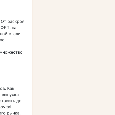
 От раскроя
 ФРП, на
ной стали.
по
 множество
ов. Как
м выпуска
ставить до
ovital
ого рынка.