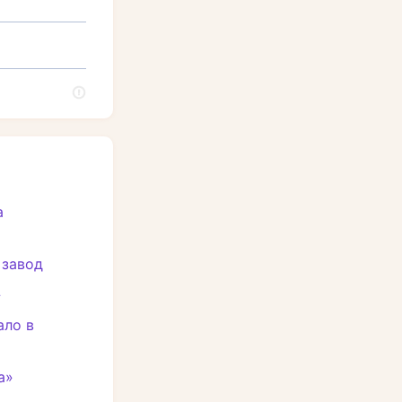
а
 завод
»
ало в
а»