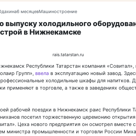
Юдахина
6 месяцев
Машиностроение
по выпуску холодильного оборудова
 строй в Нижнекамске
rais.tatarstan.ru
ижнекамск Республики Татарстан компания «Совитал»,
Полаир Групп»,
ввела
в эксплуатацию новый завод. Здес
профессиональные холодильные шкафы для напитков. 
ки применяют в торговле, а также в заведениях общес
воей рабочей поездки в Нижнекамск раис Республики Т
ниханов посетил торжественную церемонию открытия
витал». Цеха нового предприятия он осмотрел вместе с
ем министра промышленности и торговли России Мих