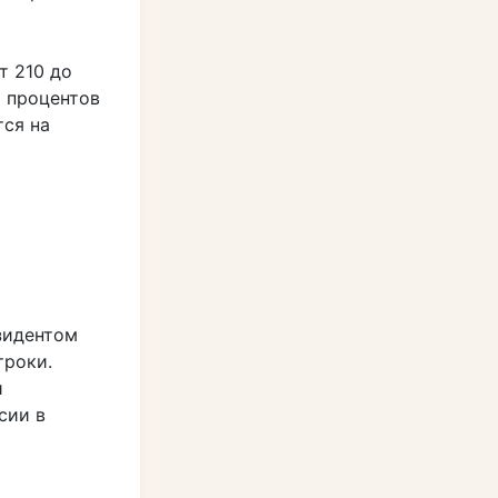
т 210 до
0 процентов
тся на
зидентом
троки.
и
сии в