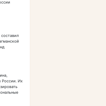
оссии
 составил
лагманской
онд
ина,
 России. Их
изировать
иональные