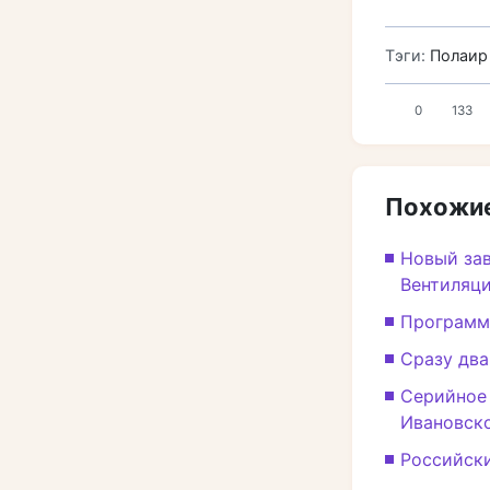
Тэги:
Полаир 
0
133
Похожие
Новый зав
Вентиляци
Программ
Сразу два
Серийное
Ивановск
Российск