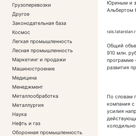
Юриным и з
Грузоперевозки
Альбертом 
Другое
Законодательная база
rais.tatarstan.
Космос
Легкая промышленность
Общий объе
Лесная промышленность
910 млн. ру
Маркетинг и продажи
программе 
развития п
Машиностроение
Медицина
Менеджмент
Металлообработка
По словам 
компания с
Металлургия
усилия напр
Наука
действующи
Нефть и газ
холодильно
Оборонная промышленность