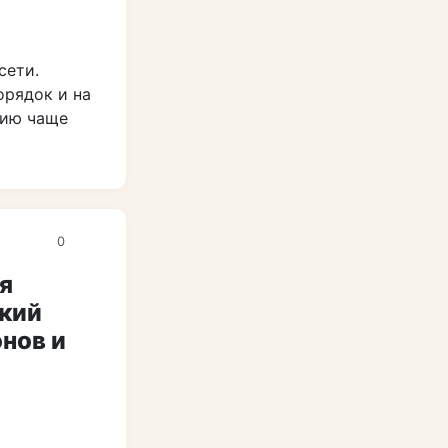
сети.
орядок и на
нию чаще
0
я
кий
нов и