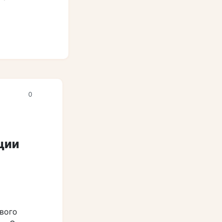
0
ции
вого