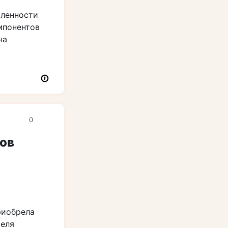
ленности
мпонентов
на
0
тов
риобрела
теля