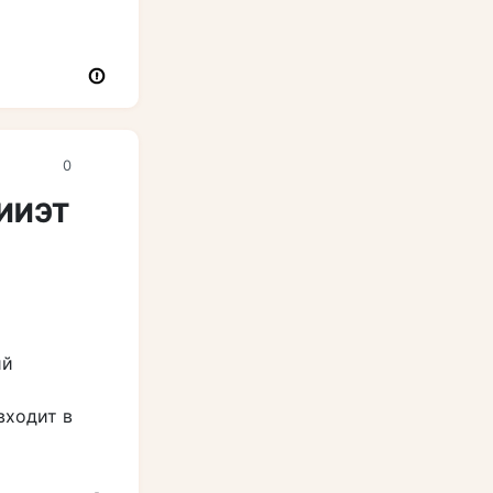
0
НИИЭТ
ий
входит в