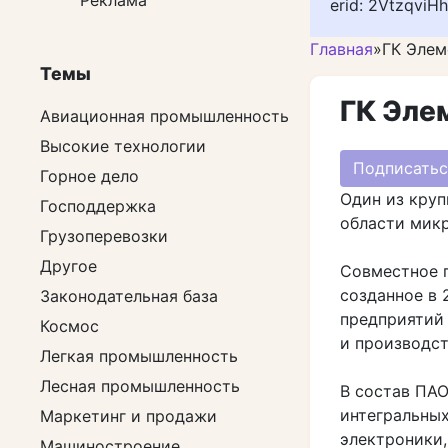
Реклама
erid: 2VtzqviH
Главная
»
ГК Элем
Темы
ГК Эле
Авиационная промышленность
Высокие технологии
Подписатьс
Горное дело
Один из круп
Господдержка
области микр
Грузоперевозки
Другое
Совместное 
созданное в 
Законодательная база
предприятий 
Космос
и производст
Легкая промышленность
Лесная промышленность
В состав ПАО
интегральны
Маркетинг и продажи
электроники,
Машиностроение