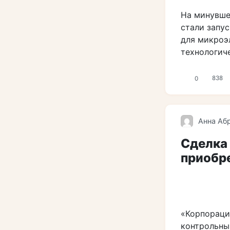
На минувше
стали запу
для микроэл
технологич
0
838
Анна Аб
Сделка 
приобре
«Корпораци
контрольны