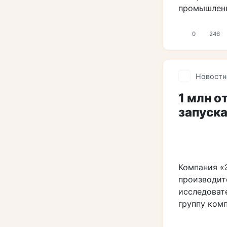
промышленн
0
246
Новостн
1 млн о
запуск
Компания «
производит
исследоват
группу ком