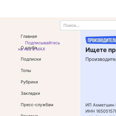
Главная
Подписывайтесь
О клубе
Ищете пр
на нас в MAX
Подписки
Производите
Топы
Рубрики
Закладки
Пресс-службам
ИП Ахметшин 
ИНН 165051578