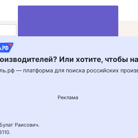
оизводителей? Или хотите, чтобы н
Вступить в клуб
ль.рф — платформа для поиска российских произ
Реклама
Булат Раисович.
110.