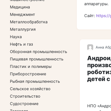
аппаратуры.
Медицина
Менеджмент
Сайт:
https:/
Металлообработка
Металлургия
Наука
Нефть и газ
Анна Аб
Оборонная промышленность
Андрои
Пищевая промышленность
произво
Пластик и полимеры
роботи
Приборостроение
детей 
Рыбная промышленность
Сельское хозяйство
Строительство
Судостроение
НПО «Андро