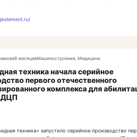
/gkelement.ru/
рамова
8 месяцев
Машиностроение
,
Медицина
дная техника начала серийное
дство первого отечественного
зированного комплекса для абилита
с ДЦП
идная техника» запустило серийное производство пер