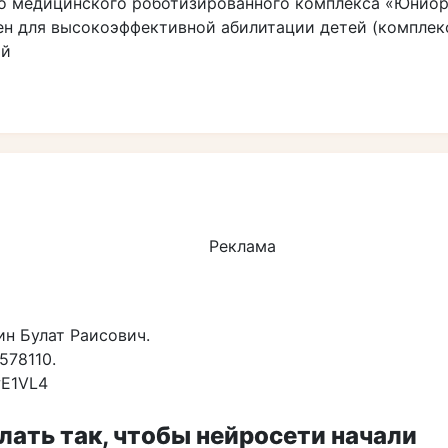
о медицинского роботизированного комплекса «Юниор
ен для высокоэффективной абилитации детей (комплек
ий
Реклама
н Булат Раисович.
578110.
wE1VL4
лать так, чтобы нейросети начали