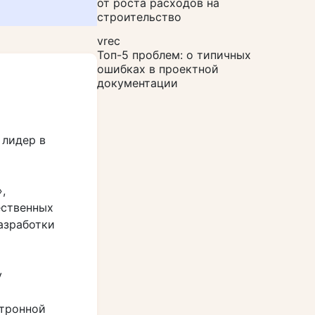
от роста расходов на
строительство
vrec
Топ-5 проблем: о типичных
ошибках в проектной
документации
 лидер в
,
ественных
азработки
у
ктронной