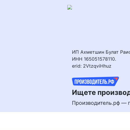
Перейти
к
контенту
ИП Ахметшин Булат Раи
ИНН 165051578110.
erid: 2VtzqviHhuz
Ищете производ
Производитель.рф — 