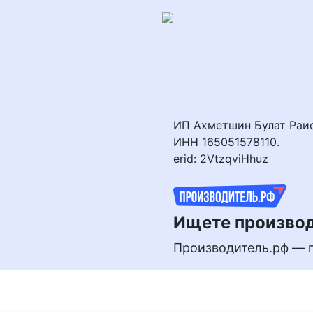
Перейти
к
контенту
ИП Ахметшин Булат Раи
ИНН 165051578110.
erid: 2VtzqviHhuz
Ищете производ
Производитель.рф — 