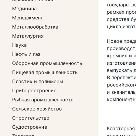
государств
Медицина
рамках про
Менеджмент
средства б
цикла изгот
Металлообработка
Металлургия
Новое пред
Наука
производст
Нефть и газ
кремния и 
изготовлен
Оборонная промышленность
выпускать д
Пищевая промышленность
В перспект
Пластик и полимеры
российског
Приборостроение
и значител
компонентн
Рыбная промышленность
Сельское хозяйство
Строительство
Судостроение
Кластерная
кредитных 