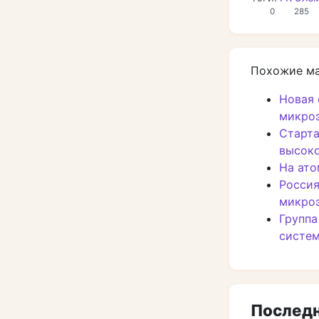
0
285
Похожие м
Новая 
микроэ
Старта
высоко
На ато
Россия
микро
Группа
систем
Последн