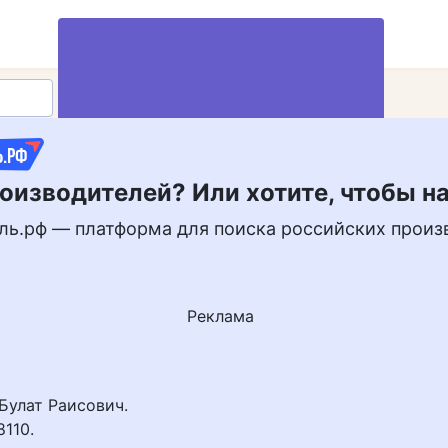
оизводителей? Или хотите, чтобы н
Вступить в клуб
ль.рф — платформа для поиска российских произ
Реклама
Булат Раисович.
110.