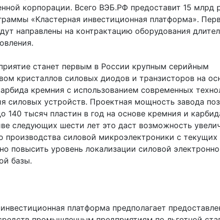
енной корпорации. Всего ВЭБ.РФ предоставит 15 млрд 
граммы «Кластерная инвестиционная платформа». Пер
удут направлены на контрактацию оборудования длите
овления.
приятие станет первым в России крупным серийным
вом кристаллов силовых диодов и транзисторов на ос
карбида кремния с использованием современных техно
ия силовых устройств. Проектная мощность завода по
о 140 тысяч пластин в год на основе кремния и карбид
иве следующих шести лет это даст возможность увели
о производства силовой микроэлектроники с текущих
ьно повысить уровень локализации силовой электронн
ой базы.
 инвестиционная платформа предполагает предоставле
средств промышленным предприятиям по льготной ста