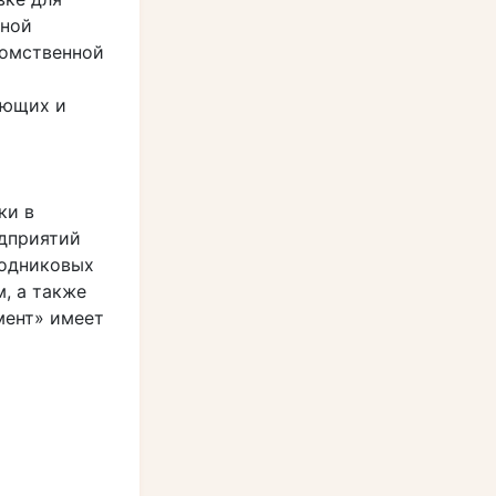
тной
домственной
ующих и
ки в
едприятий
водниковых
, а также
мент» имеет