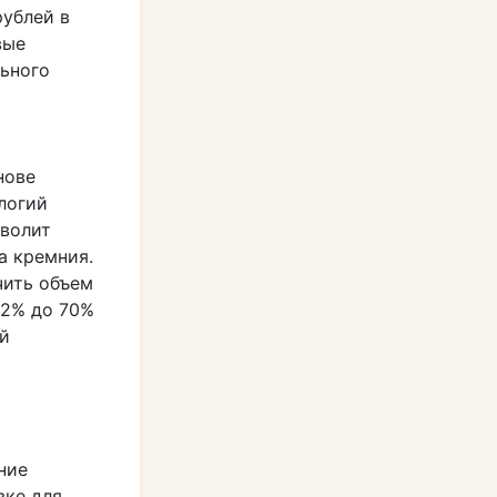
рублей в
вые
льного
нове
логий
зволит
а кремния.
чить объем
 2% до 70%
ой
ние
вке для