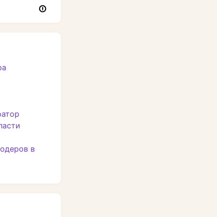
ра
ратор
ласти
одеров в