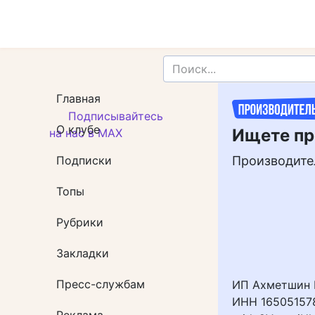
Главная
Подписывайтесь
О клубе
Ищете пр
на нас в MAX
Подписки
Производите
Топы
Рубрики
Закладки
Пресс-службам
ИП Ахметшин 
ИНН 165051578