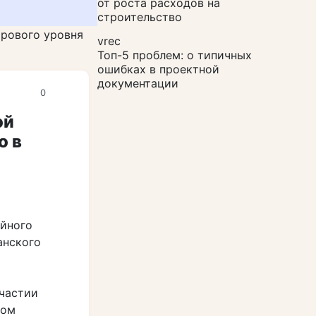
от роста расходов на
строительство
рового уровня
vrec
Топ-5 проблем: о типичных
ошибках в проектной
документации
0
ой
о в
ийного
анского
участии
том