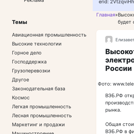
Реклама
erid: 2VtzqviH
Главная
»
Высок
Темы
будет 
Авиационная промышленность
Елизаве
Высокие технологии
Высоко
Горное дело
электро
Господдержка
России
Грузоперевозки
Другое
Фото: www.tele
Законодательная база
ВЭБ.РФ отк
Космос
производст
Легкая промышленность
рынка.
Лесная промышленность
Общая стои
Маркетинг и продажи
ВЭБ.РФ в ф
Машиностроение