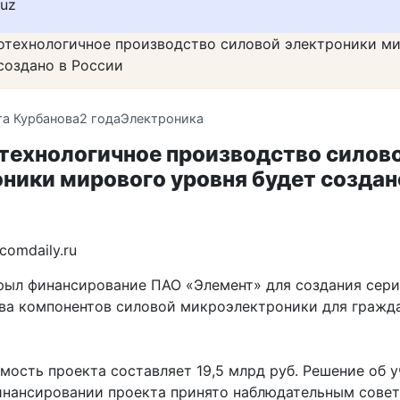
huz
отехнологичное производство силовой электроники ми
создано в России
та Курбанова
2 года
Электроника
технологичное производство силов
ники мирового уровня будет создан
comdaily.ru
рыл финансирование ПАО «Элемент» для создания сер
ва компонентов силовой микроэлектроники для гражд
мость проекта составляет 19,5 млрд руб. Решение об 
инансировании проекта принято наблюдательным сове