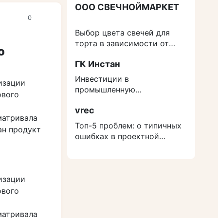
ООО СВЕЧНОЙМАРКЕТ
0
Выбор цвета свечей для
-
торта в зависимости от
о
события
ГК Инстан
Инвестиции в
изации
промышленную
ового
недвижимость: как
vrec
защититься от роста
матривала
расходов на строительство
Топ-5 проблем: о типичных
ан продукт
ошибках в проектной
документации
изации
ового
матривала