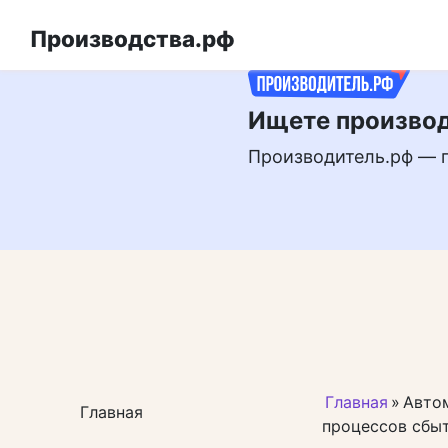
Перейти
РЕКЛАМА
к
Производства.рф
контенту
Ищете производ
Производитель.рф — 
Главная
»
Авто
Главная
процессов сбы