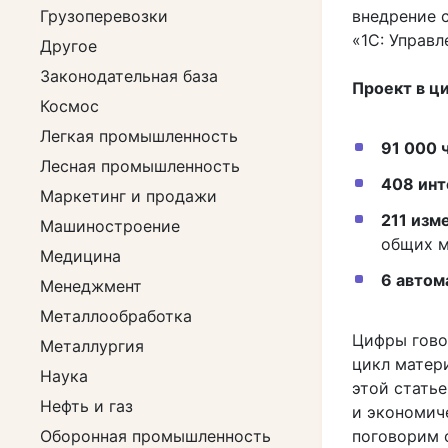
Грузоперевозки
внедрение 
«1С: Управл
Другое
Законодательная база
Проект в ц
Космос
Легкая промышленность
91 000 
Лесная промышленность
408 инт
Маркетинг и продажи
211 изм
Машиностроение
общих м
Медицина
6 автом
Менеджмент
Металлообработка
Цифры гово
Металлургия
цикл матер
Наука
этой статье
Нефть и газ
и экономич
Оборонная промышленность
поговорим 