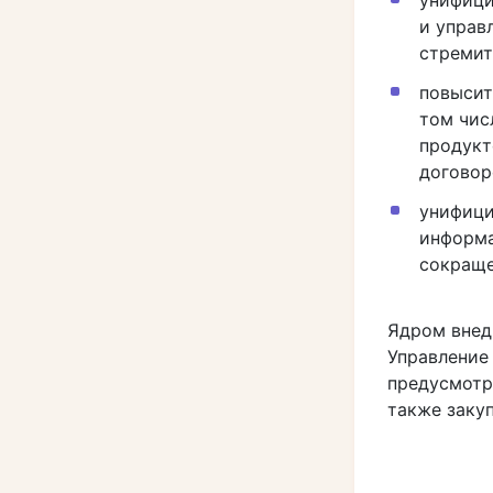
унифици
и управ
стремит
повысит
том чис
продукт
договор
унифици
информа
сокраще
Ядром внед
Управление
предусмотр
также заку