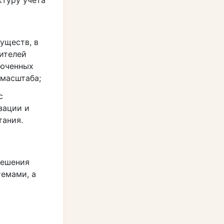
ктуру учета
уществ, в
ителей
люченных
 масштаба;
с
зации и
тания.
:
решения
емами, а