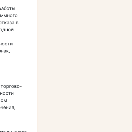
работы
аммного
отказа в
 одной
ности
нак,
 торгово-
ьности
вом
чения,