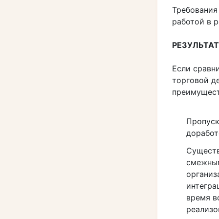
Требования
работой в р
РЕЗУЛЬТАТ
Если сравн
торговой д
преимущест
Пропуск
доработ
Существ
смежным
организ
интегра
время в
реализо