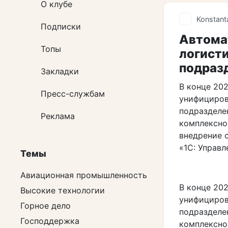
О клубе
Konstant
Подписки
Автома
Топы
логист
подраз
Закладки
В конце 20
Пресс-службам
унифициров
подразделе
Реклама
комплексно
внедрение 
«1С: Управл
Темы
Авиационная промышленность
В конце 20
Высокие технологии
унифициров
Горное дело
подразделе
Господдержка
комплексно