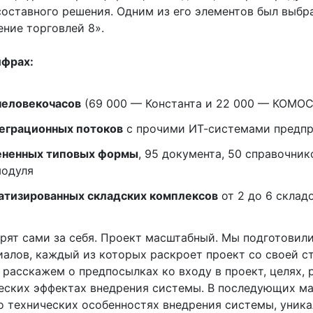
составного решения. Одним из его элементов был выбр
ение торговлей 8».
ифрах:
человекочасов
(69 000 — Константа и 22 000 — КОМО
еграционных потоков
с прочими ИТ-системами предпр
ененных типовых формы
, 95 документа, 50 справочник
одуля
атизированных складских комплексов
от 2 до 6 склад
рят сами за себя. Проект масштабный. Мы подготовили
иалов, каждый из которых раскроет проект со своей с
 расскажем о предпосылках ко входу в проект, целях, 
еских эффектах внедрения системы. В последующих м
о технических особенностях внедрения системы, уник