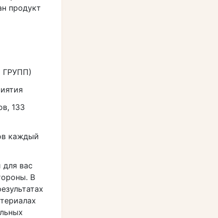
ан продукт
С ГРУПП)
иятия
ов, 133
ов каждый
 для вас
тороны. В
результатах
атериалах
альных