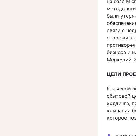
на базе Mic
методологи
были утеря
обеспечения
связи с не
стороны эт
противореч
бизнеса и 
Меркурий, З
ЦЕЛИ ПРО
Ключевой б
сбытовой ц
холдинга, 
компании б
которое поз