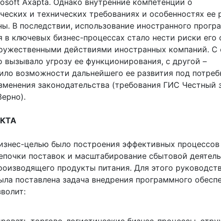
rosoft Axapta. Однако внутренние компетенции о
ческих и технических требованиях и особенностях ее 
ны. В последствии, использование иностранного прогр
 в ключевых бизнес-процессах стало нести риски его 
дружественными действиями иностранных компаний. С
о вызывало угрозу ее функционирования, с другой –
ило возможности дальнейшего ее развития под потреб
изменения законодательства (требования ГИС Честный з
ерно).
ЕКТА
изнес-целью было построения эффективных процессов
епочки поставок и масштабирование сбытовой деятел
производящего продукты питания. Для этого руководст
ыла поставлена задача внедрения программного обеспе
волит: