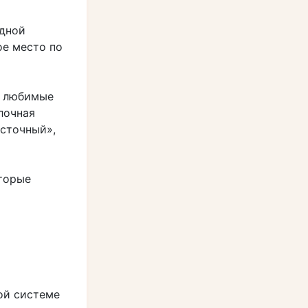
адной
ое место по
, любимые
лочная
осточный»,
оторые
ой системе