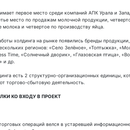
нимает первое место среди компаний АПК Урала и Зап
етье место по продажам молочной продукции, четверт
е молока и четвертое по производству яйца.
работы холдинга на рынке появились бренды продукции
ескольких регионов: «Село Зелёное», «Топтыжка», «Мо
ness Time, «Солнечный дворик», «Глазовская птица», «В
 и др.
динга есть 2 структурно-организационных единицы, к
ют торгово-сбытовую деятельность.
КИ КО ВХОДУ В ПРОЕКТ
 торговых операций велся в устаревшей информационн