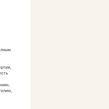
олным
уртии,
ость
ению,
голию,