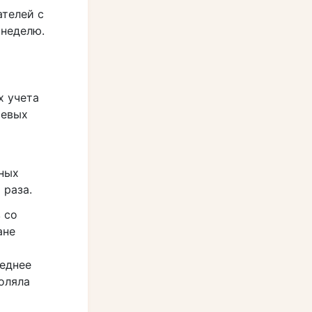
ателей с
 неделю.
х учета
чевых
ных
 раза.
 со
ане
леднее
оляла